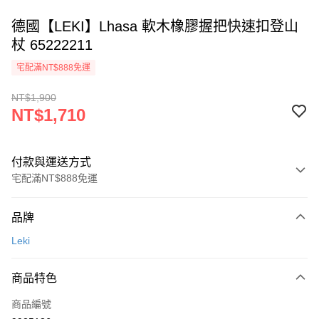
德國【LEKI】Lhasa 軟木橡膠握把快速扣登山
杖 65222211
宅配滿NT$888免運
NT$1,900
NT$1,710
付款與運送方式
宅配滿NT$888免運
付款方式
品牌
信用卡一次付款
Leki
Apple Pay
商品特色
悠遊付
商品編號
AFTEE先享後付