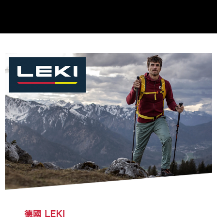
２．關於個人資料處理事宜，請瀏覽以下網址：
https://aftee.tw/terms/#terms3
３．未成年的使用者請事先徵得法定代理人或監護人之同意方可使用
「AFTEE先享後付」，若未經同意申辦者引起之損失，本公司不負相關責
任。
４．使用「AFTEE先享後付」時，將依據個別帳號之用戶狀況，依本公司即
時審查核予不同之上限額度；若仍有額度不足之情形，本公司將視審查結果
請求用戶進行身份認證。
５．嚴禁一人註冊多個帳號或使用他人資訊註冊。若發現惡意使用之情形，
恩沛科技股份有限公司將有權停止該用戶之使用額度並採取法律行動。