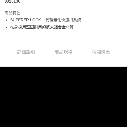
9925136
相關說明
【關於「AFTEE先享後付」】
商品特色
AFTEE先享後付是「在收到商品之後才付款」的支付方式。 讓您購物簡單
運送方式
便利好安心！
SUPERER LOCK + 代輕量化快速扣系統
１．簡單：不需註冊會員、不需綁卡、不需儲值。
宅配
杖身採用堅固耐用的航太鋁合金材質
２．便利：只要手機號碼，簡訊認證，即可結帳。
每筆NT$120，滿NT$888(含以上)免運費
３．安心：先確認商品／服務後，再付款。
【「AFTEE先享後付」結帳流程】
１．於結帳方式選擇「AFTEE先享後付」後，將跳轉至「AFTEE先享後付」
詳細說明
商品規格
相關推薦
結帳頁面，進行簡訊認證並確認金額後，即可完成結帳。
２．訂單成立數日內，您將收到繳費通知簡訊。
３．收到繳費通知簡訊後14天內，點擊此簡訊中的連結，可透過四大超商／
ATM／網路銀行／等多元方式進行付款，方視為交易完成。
※ 請注意：結帳手續完成當下不需立刻繳費，但若您需要取消訂單，請聯絡
購買商品的店家。未經商家同意取消之訂單仍視為有效，需透過AFTEE先享
後付繳納相關費用。
※ 交易是否成功請以「AFTEE先享後付 」之結帳頁面顯示為準，若有關於
是否繳費成功／繳費後需取消欲退款等相關疑問，請聯繫「AFTEE先享後付
客戶支援中心」
https://netprotections.freshdesk.com/support/home
【注意事項】
１．透過由恩沛科技股份有限公司提供之「AFTEE先享後付」服務完成之交
易，需依本服務之必要範圍內提供個人資料，並將交易相關給付款項請求債
權轉讓予恩沛科技股份有限公司。