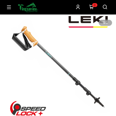
0
1
/
1