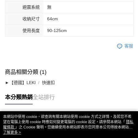
避震系統
無
收納尺寸
64cm
使用長度
90-125cm
客服
商品相關分類 (1)
►【德國】LEKI
快速扣
本分類熱銷
全站排行
本網站中使用 cookie，欲查詢有關本網站使用 cookie 方式之詳情，及若您不希
熱門標籤
望在電腦上使用 cookie 時應如何變更電腦的 cookie 設定，請參閱本網站「
隱私
權條款
」之 Cookie 聲明。您繼續使用本網站即表示您同意本公司得按本網站使
用條款之 Cookie 聲明使用 cookie。
了解更多 >