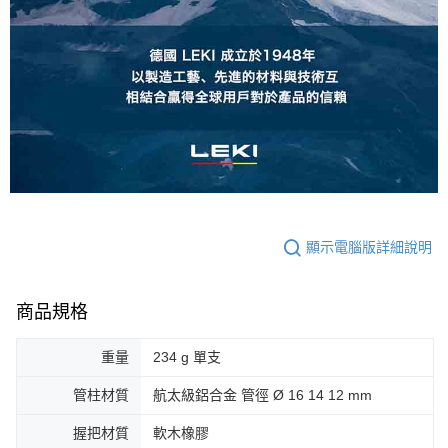
顯示電腦版詳細說明
商品規格
重量
234 g 單支
管柱材質
航太級鋁合金 管徑 Ø 16 14 12 mm
握把材質
軟木橡膠