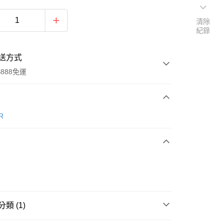
清除
紀錄
送方式
888免運
次付款
R
享後付
FTEE先享後付」】
先享後付是「在收到商品之後才付款」的支付方式。 讓您購物簡單
類 (1)
心！
：不需註冊會員、不需綁卡、不需儲值。