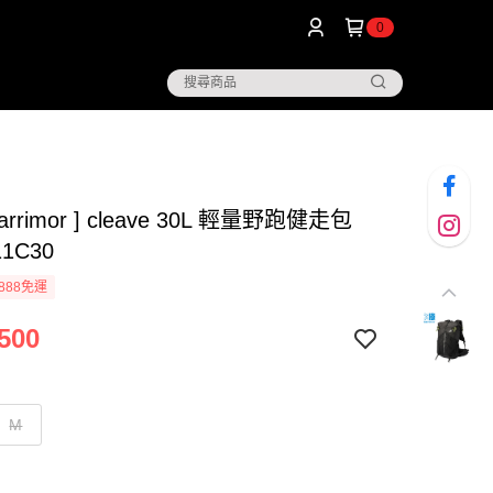
0
arrimor ] cleave 30L 輕量野跑健走包
11C30
888免運
500
M