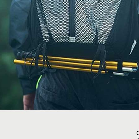
４．使用「
即時審查
結果請求
５．嚴禁
形，恩沛
動。