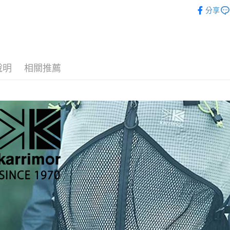
►【英國】ka
２．便利
宅配
分享
３．安心
每筆NT$1
【「AFT
１．於結帳
付」結帳
２．訂單
說明
相關推薦
３．收到繳
／ATM／
※ 請注意
絡購買商品
先享後付
※ 交易是
是否繳費成
付客戶支
【注意事
１．透過由
交易，需
求債權轉
２．關於
https://aft
３．未成
「AFTE
任。