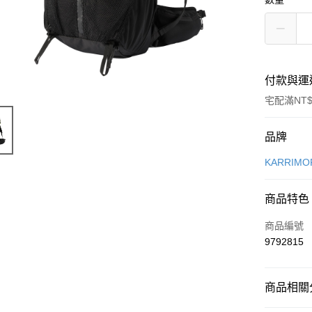
付款與運
宅配滿NT$
付款方式
品牌
信用卡一
KARRIMO
Apple Pay
商品特色
悠遊付
商品編號
AFTEE先
9792815
相關說明
【關於「A
AFTEE
商品相關分
便利好安
運送方式
１．簡單