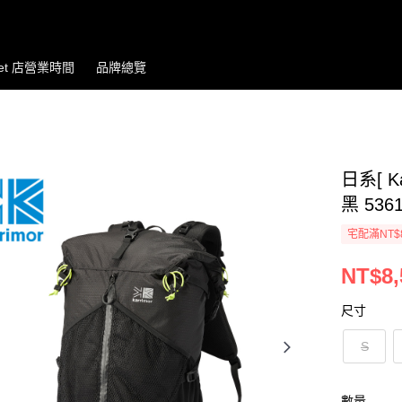
let 店營業時間
品牌總覽
日系[ K
黑 536
宅配滿NT$
NT$8,
尺寸
S
數量