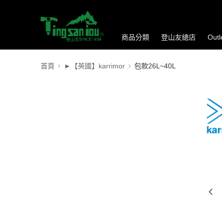
商品分類
登山友總店
Out
首頁
►【英國】karrimor
包款26L~40L