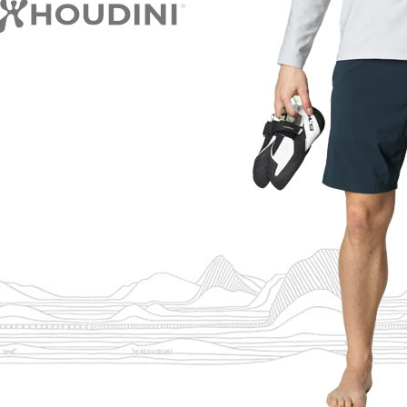
【注意事
１．透過由
交易，需
求債權轉
２．關於
https://aft
３．未成
「AFTE
任。
４．使用「
即時審查
結果請求
５．嚴禁
形，恩沛
動。