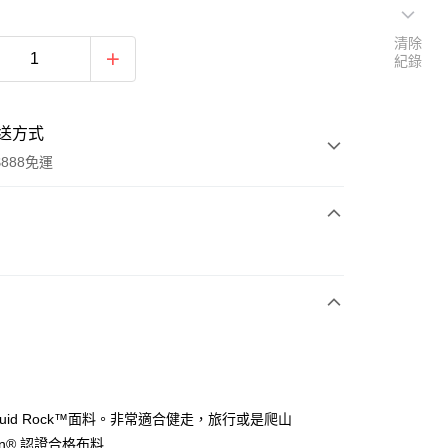
清除
紀錄
送方式
888免運
次付款
期付款
0 利率 每期
NT$1,320
21家銀行
0 利率 每期
NT$660
21家銀行
庫商業銀行
第一商業銀行
業銀行
彰化商業銀行
 0 利率 每期
NT$330
21家銀行
庫商業銀行
第一商業銀行
業儲蓄銀行
台北富邦商業銀行
業銀行
彰化商業銀行
 0 利率 每期
NT$165
20家銀行
庫商業銀行
第一商業銀行
華商業銀行
兆豐國際商業銀行
quid Rock™面料。非常適合健走，旅行或是爬山
業儲蓄銀行
台北富邦商業銀行
業銀行
彰化商業銀行
小企業銀行
台中商業銀行
庫商業銀行
第一商業銀行
ign® 認證合格布料
華商業銀行
兆豐國際商業銀行