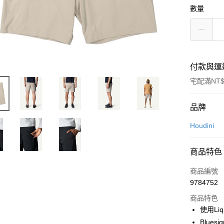
數量
付款與運
宅配滿NT$
付款方式
品牌
信用卡一
Houdini
信用卡分
商品特色
3 期 
商品編號
6 期 
合作金
9784752
華南商
12 期
合作金
上海商
商品特色
華南商
24 期
合作金
國泰世
使用Li
上海商
華南商
臺灣中
合作金
Apple Pay
Blues
國泰世