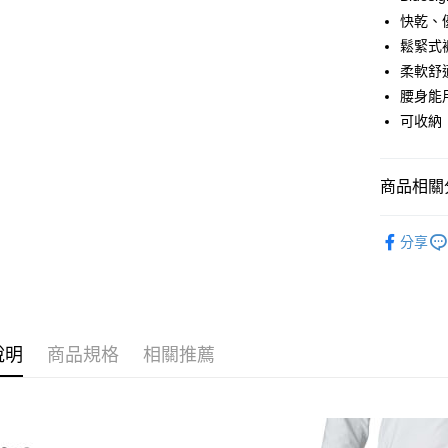
上海商
匯豐（
華南商
臺灣中
快乾、
國泰世
聯邦商
悠遊付
上海商
匯豐（
鬆緊式
臺灣中
元大商
兆豐國
聯邦商
匯豐（
AFTEE先
柔軟舒
玉山商
台中商
元大商
聯邦商
台新國
相關說明
腰身能
華泰商
玉山商
元大商
【關於「A
台灣樂
遠東國
可收納
台新國
玉山商
AFTEE
永豐商
台灣樂
便利好安
台新國
運送方式
星展（
１．簡單
台灣樂
中國信
商品相關分
２．便利
宅配
３．安心
每筆NT$1
►【瑞典】H
【「AFT
分享
１．於結帳
付」結帳
２．訂單
３．收到繳
／ATM／
※ 請注意
說明
商品規格
相關推薦
絡購買商品
先享後付
※ 交易是
是否繳費成
付客戶支