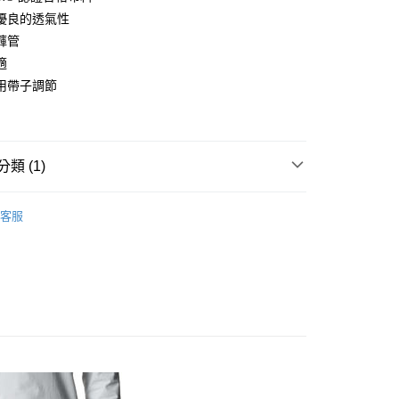
業儲蓄銀行
台北富邦商業銀行
台灣）商業銀行
華泰商業銀行
業銀行
彰化商業銀行
小企業銀行
台中商業銀行
優良的透氣性
華商業銀行
兆豐國際商業銀行
業銀行
遠東國際商業銀行
業儲蓄銀行
台北富邦商業銀行
台灣）商業銀行
華泰商業銀行
褲管
小企業銀行
台中商業銀行
業銀行
永豐商業銀行
際商業銀行
臺灣中小企業銀行
業銀行
遠東國際商業銀行
台灣）商業銀行
華泰商業銀行
享後付
適
業銀行
星展（台灣）商業銀行
業銀行
匯豐（台灣）商業銀行
業銀行
永豐商業銀行
業銀行
遠東國際商業銀行
際商業銀行
中國信託商業銀行
用帶子調節
業銀行
聯邦商業銀行
業銀行
星展（台灣）商業銀行
業銀行
永豐商業銀行
FTEE先享後付」】
天信用卡公司
際商業銀行
元大商業銀行
際商業銀行
中國信託商業銀行
業銀行
星展（台灣）商業銀行
先享後付是「在收到商品之後才付款」的支付方式。 讓您購物簡單
業銀行
玉山商業銀行
天信用卡公司
心！
際商業銀行
中國信託商業銀行
台灣）商業銀行
台新國際商業銀行
：不需註冊會員、不需綁卡、不需儲值。
天信用卡公司
託商業銀行
台灣樂天信用卡公司
類 (1)
：只要手機號碼，簡訊認證，即可結帳。
：先確認商品／服務後，再付款。
20，滿NT$888(含以上)免運費
oudini
男｜服飾
EE先享後付」結帳流程】
客服
方式選擇「AFTEE先享後付」後，將跳轉至「AFTEE先享後
頁面，進行簡訊認證並確認金額後，即可完成結帳。
成立數日內，您將收到繳費通知簡訊。
費通知簡訊後14天內，點擊此簡訊中的連結，可透過四大超商
網路銀行／等多元方式進行付款，方視為交易完成。
：結帳手續完成當下不需立刻繳費，但若您需要取消訂單，請聯
的店家。未經商家同意取消之訂單仍視為有效，需透過AFTEE
繳納相關費用。
否成功請以「AFTEE先享後付 」之結帳頁面顯示為準，若有關於
功／繳費後需取消欲退款等相關疑問，請聯繫「AFTEE先享後
援中心」
https://netprotections.freshdesk.com/support/home