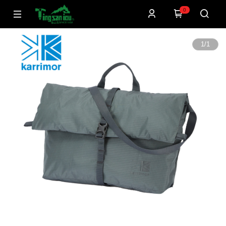
0
1
/
1