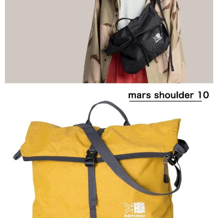
２．關於個人資料處理事宜，請瀏覽以下網址：
https://aftee.tw/terms/#terms3
３．未成年的使用者請事先徵得法定代理人或監護人之同意方可使用
「AFTEE先享後付」，若未經同意申辦者引起之損失，本公司不負相關責
任。
４．使用「AFTEE先享後付」時，將依據個別帳號之用戶狀況，依本公司即
時審查核予不同之上限額度；若仍有額度不足之情形，本公司將視審查結果
請求用戶進行身份認證。
５．嚴禁一人註冊多個帳號或使用他人資訊註冊。若發現惡意使用之情形，
恩沛科技股份有限公司將有權停止該用戶之使用額度並採取法律行動。