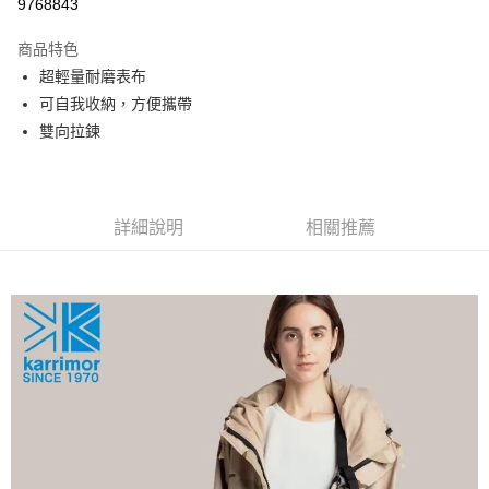
9768843
相關說明
【關於「AFTEE先享後付」】
商品特色
AFTEE先享後付是「在收到商品之後才付款」的支付方式。 讓您購物簡單
運送方式
便利好安心！
超輕量耐磨表布
１．簡單：不需註冊會員、不需綁卡、不需儲值。
宅配
可自我收納，方便攜帶
２．便利：只要手機號碼，簡訊認證，即可結帳。
每筆NT$120，滿NT$888(含以上)免運費
３．安心：先確認商品／服務後，再付款。
雙向拉鍊
【「AFTEE先享後付」結帳流程】
１．於結帳方式選擇「AFTEE先享後付」後，將跳轉至「AFTEE先享後付」
結帳頁面，進行簡訊認證並確認金額後，即可完成結帳。
２．訂單成立數日內，您將收到繳費通知簡訊。
詳細說明
相關推薦
３．收到繳費通知簡訊後14天內，點擊此簡訊中的連結，可透過四大超商／
ATM／網路銀行／等多元方式進行付款，方視為交易完成。
※ 請注意：結帳手續完成當下不需立刻繳費，但若您需要取消訂單，請聯絡
購買商品的店家。未經商家同意取消之訂單仍視為有效，需透過AFTEE先享
後付繳納相關費用。
※ 交易是否成功請以「AFTEE先享後付 」之結帳頁面顯示為準，若有關於
是否繳費成功／繳費後需取消欲退款等相關疑問，請聯繫「AFTEE先享後付
客戶支援中心」
https://netprotections.freshdesk.com/support/home
【注意事項】
１．透過由恩沛科技股份有限公司提供之「AFTEE先享後付」服務完成之交
易，需依本服務之必要範圍內提供個人資料，並將交易相關給付款項請求債
權轉讓予恩沛科技股份有限公司。