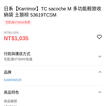
日系【Karrimor】TC sacoche M 多功能輕旅收
納袋 土狼棕 53619TCSM
宅配滿NT$888免運
NT$1,150
NT$1,035
付款與運送方式
宅配滿NT$888免運
付款方式
品牌
信用卡一次付款
KARRIMOR
Apple Pay
商品特色
悠遊付
商品編號
AFTEE先享後付