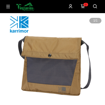
0
1
/
1