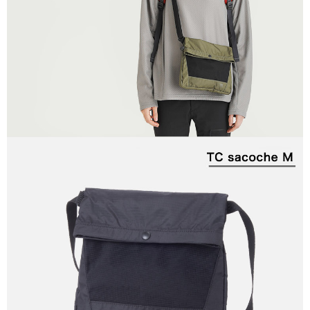
２．關於個人資料處理事宜，請瀏覽以下網址：
https://aftee.tw/terms/#terms3
３．未成年的使用者請事先徵得法定代理人或監護人之同意方可使用
「AFTEE先享後付」，若未經同意申辦者引起之損失，本公司不負相關責
任。
４．使用「AFTEE先享後付」時，將依據個別帳號之用戶狀況，依本公司即
時審查核予不同之上限額度；若仍有額度不足之情形，本公司將視審查結果
請求用戶進行身份認證。
５．嚴禁一人註冊多個帳號或使用他人資訊註冊。若發現惡意使用之情形，
恩沛科技股份有限公司將有權停止該用戶之使用額度並採取法律行動。