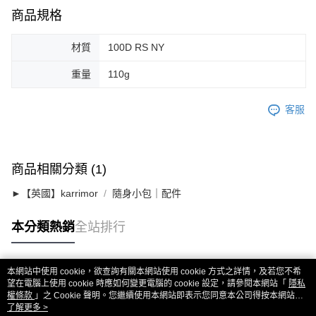
商品規格
材質
100D RS NY
重量
110g
客服
商品相關分類 (1)
►【英國】karrimor
隨身小包｜配件
本分類熱銷
全站排行
本網站中使用 cookie，欲查詢有關本網站使用 cookie 方式之詳情，及若您不希
熱門標籤
望在電腦上使用 cookie 時應如何變更電腦的 cookie 設定，請參閱本網站「
隱私
權條款
」之 Cookie 聲明。您繼續使用本網站即表示您同意本公司得按本網站使
用條款之 Cookie 聲明使用 cookie。
了解更多 >