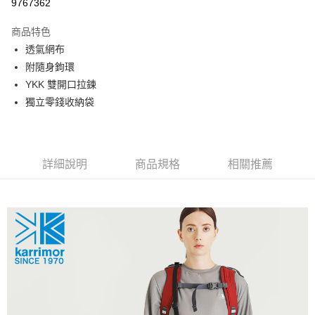
9767362
相關說明
【關於「AFTEE先享後付」】
商品特色
AFTEE先享後付是「在收到商品之後才付款」的支付方式。 讓您購物簡單
運送方式
便利好安心！
透氣網布
１．簡單：不需註冊會員、不需綁卡、不需儲值。
宅配
附隨身鉤環
２．便利：只要手機號碼，簡訊認證，即可結帳。
每筆NT$120，滿NT$888(含以上)免運費
３．安心：先確認商品／服務後，再付款。
YKK 雙開口拉鍊
獨立零錢收納袋
【「AFTEE先享後付」結帳流程】
１．於結帳方式選擇「AFTEE先享後付」後，將跳轉至「AFTEE先享後付」
結帳頁面，進行簡訊認證並確認金額後，即可完成結帳。
２．訂單成立數日內，您將收到繳費通知簡訊。
３．收到繳費通知簡訊後14天內，點擊此簡訊中的連結，可透過四大超商／
詳細說明
商品規格
相關推薦
ATM／網路銀行／等多元方式進行付款，方視為交易完成。
※ 請注意：結帳手續完成當下不需立刻繳費，但若您需要取消訂單，請聯絡
購買商品的店家。未經商家同意取消之訂單仍視為有效，需透過AFTEE先享
後付繳納相關費用。
※ 交易是否成功請以「AFTEE先享後付 」之結帳頁面顯示為準，若有關於
是否繳費成功／繳費後需取消欲退款等相關疑問，請聯繫「AFTEE先享後付
客戶支援中心」
https://netprotections.freshdesk.com/support/home
【注意事項】
１．透過由恩沛科技股份有限公司提供之「AFTEE先享後付」服務完成之交
易，需依本服務之必要範圍內提供個人資料，並將交易相關給付款項請求債
權轉讓予恩沛科技股份有限公司。