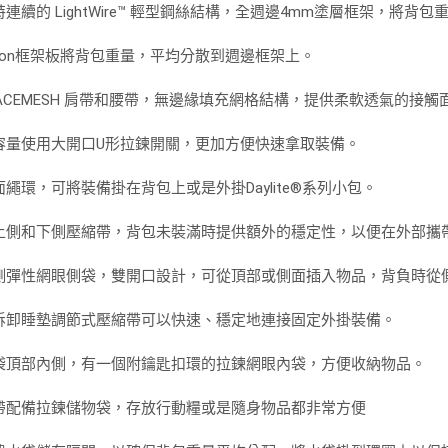
連續的 LightWire™ 輕型鋼絲結構，全週邊4mm塗層框架，將背
tilon框架板將背包重量，平均分散到週邊框架上。
PACEMESH 肩帶和腰帶，無邊緣填充網格結構，提供柔軟透氣的接觸
容量使用大開口U形拉鍊開關，更加方便快速拿取裝備。
面繩環，可將裝備掛在背包上或是外掛Daylite®系列小包。
上側和下側壓縮帶，背包未裝滿時提供額外的穩定性，以便在外部攜
側彈性網眼側袋，雙開口設計，可從頂部或側面插入物品，背負時從
拆卸睡墊調節式壓縮帶可以快速、穩定地連接固定外掛裝備。
袋頂部內側，有一個附鑰匙扣環的拉鍊網眼內袋，方便收納物品。
帶配備拉鍊儲物袋，存放行動糧或是隨身物品都非常方便