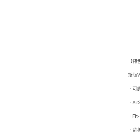
【特
新版
．可
．A
．Fi
．背