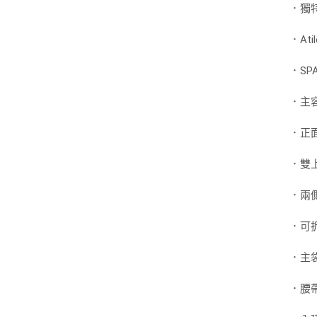
．獨特
．A
．S
．主
．正
．雙
．兩
．可
．主
．腰