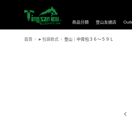
商品分類
登山友總店
Out
首頁
►包袋款式
登山｜中背包３６～５９Ｌ