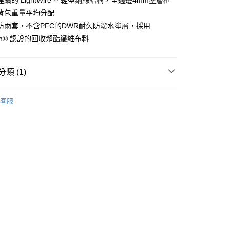
續的 LightWire™ 輕型鋼絲結構，全週邊4mm塗層框
業銀行
星展（台灣）商業銀行
業銀行
匯豐（台灣）商業銀行
業銀行
永豐商業銀行
業銀行
遠東國際商業銀行
際商業銀行
中國信託商業銀行
背包重量平均分配
業銀行
聯邦商業銀行
業銀行
星展（台灣）商業銀行
業銀行
永豐商業銀行
FTEE先享後付」】
天信用卡公司
際商業銀行
元大商業銀行
防雨套，不含PFC的DWR耐久防潑水塗層，採用
際商業銀行
中國信託商業銀行
業銀行
星展（台灣）商業銀行
先享後付是「在收到商品之後才付款」的支付方式。 讓您購物簡單
業銀行
玉山商業銀行
天信用卡公司
sign® 認證的回收聚酯纖維布料
心！
際商業銀行
中國信託商業銀行
台灣）商業銀行
台新國際商業銀行
：不需註冊會員、不需綁卡、不需儲值。
天信用卡公司
託商業銀行
台灣樂天信用卡公司
：只要手機號碼，簡訊認證，即可結帳。
：先確認商品／服務後，再付款。
類 (1)
20，滿NT$888(含以上)免運費
EE先享後付」結帳流程】
式
登山｜中背包３６～５９Ｌ
方式選擇「AFTEE先享後付」後，將跳轉至「AFTEE先享後
客服
頁面，進行簡訊認證並確認金額後，即可完成結帳。
成立數日內，您將收到繳費通知簡訊。
費通知簡訊後14天內，點擊此簡訊中的連結，可透過四大超商
網路銀行／等多元方式進行付款，方視為交易完成。
：結帳手續完成當下不需立刻繳費，但若您需要取消訂單，請聯
的店家。未經商家同意取消之訂單仍視為有效，需透過AFTEE
繳納相關費用。
否成功請以「AFTEE先享後付 」之結帳頁面顯示為準，若有關於
功／繳費後需取消欲退款等相關疑問，請聯繫「AFTEE先享後
援中心」
https://netprotections.freshdesk.com/support/home
項】
恩沛科技股份有限公司提供之「AFTEE先享後付」服務完成之
依本服務之必要範圍內提供個人資料，並將交易相關給付款項請