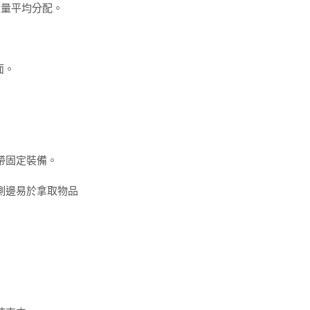
包重量平均分配。
面。
帶固定裝備。
側邊易於拿取物品