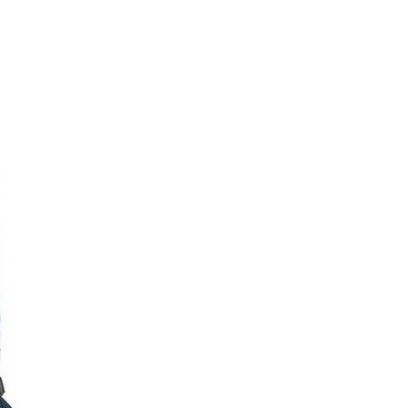
讓予恩沛科技股份有限公司。
個人資料處理事宜，請瀏覽以下網址：
ee.tw/terms/#terms3
年的使用者請事先徵得法定代理人或監護人之同意方可使用
E先享後付」，若未經同意申辦者引起之損失，本公司不負相關責
AFTEE先享後付」時，將依據個別帳號之用戶狀況，依本公司
核予不同之上限額度；若仍有額度不足之情形，本公司將視審查
用戶進行身份認證。
一人註冊多個帳號或使用他人資訊註冊。若發現惡意使用之情
科技股份有限公司將有權停止該用戶之使用額度並採取法律行