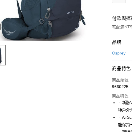
付款與運
宅配滿NT$
付款方式
品牌
信用卡一
Osprey
信用卡分
商品特色
3 期 
商品編號
6 期 
合作金
9660225
華南商
12 期
合作金
上海商
商品特色
華南商
24 期
合作金
國泰世
．新版
上海商
華南商
臺灣中
合作金
Apple Pay
種戶外
國泰世
上海商
匯豐（
華南商
臺灣中
．Ai
國泰世
聯邦商
悠遊付
上海商
匯豐（
能保持
臺灣中
元大商
兆豐國
聯邦商
匯豐（
AFTEE先