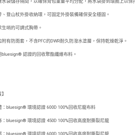
建水袋儲存隔間，以確保背包重量平均分配，將水袋掛到環圈上以保
斧、登山杖外掛收納環，可固定外掛裝備確保安全穩固。
求生哨的可調式胸帶。
包附有防雨套，不含PFC的DWR耐久防潑水塗層，保持乾燥乾淨。
bluesign® 認證的回收聚酯纖維布料。
質】
：bluesign® 環境認證 600D 100%回收尼龍布料
：bluesign® 環境認證 450D 100%回收高度耐撕裂尼龍
：bluesign® 環境認證 600D 100%回收高度耐撕裂尼龍