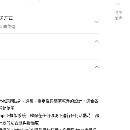
清除
紀錄
送方式
888免運
次付款
期付款
0 利率 每期
NT$2,400
21家銀行
0 利率 每期
NT$1,200
21家銀行
庫商業銀行
第一商業銀行
業銀行
彰化商業銀行
 0 利率 每期
NT$600
21家銀行
庫商業銀行
第一商業銀行
業儲蓄銀行
台北富邦商業銀行
業銀行
彰化商業銀行
 0 利率 每期
NT$300
20家銀行
庫商業銀行
第一商業銀行
華商業銀行
兆豐國際商業銀行
Volt舒適貼身、透氣、穩定性與簡潔乾淨的設計，適合各
業儲蓄銀行
台北富邦商業銀行
業銀行
彰化商業銀行
小企業銀行
台中商業銀行
庫商業銀行
第一商業銀行
活動使用
華商業銀行
兆豐國際商業銀行
業儲蓄銀行
台北富邦商業銀行
台灣）商業銀行
華泰商業銀行
業銀行
彰化商業銀行
小企業銀行
台中商業銀行
rScape®框架系統，確保在任何環境下進行任何活動時，都
華商業銀行
兆豐國際商業銀行
業銀行
遠東國際商業銀行
業儲蓄銀行
台北富邦商業銀行
台灣）商業銀行
華泰商業銀行
一致的貼合感與舒適度
小企業銀行
台中商業銀行
業銀行
永豐商業銀行
際商業銀行
臺灣中小企業銀行
業銀行
遠東國際商業銀行
台灣）商業銀行
華泰商業銀行
享後付