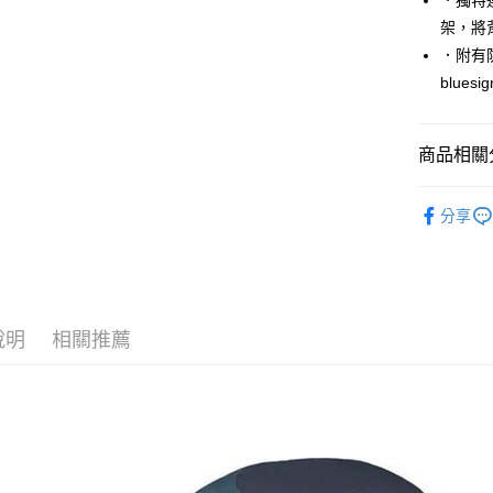
．獨特連
玉山商
台中商
元大商
聯邦商
台新國
相關說明
架，將
華泰商
玉山商
元大商
【關於「A
台灣樂
遠東國
．附有
台新國
玉山商
AFTEE
永豐商
台灣樂
blue
便利好安
台新國
運送方式
星展（
１．簡單
台灣樂
中國信
２．便利
宅配
３．安心
商品相關分
每筆NT$1
【「AFT
►包袋款
１．於結帳
分享
付」結帳
２．訂單
３．收到繳
／ATM／
※ 請注意
絡購買商品
說明
相關推薦
先享後付
※ 交易是
是否繳費成
付客戶支
【注意事
１．透過由
交易，需