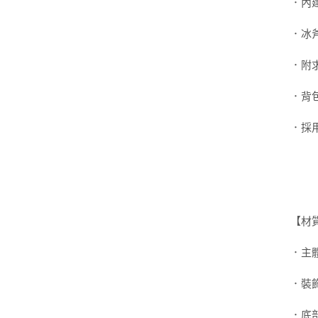
．內
．冰
．附
．背
．採用
【材
．主體
．裝飾
．底部