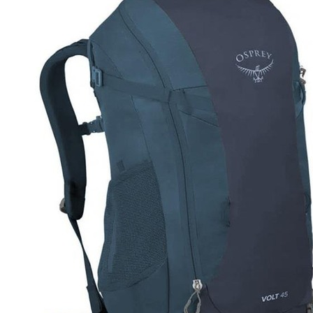
求債權轉
２．關於
https://aft
３．未成
「AFTE
任。
４．使用「
即時審查
結果請求
５．嚴禁
形，恩沛
動。