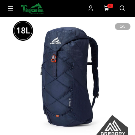
0
1
/
5