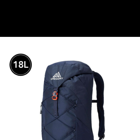
是否繳費成功／繳費後需取消欲退款等相關疑問，請聯繫「AFTEE先享後付
客戶支援中心」
https://netprotections.freshdesk.com/support/home
【注意事項】
１．透過由恩沛科技股份有限公司提供之「AFTEE先享後付」服務完成之交
易，需依本服務之必要範圍內提供個人資料，並將交易相關給付款項請求債
權轉讓予恩沛科技股份有限公司。
２．關於個人資料處理事宜，請瀏覽以下網址：
https://aftee.tw/terms/#terms3
３．未成年的使用者請事先徵得法定代理人或監護人之同意方可使用
「AFTEE先享後付」，若未經同意申辦者引起之損失，本公司不負相關責
任。
４．使用「AFTEE先享後付」時，將依據個別帳號之用戶狀況，依本公司即
時審查核予不同之上限額度；若仍有額度不足之情形，本公司將視審查結果
請求用戶進行身份認證。
５．嚴禁一人註冊多個帳號或使用他人資訊註冊。若發現惡意使用之情形，
恩沛科技股份有限公司將有權停止該用戶之使用額度並採取法律行動。