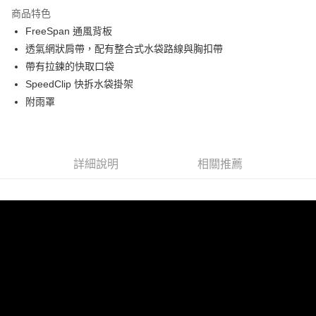
24 期 0 利率 每期
NT$145
20家銀行
合作金庫商業銀行
第一商業銀行
國泰世華商業銀行
兆豐國際商業銀行
上海商業儲蓄銀行
台北富邦商業銀行
商品特色
華南商業銀行
彰化商業銀行
臺灣中小企業銀行
台中商業銀行
合作金庫商業銀行
第一商業銀行
Apple Pay
國泰世華商業銀行
兆豐國際商業銀行
FreeSpan 通風背板
上海商業儲蓄銀行
台北富邦商業銀行
匯豐（台灣）商業銀行
華泰商業銀行
華南商業銀行
彰化商業銀行
臺灣中小企業銀行
台中商業銀行
國泰世華商業銀行
兆豐國際商業銀行
透氣網狀肩帶，配有整合式水袋路線與胸扣帶
聯邦商業銀行
遠東國際商業銀行
悠遊付
上海商業儲蓄銀行
台北富邦商業銀行
匯豐（台灣）商業銀行
華泰商業銀行
臺灣中小企業銀行
台中商業銀行
元大商業銀行
永豐商業銀行
帶有拉鍊的快取口袋
兆豐國際商業銀行
臺灣中小企業銀行
聯邦商業銀行
遠東國際商業銀行
匯豐（台灣）商業銀行
華泰商業銀行
AFTEE先享後付
玉山商業銀行
星展（台灣）商業銀行
台中商業銀行
匯豐（台灣）商業銀行
SpeedClip 快拆水袋掛架
元大商業銀行
永豐商業銀行
聯邦商業銀行
遠東國際商業銀行
台新國際商業銀行
中國信託商業銀行
相關說明
華泰商業銀行
聯邦商業銀行
玉山商業銀行
星展（台灣）商業銀行
附雨罩
元大商業銀行
永豐商業銀行
台灣樂天信用卡公司
遠東國際商業銀行
元大商業銀行
【關於「AFTEE先享後付」】
台新國際商業銀行
中國信託商業銀行
玉山商業銀行
星展（台灣）商業銀行
AFTEE先享後付是「在收到商品之後才付款」的支付方式。 讓您購物簡單
永豐商業銀行
玉山商業銀行
台灣樂天信用卡公司
運送方式
台新國際商業銀行
中國信託商業銀行
便利好安心！
星展（台灣）商業銀行
台新國際商業銀行
１．簡單：不需註冊會員、不需綁卡、不需儲值。
台灣樂天信用卡公司
宅配
中國信託商業銀行
台灣樂天信用卡公司
２．便利：只要手機號碼，簡訊認證，即可結帳。
詳細說明
相關推薦
每筆NT$120，滿NT$888(含以上)免運費
３．安心：先確認商品／服務後，再付款。
【「AFTEE先享後付」結帳流程】
１．於結帳方式選擇「AFTEE先享後付」後，將跳轉至「AFTEE先享後付」
結帳頁面，進行簡訊認證並確認金額後，即可完成結帳。
２．訂單成立數日內，您將收到繳費通知簡訊。
３．收到繳費通知簡訊後14天內，點擊此簡訊中的連結，可透過四大超商／
ATM／網路銀行／等多元方式進行付款，方視為交易完成。
※ 請注意：結帳手續完成當下不需立刻繳費，但若您需要取消訂單，請聯絡
購買商品的店家。未經商家同意取消之訂單仍視為有效，需透過AFTEE先享
後付繳納相關費用。
※ 交易是否成功請以「AFTEE先享後付 」之結帳頁面顯示為準，若有關於