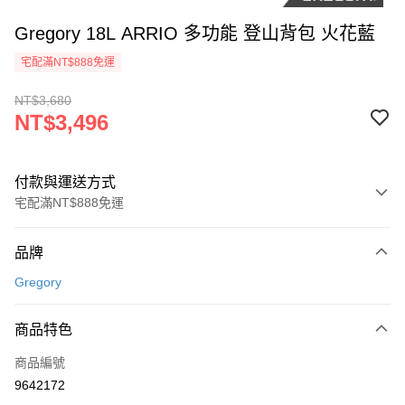
Gregory 18L ARRIO 多功能 登山背包 火花藍
宅配滿NT$888免運
NT$3,680
NT$3,496
付款與運送方式
宅配滿NT$888免運
付款方式
品牌
信用卡一次付款
Gregory
信用卡分期付款
3 期 0 利率 每期
NT$1,165
21家銀行
商品特色
6 期 0 利率 每期
NT$582
21家銀行
合作金庫商業銀行
第一商業銀行
商品編號
華南商業銀行
彰化商業銀行
12 期 0 利率 每期
NT$291
21家銀行
合作金庫商業銀行
第一商業銀行
9642172
上海商業儲蓄銀行
台北富邦商業銀行
華南商業銀行
彰化商業銀行