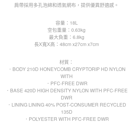
肩帶採用多孔泡綿和透氣網布，提供優異舒適感。
容量：18L
空包重量：0.63kg
最大負重：6.8kg
長X寬X高：48cm x27cm x7cm
材質：
．BODY 210D HONEYCOMB CRYPTORIP HD NYLON
WITH
．PFC-FREE DWR
．BASE 420D HIGH DENSITY NYLON WITH PFC-FREE
DWR
．LINING LINING 40% POST-CONSUMER RECYCLED
135D
．POLYESTER WITH PFC-FREE DWR