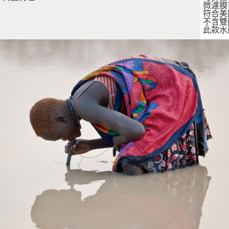
微濾膜
購買商品的店家。未經商家同意取消之訂單仍視為有效，需透過AFTEE先享
符合美
後付繳納相關費用。
不含雙
※ 交易是否成功請以「AFTEE先享後付 」之結帳頁面顯示為準，若有關於
此款水
是否繳費成功／繳費後需取消欲退款等相關疑問，請聯繫「AFTEE先享後付
客戶支援中心」
https://netprotections.freshdesk.com/support/home
【注意事項】
１．透過由恩沛科技股份有限公司提供之「AFTEE先享後付」服務完成之交
易，需依本服務之必要範圍內提供個人資料，並將交易相關給付款項請求債
權轉讓予恩沛科技股份有限公司。
２．關於個人資料處理事宜，請瀏覽以下網址：
https://aftee.tw/terms/#terms3
３．未成年的使用者請事先徵得法定代理人或監護人之同意方可使用
「AFTEE先享後付」，若未經同意申辦者引起之損失，本公司不負相關責
任。
４．使用「AFTEE先享後付」時，將依據個別帳號之用戶狀況，依本公司即
時審查核予不同之上限額度；若仍有額度不足之情形，本公司將視審查結果
請求用戶進行身份認證。
５．嚴禁一人註冊多個帳號或使用他人資訊註冊。若發現惡意使用之情形，
恩沛科技股份有限公司將有權停止該用戶之使用額度並採取法律行動。