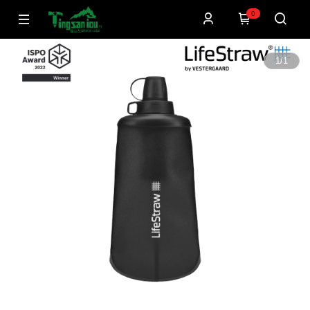
0
1
/
1