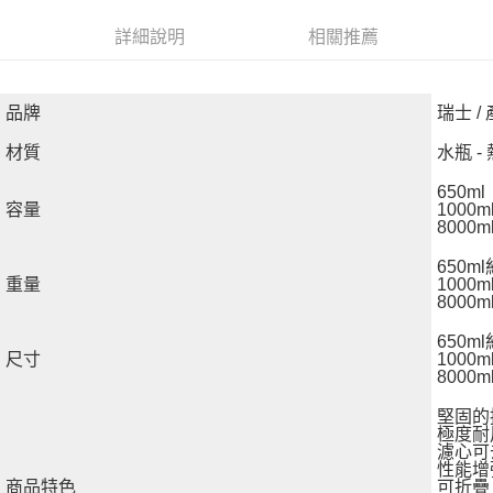
華南商業銀行
彰化商業銀行
12 期 0 利率 每期
NT$97
21家銀行
合作金庫商業銀行
第一商業銀行
詳細說明
相關推薦
上海商業儲蓄銀行
台北富邦商業銀行
華南商業銀行
彰化商業銀行
24 期 0 利率 每期
NT$48
20家銀行
合作金庫商業銀行
第一商業銀行
國泰世華商業銀行
兆豐國際商業銀行
上海商業儲蓄銀行
台北富邦商業銀行
華南商業銀行
彰化商業銀行
臺灣中小企業銀行
台中商業銀行
合作金庫商業銀行
第一商業銀行
Apple Pay
國泰世華商業銀行
兆豐國際商業銀行
上海商業儲蓄銀行
台北富邦商業銀行
品牌
匯豐（台灣）商業銀行
華泰商業銀行
瑞士 /
華南商業銀行
彰化商業銀行
臺灣中小企業銀行
台中商業銀行
國泰世華商業銀行
兆豐國際商業銀行
聯邦商業銀行
遠東國際商業銀行
悠遊付
上海商業儲蓄銀行
台北富邦商業銀行
匯豐（台灣）商業銀行
華泰商業銀行
材質
水瓶 -
臺灣中小企業銀行
台中商業銀行
元大商業銀行
永豐商業銀行
兆豐國際商業銀行
臺灣中小企業銀行
聯邦商業銀行
遠東國際商業銀行
匯豐（台灣）商業銀行
華泰商業銀行
AFTEE先享後付
玉山商業銀行
星展（台灣）商業銀行
台中商業銀行
匯豐（台灣）商業銀行
元大商業銀行
永豐商業銀行
650ml
聯邦商業銀行
遠東國際商業銀行
台新國際商業銀行
中國信託商業銀行
相關說明
華泰商業銀行
聯邦商業銀行
容量
1000m
玉山商業銀行
星展（台灣）商業銀行
元大商業銀行
永豐商業銀行
8000m
台灣樂天信用卡公司
遠東國際商業銀行
元大商業銀行
【關於「AFTEE先享後付」】
台新國際商業銀行
中國信託商業銀行
玉山商業銀行
星展（台灣）商業銀行
AFTEE先享後付是「在收到商品之後才付款」的支付方式。 讓您購物簡單
永豐商業銀行
玉山商業銀行
台灣樂天信用卡公司
運送方式
650ml約
台新國際商業銀行
中國信託商業銀行
便利好安心！
星展（台灣）商業銀行
台新國際商業銀行
重量
1000m
１．簡單：不需註冊會員、不需綁卡、不需儲值。
台灣樂天信用卡公司
宅配
中國信託商業銀行
台灣樂天信用卡公司
8000m
２．便利：只要手機號碼，簡訊認證，即可結帳。
每筆NT$120，滿NT$888(含以上)免運費
３．安心：先確認商品／服務後，再付款。
650ml約
尺寸
1000ml
【「AFTEE先享後付」結帳流程】
8000ml
１．於結帳方式選擇「AFTEE先享後付」後，將跳轉至「AFTEE先享後付」
結帳頁面，進行簡訊認證並確認金額後，即可完成結帳。
堅固的
２．訂單成立數日內，您將收到繳費通知簡訊。
極度耐
３．收到繳費通知簡訊後14天內，點擊此簡訊中的連結，可透過四大超商／
濾心可
性能增
ATM／網路銀行／等多元方式進行付款，方視為交易完成。
商品特色
可折疊
※ 請注意：結帳手續完成當下不需立刻繳費，但若您需要取消訂單，請聯絡