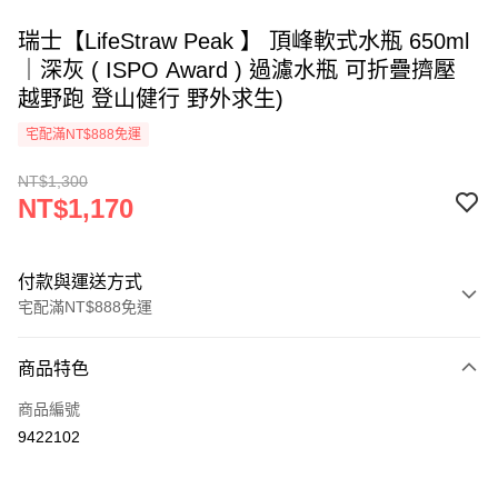
瑞士【LifeStraw Peak 】 頂峰軟式水瓶 650ml
｜深灰 ( ISPO Award ) 過濾水瓶 可折疊擠壓
越野跑 登山健行 野外求生)
宅配滿NT$888免運
NT$1,300
NT$1,170
付款與運送方式
宅配滿NT$888免運
付款方式
商品特色
信用卡一次付款
商品編號
信用卡分期付款
9422102
3 期 0 利率 每期
NT$390
21家銀行
6 期 0 利率 每期
NT$195
21家銀行
合作金庫商業銀行
第一商業銀行