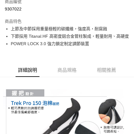
商品編號
華南商業銀行
彰化商業銀行
12 期 0 利率 每期
NT$165
21家銀行
合作金庫商業銀行
第一商業銀行
9307022
上海商業儲蓄銀行
台北富邦商業銀行
華南商業銀行
彰化商業銀行
24 期 0 利率 每期
NT$82
20家銀行
合作金庫商業銀行
第一商業銀行
國泰世華商業銀行
兆豐國際商業銀行
上海商業儲蓄銀行
台北富邦商業銀行
商品特色
華南商業銀行
彰化商業銀行
臺灣中小企業銀行
台中商業銀行
合作金庫商業銀行
第一商業銀行
Apple Pay
國泰世華商業銀行
兆豐國際商業銀行
上節及中節採用重量極輕的碳纖維，強度高，耐腐蝕
上海商業儲蓄銀行
台北富邦商業銀行
匯豐（台灣）商業銀行
華泰商業銀行
華南商業銀行
彰化商業銀行
臺灣中小企業銀行
台中商業銀行
國泰世華商業銀行
兆豐國際商業銀行
下節採用 Titanal.HF 高密度鋁合金管柱製成，輕量耐用、高硬度
聯邦商業銀行
遠東國際商業銀行
悠遊付
上海商業儲蓄銀行
台北富邦商業銀行
匯豐（台灣）商業銀行
華泰商業銀行
臺灣中小企業銀行
台中商業銀行
元大商業銀行
永豐商業銀行
POWER LOCK 3.0 強力鎖定制定調節裝置
兆豐國際商業銀行
臺灣中小企業銀行
聯邦商業銀行
遠東國際商業銀行
匯豐（台灣）商業銀行
華泰商業銀行
AFTEE先享後付
玉山商業銀行
星展（台灣）商業銀行
台中商業銀行
匯豐（台灣）商業銀行
元大商業銀行
永豐商業銀行
聯邦商業銀行
遠東國際商業銀行
台新國際商業銀行
中國信託商業銀行
相關說明
華泰商業銀行
聯邦商業銀行
玉山商業銀行
星展（台灣）商業銀行
元大商業銀行
永豐商業銀行
台灣樂天信用卡公司
遠東國際商業銀行
元大商業銀行
【關於「AFTEE先享後付」】
台新國際商業銀行
中國信託商業銀行
玉山商業銀行
星展（台灣）商業銀行
AFTEE先享後付是「在收到商品之後才付款」的支付方式。 讓您購物簡單
永豐商業銀行
玉山商業銀行
詳細說明
商品規格
相關推薦
台灣樂天信用卡公司
運送方式
台新國際商業銀行
中國信託商業銀行
便利好安心！
星展（台灣）商業銀行
台新國際商業銀行
１．簡單：不需註冊會員、不需綁卡、不需儲值。
台灣樂天信用卡公司
宅配
中國信託商業銀行
台灣樂天信用卡公司
２．便利：只要手機號碼，簡訊認證，即可結帳。
每筆NT$120，滿NT$888(含以上)免運費
３．安心：先確認商品／服務後，再付款。
【「AFTEE先享後付」結帳流程】
１．於結帳方式選擇「AFTEE先享後付」後，將跳轉至「AFTEE先享後付」
結帳頁面，進行簡訊認證並確認金額後，即可完成結帳。
２．訂單成立數日內，您將收到繳費通知簡訊。
３．收到繳費通知簡訊後14天內，點擊此簡訊中的連結，可透過四大超商／
ATM／網路銀行／等多元方式進行付款，方視為交易完成。
※ 請注意：結帳手續完成當下不需立刻繳費，但若您需要取消訂單，請聯絡