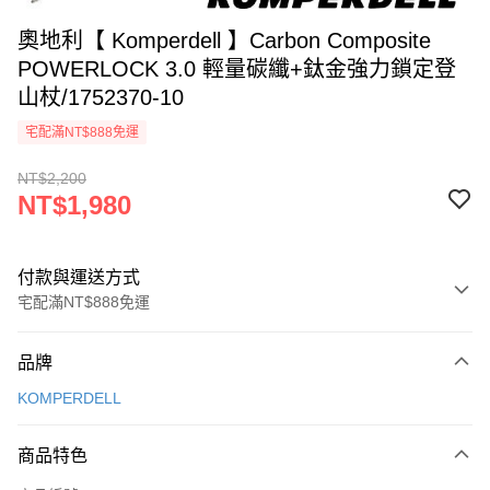
奧地利【 Komperdell 】Carbon Composite
POWERLOCK 3.0 輕量碳纖+鈦金強力鎖定登
山杖/1752370-10
宅配滿NT$888免運
NT$2,200
NT$1,980
付款與運送方式
宅配滿NT$888免運
付款方式
品牌
信用卡一次付款
KOMPERDELL
信用卡分期付款
3 期 0 利率 每期
NT$660
21家銀行
商品特色
6 期 0 利率 每期
NT$330
21家銀行
合作金庫商業銀行
第一商業銀行