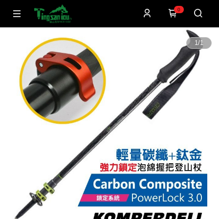
0
1
/
1