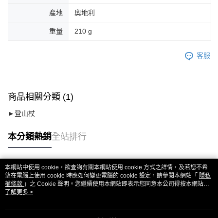
產地
奧地利
重量
210 g
客服
商品相關分類 (1)
►登山杖
本分類熱銷
全站排行
本網站中使用 cookie，欲查詢有關本網站使用 cookie 方式之詳情，及若您不希
熱門標籤
望在電腦上使用 cookie 時應如何變更電腦的 cookie 設定，請參閱本網站「
隱私
權條款
」之 Cookie 聲明。您繼續使用本網站即表示您同意本公司得按本網站使
用條款之 Cookie 聲明使用 cookie。
了解更多 >