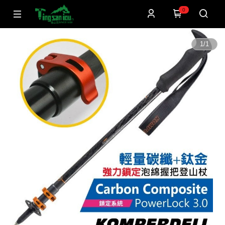
0
1
/
1