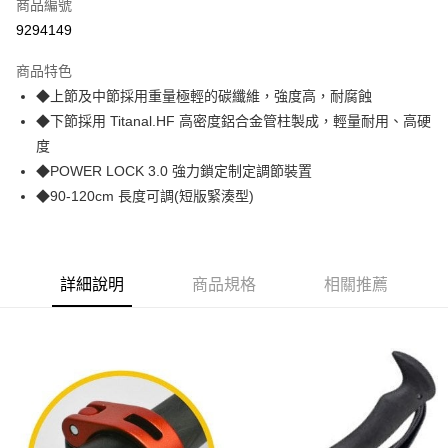
商品編號
華南商業銀行
彰化商業銀行
12 期 0 利率 每期
NT$165
21家銀行
合作金庫商業銀行
第一商業銀行
9294149
上海商業儲蓄銀行
台北富邦商業銀行
華南商業銀行
彰化商業銀行
24 期 0 利率 每期
NT$82
20家銀行
合作金庫商業銀行
第一商業銀行
國泰世華商業銀行
兆豐國際商業銀行
上海商業儲蓄銀行
台北富邦商業銀行
商品特色
華南商業銀行
彰化商業銀行
臺灣中小企業銀行
台中商業銀行
合作金庫商業銀行
第一商業銀行
Apple Pay
國泰世華商業銀行
兆豐國際商業銀行
◆上節及中節採用重量極輕的碳纖維，強度高，耐腐蝕
上海商業儲蓄銀行
台北富邦商業銀行
匯豐（台灣）商業銀行
華泰商業銀行
華南商業銀行
彰化商業銀行
臺灣中小企業銀行
台中商業銀行
國泰世華商業銀行
兆豐國際商業銀行
◆下節採用 Titanal.HF 高密度鋁合金管柱製成，輕量耐用、高硬
聯邦商業銀行
遠東國際商業銀行
悠遊付
上海商業儲蓄銀行
台北富邦商業銀行
匯豐（台灣）商業銀行
華泰商業銀行
臺灣中小企業銀行
台中商業銀行
元大商業銀行
永豐商業銀行
度
兆豐國際商業銀行
臺灣中小企業銀行
聯邦商業銀行
遠東國際商業銀行
匯豐（台灣）商業銀行
華泰商業銀行
AFTEE先享後付
玉山商業銀行
星展（台灣）商業銀行
台中商業銀行
匯豐（台灣）商業銀行
◆POWER LOCK 3.0 強力鎖定制定調節裝置
元大商業銀行
永豐商業銀行
聯邦商業銀行
遠東國際商業銀行
台新國際商業銀行
中國信託商業銀行
相關說明
華泰商業銀行
聯邦商業銀行
玉山商業銀行
星展（台灣）商業銀行
◆90-120cm 長度可調(短版緊湊型)
元大商業銀行
永豐商業銀行
台灣樂天信用卡公司
遠東國際商業銀行
元大商業銀行
【關於「AFTEE先享後付」】
台新國際商業銀行
中國信託商業銀行
玉山商業銀行
星展（台灣）商業銀行
AFTEE先享後付是「在收到商品之後才付款」的支付方式。 讓您購物簡單
永豐商業銀行
玉山商業銀行
台灣樂天信用卡公司
運送方式
台新國際商業銀行
中國信託商業銀行
便利好安心！
星展（台灣）商業銀行
台新國際商業銀行
１．簡單：不需註冊會員、不需綁卡、不需儲值。
台灣樂天信用卡公司
宅配
中國信託商業銀行
台灣樂天信用卡公司
２．便利：只要手機號碼，簡訊認證，即可結帳。
詳細說明
商品規格
相關推薦
每筆NT$120，滿NT$888(含以上)免運費
３．安心：先確認商品／服務後，再付款。
【「AFTEE先享後付」結帳流程】
１．於結帳方式選擇「AFTEE先享後付」後，將跳轉至「AFTEE先享後付」
結帳頁面，進行簡訊認證並確認金額後，即可完成結帳。
２．訂單成立數日內，您將收到繳費通知簡訊。
３．收到繳費通知簡訊後14天內，點擊此簡訊中的連結，可透過四大超商／
ATM／網路銀行／等多元方式進行付款，方視為交易完成。
※ 請注意：結帳手續完成當下不需立刻繳費，但若您需要取消訂單，請聯絡