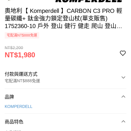
奧地利【 Komperdell 】CARBON C3 PRO 輕
量碳纖+ 鈦金強力鎖定登山杖(單支販售)
1752360-10 戶外 登山 健行 健走 爬山 登山杖
輕量
宅配滿NT$888免運
NT$2,200
NT$1,980
付款與運送方式
宅配滿NT$888免運
付款方式
品牌
信用卡一次付款
KOMPERDELL
信用卡分期付款
3 期 0 利率 每期
NT$660
21家銀行
商品特色
6 期 0 利率 每期
NT$330
21家銀行
合作金庫商業銀行
第一商業銀行