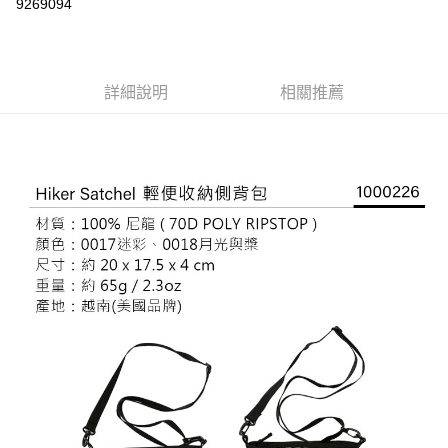
9269094
上海商業儲蓄銀行
台北富邦商業銀行
華南商業銀行
彰化商業銀行
24 期 0 利率 每期
NT$41
20家銀行
合作金庫商業銀行
第一商業銀行
國泰世華商業銀行
兆豐國際商業銀行
上海商業儲蓄銀行
台北富邦商業銀行
華南商業銀行
彰化商業銀行
臺灣中小企業銀行
台中商業銀行
合作金庫商業銀行
第一商業銀行
Apple Pay
國泰世華商業銀行
兆豐國際商業銀行
上海商業儲蓄銀行
台北富邦商業銀行
匯豐（台灣）商業銀行
華泰商業銀行
華南商業銀行
彰化商業銀行
臺灣中小企業銀行
台中商業銀行
國泰世華商業銀行
詳細說明
兆豐國際商業銀行
相關推薦
聯邦商業銀行
遠東國際商業銀行
悠遊付
上海商業儲蓄銀行
台北富邦商業銀行
匯豐（台灣）商業銀行
華泰商業銀行
臺灣中小企業銀行
台中商業銀行
元大商業銀行
永豐商業銀行
兆豐國際商業銀行
臺灣中小企業銀行
聯邦商業銀行
遠東國際商業銀行
匯豐（台灣）商業銀行
華泰商業銀行
AFTEE先享後付
玉山商業銀行
星展（台灣）商業銀行
台中商業銀行
匯豐（台灣）商業銀行
元大商業銀行
永豐商業銀行
聯邦商業銀行
遠東國際商業銀行
台新國際商業銀行
中國信託商業銀行
相關說明
華泰商業銀行
聯邦商業銀行
玉山商業銀行
星展（台灣）商業銀行
元大商業銀行
永豐商業銀行
台灣樂天信用卡公司
遠東國際商業銀行
元大商業銀行
【關於「AFTEE先享後付」】
台新國際商業銀行
中國信託商業銀行
玉山商業銀行
星展（台灣）商業銀行
AFTEE先享後付是「在收到商品之後才付款」的支付方式。 讓您購物簡單
永豐商業銀行
玉山商業銀行
台灣樂天信用卡公司
運送方式
台新國際商業銀行
中國信託商業銀行
便利好安心！
星展（台灣）商業銀行
台新國際商業銀行
１．簡單：不需註冊會員、不需綁卡、不需儲值。
台灣樂天信用卡公司
宅配
中國信託商業銀行
台灣樂天信用卡公司
２．便利：只要手機號碼，簡訊認證，即可結帳。
每筆NT$120，滿NT$888(含以上)免運費
３．安心：先確認商品／服務後，再付款。
【「AFTEE先享後付」結帳流程】
１．於結帳方式選擇「AFTEE先享後付」後，將跳轉至「AFTEE先享後付」
結帳頁面，進行簡訊認證並確認金額後，即可完成結帳。
２．訂單成立數日內，您將收到繳費通知簡訊。
３．收到繳費通知簡訊後14天內，點擊此簡訊中的連結，可透過四大超商／
ATM／網路銀行／等多元方式進行付款，方視為交易完成。
※ 請注意：結帳手續完成當下不需立刻繳費，但若您需要取消訂單，請聯絡
購買商品的店家。未經商家同意取消之訂單仍視為有效，需透過AFTEE先享