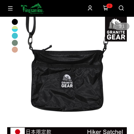
0
1
/
1