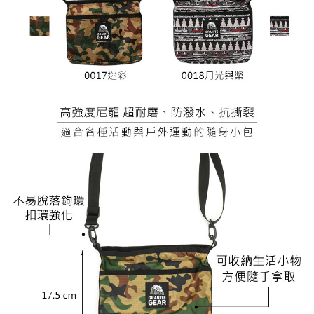
後付繳納相關費用。
※ 交易是否成功請以「AFTEE先享後付 」之結帳頁面顯示為準，若有關於
是否繳費成功／繳費後需取消欲退款等相關疑問，請聯繫「AFTEE先享後付
客戶支援中心」
https://netprotections.freshdesk.com/support/home
【注意事項】
１．透過由恩沛科技股份有限公司提供之「AFTEE先享後付」服務完成之交
易，需依本服務之必要範圍內提供個人資料，並將交易相關給付款項請求債
權轉讓予恩沛科技股份有限公司。
２．關於個人資料處理事宜，請瀏覽以下網址：
https://aftee.tw/terms/#terms3
３．未成年的使用者請事先徵得法定代理人或監護人之同意方可使用
「AFTEE先享後付」，若未經同意申辦者引起之損失，本公司不負相關責
任。
４．使用「AFTEE先享後付」時，將依據個別帳號之用戶狀況，依本公司即
時審查核予不同之上限額度；若仍有額度不足之情形，本公司將視審查結果
請求用戶進行身份認證。
５．嚴禁一人註冊多個帳號或使用他人資訊註冊。若發現惡意使用之情形，
恩沛科技股份有限公司將有權停止該用戶之使用額度並採取法律行動。