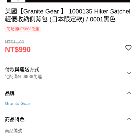
美國【Granite Gear 】 1000135 Hiker Satchel
輕便收納側背包 (日本限定款) / 0001黑色
宅配滿NT$888免運
NT$1,100
NT$990
付款與運送方式
宅配滿NT$888免運
付款方式
品牌
信用卡一次付款
Granite Gear
信用卡分期付款
3 期 0 利率 每期
NT$330
21家銀行
商品特色
6 期 0 利率 每期
NT$165
21家銀行
合作金庫商業銀行
第一商業銀行
商品編號
華南商業銀行
彰化商業銀行
12 期 0 利率 每期
NT$82
21家銀行
合作金庫商業銀行
第一商業銀行