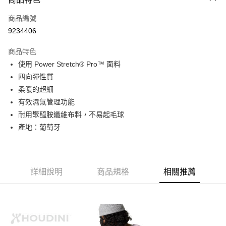
悠遊付
商品編號
AFTEE先享後付
9234406
相關說明
【關於「AFTEE先享後付」】
商品特色
AFTEE先享後付是「在收到商品之後才付款」的支付方式。 讓您購物簡單
運送方式
便利好安心！
使用 Power Stretch® Pro™ 面料
１．簡單：不需註冊會員、不需綁卡、不需儲值。
宅配
四向彈性質
２．便利：只要手機號碼，簡訊認證，即可結帳。
每筆NT$120，滿NT$888(含以上)免運費
３．安心：先確認商品／服務後，再付款。
柔暖的超細
有效濕氣管理功能
【「AFTEE先享後付」結帳流程】
耐用聚醯胺纖維布料，不易起毛球
１．於結帳方式選擇「AFTEE先享後付」後，將跳轉至「AFTEE先享後付」
結帳頁面，進行簡訊認證並確認金額後，即可完成結帳。
產地：葡萄牙
２．訂單成立數日內，您將收到繳費通知簡訊。
３．收到繳費通知簡訊後14天內，點擊此簡訊中的連結，可透過四大超商／
ATM／網路銀行／等多元方式進行付款，方視為交易完成。
※ 請注意：結帳手續完成當下不需立刻繳費，但若您需要取消訂單，請聯絡
購買商品的店家。未經商家同意取消之訂單仍視為有效，需透過AFTEE先享
詳細說明
商品規格
相關推薦
後付繳納相關費用。
※ 交易是否成功請以「AFTEE先享後付 」之結帳頁面顯示為準，若有關於
是否繳費成功／繳費後需取消欲退款等相關疑問，請聯繫「AFTEE先享後付
客戶支援中心」
https://netprotections.freshdesk.com/support/home
【注意事項】