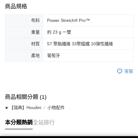
商品規格
布料
Power Stretch® Pro™
重量
約 23 g 一雙
材質
57 聚酯纖維 33聚醯纖 10彈性纖維
產地
葡萄牙
客服
商品相關分類 (1)
►【瑞典】Houdini
小物配件
本分類熱銷
全站排行