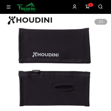
0
1
/
1