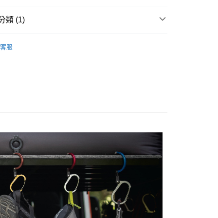
EE先享後付」結帳流程】
方式選擇「AFTEE先享後付」後，將跳轉至「AFTEE先享後
類 (1)
頁面，進行簡訊認證並確認金額後，即可完成結帳。
成立數日內，您將收到繳費通知簡訊。
具
扣具／掛鉤／鑰匙圈
費通知簡訊後14天內，點擊此簡訊中的連結，可透過四大超商
客服
網路銀行／等多元方式進行付款，方視為交易完成。
：結帳手續完成當下不需立刻繳費，但若您需要取消訂單，請聯
的店家。未經商家同意取消之訂單仍視為有效，需透過AFTEE
繳納相關費用。
否成功請以「AFTEE先享後付 」之結帳頁面顯示為準，若有關於
功／繳費後需取消欲退款等相關疑問，請聯繫「AFTEE先享後
援中心」
https://netprotections.freshdesk.com/support/home
項】
恩沛科技股份有限公司提供之「AFTEE先享後付」服務完成之
依本服務之必要範圍內提供個人資料，並將交易相關給付款項請
讓予恩沛科技股份有限公司。
個人資料處理事宜，請瀏覽以下網址：
ee.tw/terms/#terms3
年的使用者請事先徵得法定代理人或監護人之同意方可使用
E先享後付」，若未經同意申辦者引起之損失，本公司不負相關責
AFTEE先享後付」時，將依據個別帳號之用戶狀況，依本公司
核予不同之上限額度；若仍有額度不足之情形，本公司將視審查
用戶進行身份認證。