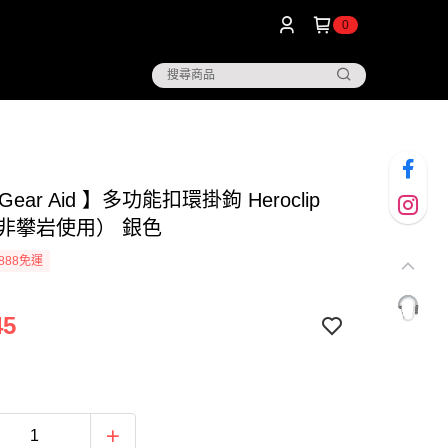
0
ear Aid 】多功能扣環掛鉤 Heroclip
e (非攀岩使用） 銀色
888免運
45