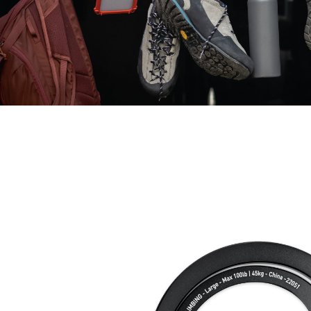
５．嚴禁
形，恩沛
動。