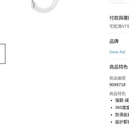
付款與運
宅配滿NT$
付款方式
品牌
信用卡一
Gear Aid
Apple Pay
商品特色
悠遊付
商品編號
AFTEE先
9099718
相關說明
商品特色
【關於「A
強韌-
AFTEE
便利好安
360
運送方式
１．簡單
防滑設
２．便利
宅配
設計緊
３．安心
每筆NT$1