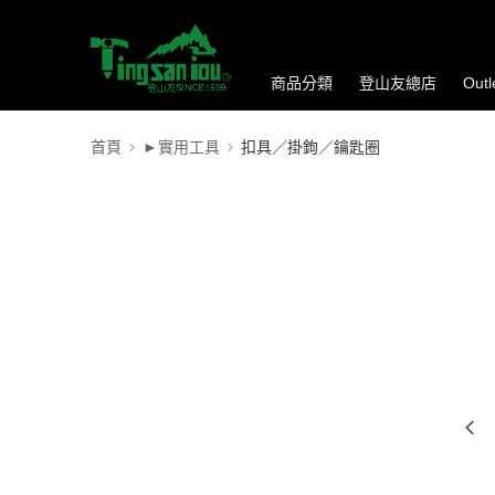
商品分類
登山友總店
Out
首頁
►實用工具
扣具／掛鉤／鑰匙圈