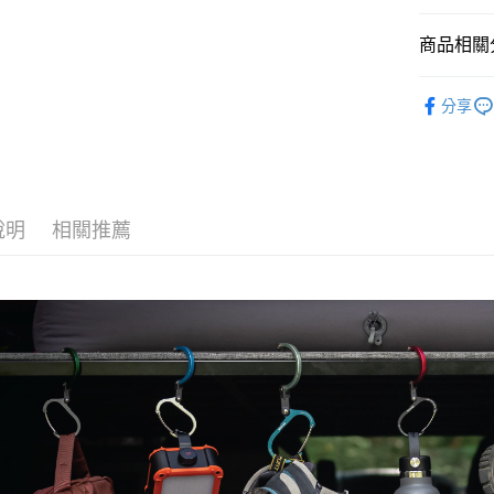
【「AFT
１．於結帳
商品相關分
付」結帳
２．訂單
►實用工
３．收到繳
分享
／ATM／
※ 請注意
絡購買商品
先享後付
※ 交易是
是否繳費成
說明
相關推薦
付客戶支
【注意事
１．透過由
交易，需
求債權轉
２．關於
https://aft
３．未成
「AFTE
任。
４．使用「
即時審查
結果請求