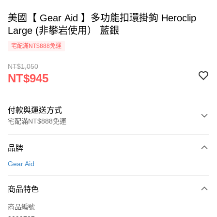
美國【 Gear Aid 】多功能扣環掛鉤 Heroclip
Large (非攀岩使用） 藍銀
宅配滿NT$888免運
NT$1,050
NT$945
付款與運送方式
宅配滿NT$888免運
付款方式
品牌
信用卡一次付款
Gear Aid
Apple Pay
商品特色
悠遊付
商品編號
AFTEE先享後付