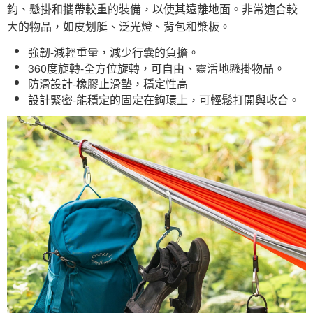
鉤、懸掛和攜帶較重的裝備，以使其遠離地面。非常適合較
大的物品，如皮划艇、泛光燈、背包和槳板。
強韌-減輕重量，減少行囊的負擔。
360度旋轉-全方位旋轉，可自由、靈活地懸掛物品。
防滑設計-橡膠止滑墊，穩定性高
設計緊密-能穩定的固定在鉤環上，可輕鬆打開與收合。