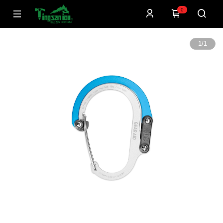
0
1
/
1