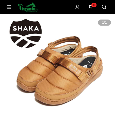
0
1
/
1