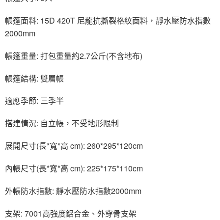
帳篷面料: 15D
420T 尼龍抗撕裂格紋面料，靜水壓防水指數
2000mm
帳篷重量: 打包重量約2.7公斤(不含地布)
帳篷結構: 雙層帳
適應季節: 三季半
搭建情況: 自立帳，不受地形限制
展開尺寸(長*寬*高 cm): 260*295*120cm
內帳尺寸(長*寬*高 cm):
225*175*110cm
外帳防水指數: 靜水壓防水指數2000mm
支架: 7001高強度鋁合金、外穿骨支架