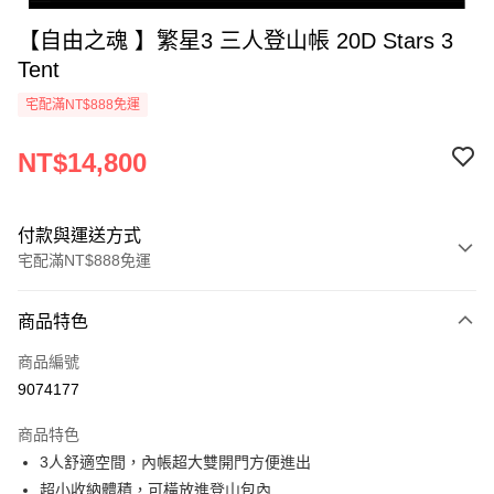
【自由之魂 】繁星3 三人登山帳 20D Stars 3
Tent
宅配滿NT$888免運
NT$14,800
付款與運送方式
宅配滿NT$888免運
付款方式
商品特色
信用卡一次付款
商品編號
信用卡分期付款
9074177
3 期 0 利率 每期
NT$4,933
21家銀行
商品特色
6 期 0 利率 每期
NT$2,466
21家銀行
合作金庫商業銀行
第一商業銀行
3人舒適空間，內帳超大雙開門方便進出
華南商業銀行
彰化商業銀行
12 期 0 利率 每期
NT$1,233
21家銀行
合作金庫商業銀行
第一商業銀行
超小收納體積，可橫放進登山包內
上海商業儲蓄銀行
台北富邦商業銀行