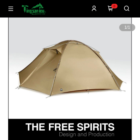
0
1
/
1