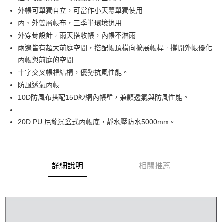
華南商業銀行
彰化商業銀行
24 期 0 利率 每期
NT$616
20家銀行
合作金庫商業銀行
第一商業銀行
國泰世華商業銀行
兆豐國際商業銀行
外帳可單獨自立，可當作小天幕單獨使用
上海商業儲蓄銀行
台北富邦商業銀行
華南商業銀行
彰化商業銀行
臺灣中小企業銀行
台中商業銀行
合作金庫商業銀行
第一商業銀行
內、外雙層帳布，三季半環境適用
Apple Pay
國泰世華商業銀行
兆豐國際商業銀行
上海商業儲蓄銀行
台北富邦商業銀行
匯豐（台灣）商業銀行
華泰商業銀行
華南商業銀行
彰化商業銀行
臺灣中小企業銀行
台中商業銀行
外穿骨設計，雨天搭收帳，內帳不淋雨
國泰世華商業銀行
兆豐國際商業銀行
聯邦商業銀行
遠東國際商業銀行
悠遊付
上海商業儲蓄銀行
台北富邦商業銀行
匯豐（台灣）商業銀行
華泰商業銀行
兩邊皆有超大前庭空間，搭配帳頂橫向擴展帳桿，撐開外帳優化
臺灣中小企業銀行
台中商業銀行
元大商業銀行
永豐商業銀行
兆豐國際商業銀行
臺灣中小企業銀行
聯邦商業銀行
遠東國際商業銀行
匯豐（台灣）商業銀行
華泰商業銀行
內帳與前庭的空間
AFTEE先享後付
玉山商業銀行
星展（台灣）商業銀行
台中商業銀行
匯豐（台灣）商業銀行
元大商業銀行
永豐商業銀行
聯邦商業銀行
遠東國際商業銀行
十字交叉帳桿結構，優勢抗風性能。
台新國際商業銀行
中國信託商業銀行
相關說明
華泰商業銀行
聯邦商業銀行
玉山商業銀行
星展（台灣）商業銀行
元大商業銀行
永豐商業銀行
台灣樂天信用卡公司
遠東國際商業銀行
元大商業銀行
【關於「AFTEE先享後付」】
防風透氣內帳
台新國際商業銀行
中國信託商業銀行
玉山商業銀行
星展（台灣）商業銀行
AFTEE先享後付是「在收到商品之後才付款」的支付方式。 讓您購物簡單
永豐商業銀行
玉山商業銀行
10D防風布搭配15D紗網內帳壁，兼顧透氣與防風性能。
台灣樂天信用卡公司
運送方式
台新國際商業銀行
中國信託商業銀行
便利好安心！
星展（台灣）商業銀行
台新國際商業銀行
１．簡單：不需註冊會員、不需綁卡、不需儲值。
台灣樂天信用卡公司
宅配
中國信託商業銀行
台灣樂天信用卡公司
２．便利：只要手機號碼，簡訊認證，即可結帳。
20D PU 尼龍澡盆式內帳底，靜水壓防水5000mm。
每筆NT$120，滿NT$888(含以上)免運費
３．安心：先確認商品／服務後，再付款。
【「AFTEE先享後付」結帳流程】
１．於結帳方式選擇「AFTEE先享後付」後，將跳轉至「AFTEE先享後付」
結帳頁面，進行簡訊認證並確認金額後，即可完成結帳。
詳細說明
相關推薦
２．訂單成立數日內，您將收到繳費通知簡訊。
３．收到繳費通知簡訊後14天內，點擊此簡訊中的連結，可透過四大超商／
ATM／網路銀行／等多元方式進行付款，方視為交易完成。
※ 請注意：結帳手續完成當下不需立刻繳費，但若您需要取消訂單，請聯絡
購買商品的店家。未經商家同意取消之訂單仍視為有效，需透過AFTEE先享
後付繳納相關費用。