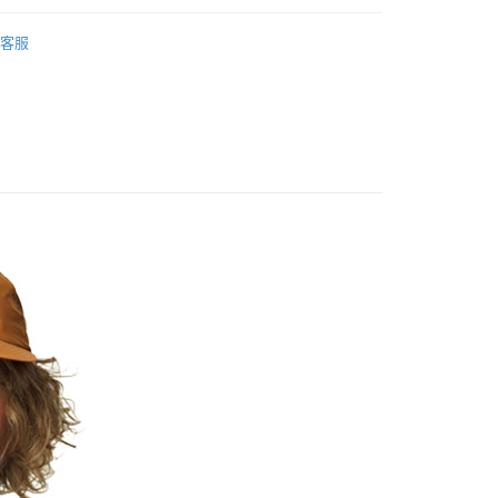
業儲蓄銀行
台北富邦商業銀行
台灣）商業銀行
華泰商業銀行
業銀行
彰化商業銀行
小企業銀行
台中商業銀行
oudini
小物配件
華商業銀行
兆豐國際商業銀行
業銀行
遠東國際商業銀行
業儲蓄銀行
台北富邦商業銀行
台灣）商業銀行
華泰商業銀行
客服
小企業銀行
台中商業銀行
業銀行
永豐商業銀行
際商業銀行
臺灣中小企業銀行
業銀行
遠東國際商業銀行
台灣）商業銀行
華泰商業銀行
享後付
業銀行
星展（台灣）商業銀行
業銀行
匯豐（台灣）商業銀行
業銀行
永豐商業銀行
業銀行
遠東國際商業銀行
際商業銀行
中國信託商業銀行
業銀行
聯邦商業銀行
業銀行
星展（台灣）商業銀行
業銀行
永豐商業銀行
FTEE先享後付」】
天信用卡公司
際商業銀行
元大商業銀行
際商業銀行
中國信託商業銀行
業銀行
星展（台灣）商業銀行
先享後付是「在收到商品之後才付款」的支付方式。 讓您購物簡單
業銀行
玉山商業銀行
天信用卡公司
心！
際商業銀行
中國信託商業銀行
台灣）商業銀行
台新國際商業銀行
：不需註冊會員、不需綁卡、不需儲值。
天信用卡公司
託商業銀行
台灣樂天信用卡公司
：只要手機號碼，簡訊認證，即可結帳。
：先確認商品／服務後，再付款。
20，滿NT$888(含以上)免運費
EE先享後付」結帳流程】
方式選擇「AFTEE先享後付」後，將跳轉至「AFTEE先享後
頁面，進行簡訊認證並確認金額後，即可完成結帳。
成立數日內，您將收到繳費通知簡訊。
費通知簡訊後14天內，點擊此簡訊中的連結，可透過四大超商
網路銀行／等多元方式進行付款，方視為交易完成。
：結帳手續完成當下不需立刻繳費，但若您需要取消訂單，請聯
的店家。未經商家同意取消之訂單仍視為有效，需透過AFTEE
繳納相關費用。
否成功請以「AFTEE先享後付 」之結帳頁面顯示為準，若有關於
功／繳費後需取消欲退款等相關疑問，請聯繫「AFTEE先享後
援中心」
https://netprotections.freshdesk.com/support/home