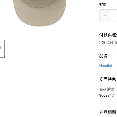
數量
付款與運
宅配滿NT$
付款方式
品牌
信用卡一
Houdini
信用卡分
商品特色
3 期 
商品編號
6 期 
合作金
9002747
華南商
12 期
合作金
上海商
華南商
24 期
合作金
國泰世
上海商
商品相關分
華南商
臺灣中
合作金
Apple Pay
國泰世