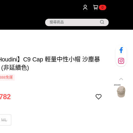
0
oudini】C9 Cap 輕量中性小帽 沙塵暴
1 (非延續色)
888免運
782
ML