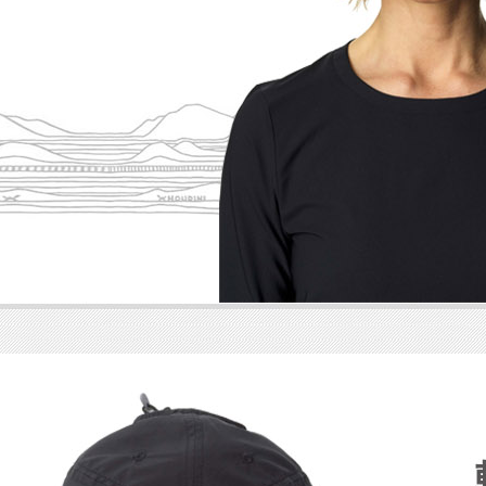
【注意事
１．透過由
交易，需
求債權轉
２．關於
https://aft
３．未成
「AFTE
任。
４．使用「
即時審查
結果請求
５．嚴禁
形，恩沛
動。