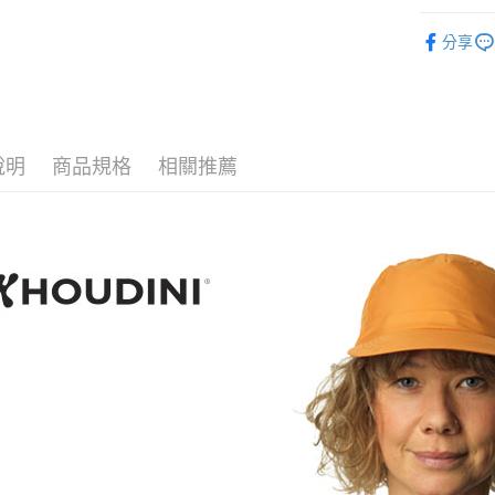
上海商
匯豐（
華南商
臺灣中
►【瑞典】H
國泰世
聯邦商
悠遊付
上海商
分享
匯豐（
臺灣中
元大商
兆豐國
聯邦商
匯豐（
AFTEE先
玉山商
台中商
元大商
聯邦商
台新國
相關說明
華泰商
玉山商
元大商
【關於「A
台灣樂
遠東國
台新國
玉山商
AFTEE
永豐商
台灣樂
說明
商品規格
相關推薦
便利好安
台新國
運送方式
星展（
１．簡單
台灣樂
中國信
２．便利
宅配
３．安心
每筆NT$1
【「AFT
１．於結帳
付」結帳
２．訂單
３．收到繳
／ATM／
※ 請注意
絡購買商品
先享後付
※ 交易是
是否繳費成
付客戶支