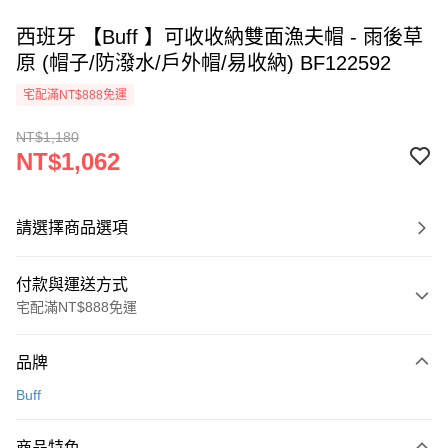
西班牙 【Buff 】可收收納雙面漁夫帽 - 雨後草
原 (帽子/防潑水/戶外帽/易收納) BF122592
宅配滿NT$888免運
NT$1,180
NT$1,062
請選擇商品選項
付款與運送方式
宅配滿NT$888免運
付款方式
品牌
信用卡一次付款
Buff
信用卡分期付款
3 期 0 利率 每期
NT$354
21家銀行
商品特色