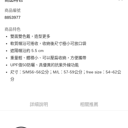
6 期 0 利率 每期
NT$177
21家銀行
合作金庫商業銀行
第一商業銀行
商品編號
華南商業銀行
彰化商業銀行
12 期 0 利率 每期
NT$88
21家銀行
合作金庫商業銀行
第一商業銀行
8853977
上海商業儲蓄銀行
台北富邦商業銀行
華南商業銀行
彰化商業銀行
24 期 0 利率 每期
NT$44
20家銀行
合作金庫商業銀行
第一商業銀行
國泰世華商業銀行
兆豐國際商業銀行
上海商業儲蓄銀行
台北富邦商業銀行
商品特色
華南商業銀行
彰化商業銀行
臺灣中小企業銀行
台中商業銀行
合作金庫商業銀行
第一商業銀行
Apple Pay
國泰世華商業銀行
兆豐國際商業銀行
雙面雙色戴，造型更多
上海商業儲蓄銀行
台北富邦商業銀行
匯豐（台灣）商業銀行
華泰商業銀行
華南商業銀行
彰化商業銀行
臺灣中小企業銀行
台中商業銀行
國泰世華商業銀行
兆豐國際商業銀行
軟質帽沿可捲收，收納後尺寸極小可放口袋
聯邦商業銀行
遠東國際商業銀行
悠遊付
上海商業儲蓄銀行
台北富邦商業銀行
匯豐（台灣）商業銀行
華泰商業銀行
臺灣中小企業銀行
台中商業銀行
元大商業銀行
永豐商業銀行
遮陽帽沿約 5.5 cm
兆豐國際商業銀行
臺灣中小企業銀行
聯邦商業銀行
遠東國際商業銀行
匯豐（台灣）商業銀行
華泰商業銀行
AFTEE先享後付
玉山商業銀行
星展（台灣）商業銀行
台中商業銀行
匯豐（台灣）商業銀行
重量輕、體積小、可以壓扁收納，方便攜帶
元大商業銀行
永豐商業銀行
聯邦商業銀行
遠東國際商業銀行
台新國際商業銀行
中國信託商業銀行
相關說明
華泰商業銀行
聯邦商業銀行
玉山商業銀行
星展（台灣）商業銀行
UPF值50防曬、具優異的抗紫外線功能
元大商業銀行
永豐商業銀行
台灣樂天信用卡公司
遠東國際商業銀行
元大商業銀行
【關於「AFTEE先享後付」】
台新國際商業銀行
中國信託商業銀行
尺寸：S/M56~56公分；M/L：57-59公分；free size：54~62公
玉山商業銀行
星展（台灣）商業銀行
AFTEE先享後付是「在收到商品之後才付款」的支付方式。 讓您購物簡單
永豐商業銀行
玉山商業銀行
台灣樂天信用卡公司
運送方式
台新國際商業銀行
中國信託商業銀行
分
便利好安心！
星展（台灣）商業銀行
台新國際商業銀行
１．簡單：不需註冊會員、不需綁卡、不需儲值。
台灣樂天信用卡公司
宅配
中國信託商業銀行
台灣樂天信用卡公司
２．便利：只要手機號碼，簡訊認證，即可結帳。
每筆NT$120，滿NT$888(含以上)免運費
３．安心：先確認商品／服務後，再付款。
詳細說明
相關推薦
【「AFTEE先享後付」結帳流程】
１．於結帳方式選擇「AFTEE先享後付」後，將跳轉至「AFTEE先享後付」
結帳頁面，進行簡訊認證並確認金額後，即可完成結帳。
２．訂單成立數日內，您將收到繳費通知簡訊。
３．收到繳費通知簡訊後14天內，點擊此簡訊中的連結，可透過四大超商／