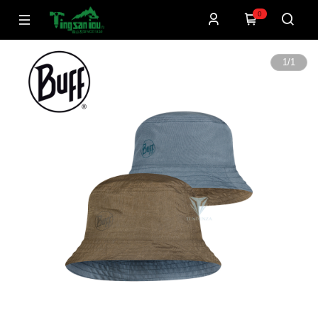
0
1
/
1