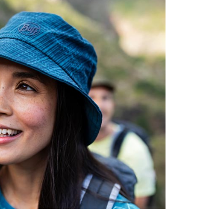
項】
恩沛科技股份有限公司提供之「AFTEE先享後付」服務完成之
依本服務之必要範圍內提供個人資料，並將交易相關給付款項請
讓予恩沛科技股份有限公司。
個人資料處理事宜，請瀏覽以下網址：
ee.tw/terms/#terms3
年的使用者請事先徵得法定代理人或監護人之同意方可使用
E先享後付」，若未經同意申辦者引起之損失，本公司不負相關責
AFTEE先享後付」時，將依據個別帳號之用戶狀況，依本公司
核予不同之上限額度；若仍有額度不足之情形，本公司將視審查
用戶進行身份認證。
一人註冊多個帳號或使用他人資訊註冊。若發現惡意使用之情
科技股份有限公司將有權停止該用戶之使用額度並採取法律行