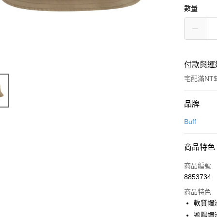
數量
付款與運
宅配滿NT$
付款方式
品牌
信用卡一
Buff
信用卡分
商品特色
3 期 
商品編號
6 期 
合作金
8853734
華南商
12 期
合作金
上海商
商品特色
華南商
24 期
合作金
國泰世
軟質帽
上海商
華南商
臺灣中
合作金
Apple Pay
遮陽帽
國泰世