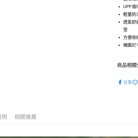
上海商
匯豐（
華南商
臺灣中
UPF
國泰世
聯邦商
悠遊付
上海商
匯豐（
輕量防
臺灣中
元大商
兆豐國
聯邦商
匯豐（
AFTEE先
透氣舒
玉山商
台中商
元大商
聯邦商
台新國
相關說明
受
華泰商
玉山商
元大商
【關於「A
台灣樂
遠東國
方便收
台新國
玉山商
AFTEE
永豐商
台灣樂
帽圍尺寸：
便利好安
台新國
運送方式
星展（
１．簡單
台灣樂
中國信
２．便利
宅配
３．安心
商品相關分
每筆NT$1
【「AFT
►帽類 頭
１．於結帳
分享
付」結帳
２．訂單
３．收到繳
／ATM／
※ 請注意
絡購買商品
說明
相關推薦
先享後付
※ 交易是
是否繳費成
付客戶支