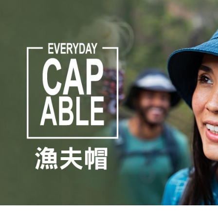
【注意事
１．透過由
交易，需
求債權轉
２．關於
https://aft
３．未成
「AFTE
任。
４．使用「
即時審查
結果請求
５．嚴禁
形，恩沛
動。