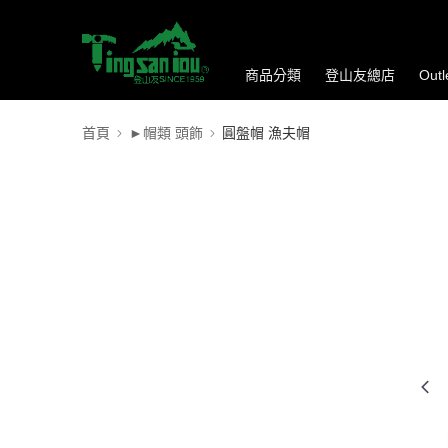
商品分類
登山友總店
Out
首頁
►帽類 頭飾
圓盤帽 漁夫帽