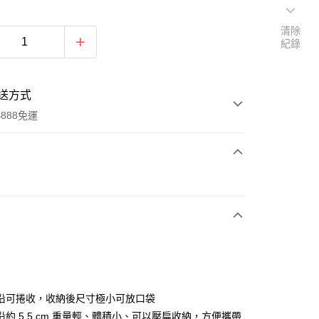
清除
紀錄
送方式
888免運
次付款
期付款
0 利率 每期
NT$414
21家銀行
0 利率 每期
NT$207
21家銀行
庫商業銀行
第一商業銀行
業銀行
彰化商業銀行
 0 利率 每期
NT$103
21家銀行
庫商業銀行
第一商業銀行
業儲蓄銀行
台北富邦商業銀行
業銀行
彰化商業銀行
 0 利率 每期
NT$51
20家銀行
庫商業銀行
第一商業銀行
華商業銀行
兆豐國際商業銀行
沿可捲收，收納後尺寸極小可放口袋
業儲蓄銀行
台北富邦商業銀行
業銀行
彰化商業銀行
小企業銀行
台中商業銀行
庫商業銀行
第一商業銀行
沿約 5.5 cm 重量輕、體積小、可以壓扁收納，方便攜帶
華商業銀行
兆豐國際商業銀行