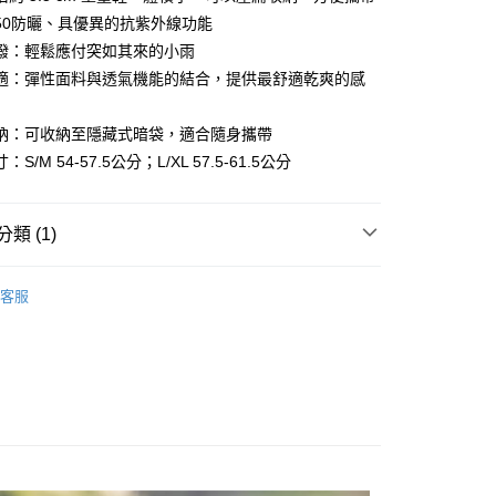
業儲蓄銀行
台北富邦商業銀行
台灣）商業銀行
華泰商業銀行
業銀行
彰化商業銀行
小企業銀行
台中商業銀行
值50防曬、具優異的抗紫外線功能
華商業銀行
兆豐國際商業銀行
業銀行
遠東國際商業銀行
業儲蓄銀行
台北富邦商業銀行
台灣）商業銀行
華泰商業銀行
潑：輕鬆應付突如其來的小雨
小企業銀行
台中商業銀行
業銀行
永豐商業銀行
際商業銀行
臺灣中小企業銀行
業銀行
遠東國際商業銀行
台灣）商業銀行
華泰商業銀行
享後付
適：彈性面料與透氣機能的結合，提供最舒適乾爽的感
業銀行
星展（台灣）商業銀行
業銀行
匯豐（台灣）商業銀行
業銀行
永豐商業銀行
業銀行
遠東國際商業銀行
際商業銀行
中國信託商業銀行
業銀行
聯邦商業銀行
業銀行
星展（台灣）商業銀行
業銀行
永豐商業銀行
FTEE先享後付」】
天信用卡公司
際商業銀行
元大商業銀行
納：可收納至隱藏式暗袋，適合隨身攜帶
際商業銀行
中國信託商業銀行
業銀行
星展（台灣）商業銀行
先享後付是「在收到商品之後才付款」的支付方式。 讓您購物簡單
業銀行
玉山商業銀行
天信用卡公司
S/M 54-57.5公分；L/XL 57.5-61.5公分
心！
際商業銀行
中國信託商業銀行
台灣）商業銀行
台新國際商業銀行
：不需註冊會員、不需綁卡、不需儲值。
天信用卡公司
託商業銀行
台灣樂天信用卡公司
：只要手機號碼，簡訊認證，即可結帳。
：先確認商品／服務後，再付款。
類 (1)
20，滿NT$888(含以上)免運費
EE先享後付」結帳流程】
飾
圓盤帽 漁夫帽
方式選擇「AFTEE先享後付」後，將跳轉至「AFTEE先享後
客服
頁面，進行簡訊認證並確認金額後，即可完成結帳。
成立數日內，您將收到繳費通知簡訊。
費通知簡訊後14天內，點擊此簡訊中的連結，可透過四大超商
網路銀行／等多元方式進行付款，方視為交易完成。
：結帳手續完成當下不需立刻繳費，但若您需要取消訂單，請聯
的店家。未經商家同意取消之訂單仍視為有效，需透過AFTEE
繳納相關費用。
否成功請以「AFTEE先享後付 」之結帳頁面顯示為準，若有關於
功／繳費後需取消欲退款等相關疑問，請聯繫「AFTEE先享後
援中心」
https://netprotections.freshdesk.com/support/home