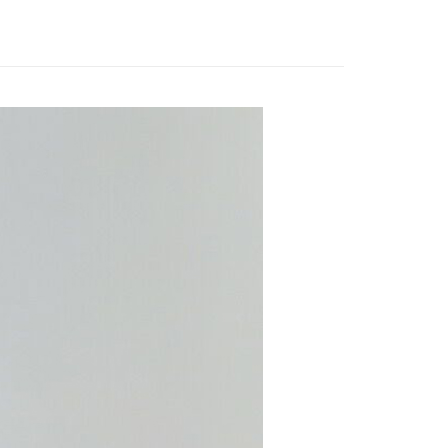
華商業銀行
兆豐國際商業銀行
業銀行
遠東國際商業銀行
業儲蓄銀行
台北富邦商業銀行
台灣）商業銀行
華泰商業銀行
小企業銀行
台中商業銀行
業銀行
永豐商業銀行
際商業銀行
臺灣中小企業銀行
業銀行
遠東國際商業銀行
台灣）商業銀行
華泰商業銀行
享後付
業銀行
星展（台灣）商業銀行
業銀行
匯豐（台灣）商業銀行
業銀行
永豐商業銀行
業銀行
遠東國際商業銀行
際商業銀行
中國信託商業銀行
業銀行
聯邦商業銀行
業銀行
星展（台灣）商業銀行
業銀行
永豐商業銀行
FTEE先享後付」】
天信用卡公司
際商業銀行
元大商業銀行
際商業銀行
中國信託商業銀行
業銀行
星展（台灣）商業銀行
先享後付是「在收到商品之後才付款」的支付方式。 讓您購物簡單
業銀行
玉山商業銀行
天信用卡公司
心！
際商業銀行
中國信託商業銀行
台灣）商業銀行
台新國際商業銀行
：不需註冊會員、不需綁卡、不需儲值。
天信用卡公司
託商業銀行
台灣樂天信用卡公司
：只要手機號碼，簡訊認證，即可結帳。
：先確認商品／服務後，再付款。
20，滿NT$888(含以上)免運費
EE先享後付」結帳流程】
方式選擇「AFTEE先享後付」後，將跳轉至「AFTEE先享後
頁面，進行簡訊認證並確認金額後，即可完成結帳。
成立數日內，您將收到繳費通知簡訊。
費通知簡訊後14天內，點擊此簡訊中的連結，可透過四大超商
網路銀行／等多元方式進行付款，方視為交易完成。
：結帳手續完成當下不需立刻繳費，但若您需要取消訂單，請聯
的店家。未經商家同意取消之訂單仍視為有效，需透過AFTEE
繳納相關費用。
否成功請以「AFTEE先享後付 」之結帳頁面顯示為準，若有關於
功／繳費後需取消欲退款等相關疑問，請聯繫「AFTEE先享後
援中心」
https://netprotections.freshdesk.com/support/home