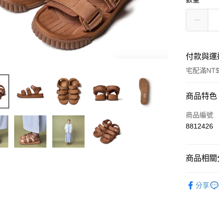
付款與運
宅配滿NT$
付款方式
商品特色
信用卡一
商品編號
8812426
信用卡分
3 期 
商品相關分
6 期 
合作金
華南商
12 期
►【日本】
合作金
上海商
分享
華南商
24 期
合作金
國泰世
上海商
華南商
臺灣中
合作金
Apple Pay
國泰世
上海商
匯豐（
華南商
臺灣中