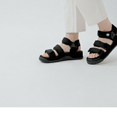
【注意事
１．透過由
交易，需
求債權轉
２．關於
https://aft
３．未成
「AFTE
任。
４．使用「
即時審查
結果請求
５．嚴禁
形，恩沛
動。