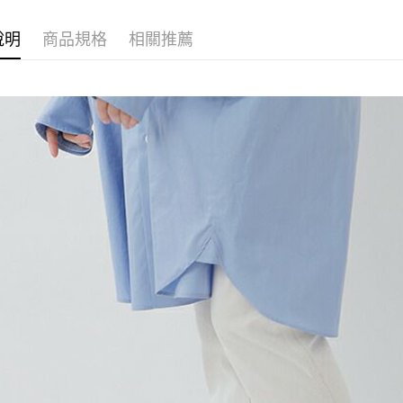
國泰世
聯邦商
悠遊付
上海商
匯豐（
臺灣中
元大商
兆豐國
聯邦商
說明
商品規格
相關推薦
匯豐（
AFTEE先
玉山商
台中商
元大商
聯邦商
台新國
相關說明
華泰商
玉山商
元大商
【關於「A
台灣樂
遠東國
台新國
玉山商
AFTEE
永豐商
台灣樂
便利好安
台新國
運送方式
星展（
１．簡單
台灣樂
中國信
２．便利
宅配
３．安心
每筆NT$1
【「AFT
１．於結帳
付」結帳
２．訂單
３．收到繳
／ATM／
※ 請注意
絡購買商品
先享後付
※ 交易是
是否繳費成
付客戶支