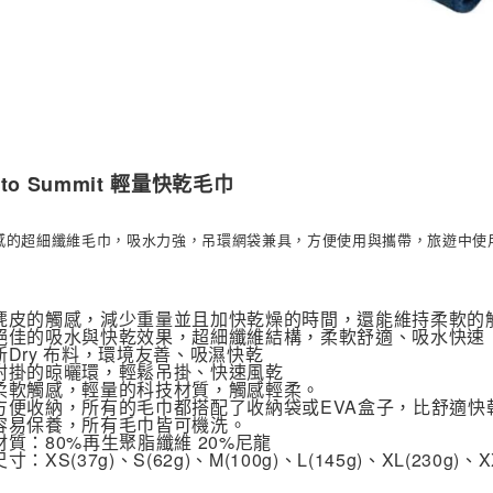
 to Summit 輕量快乾毛巾
感的超細纖維毛巾，吸水力強，吊環網袋兼具，方便使用與攜帶，旅遊中使用或
麂皮的觸感，減少重量並且加快乾燥的時間，還能維持柔軟的
絕佳的吸水與快乾效果，超細纖維結構，柔軟舒適、吸水快速
新Dry 布料，環境友善、吸濕快乾
附掛的晾曬環，輕鬆吊掛、快速風乾
柔軟觸感，輕量的科技材質，觸感輕柔。
方便收納，所有的毛巾都搭配了收納袋或EVA盒子，比舒適快
容易保養，所有毛巾皆可機洗。
材質：80%再生聚脂纖維 20%尼龍
尺寸：XS(37g)、S(62g)、M(100g)、L(145g)、XL(230g)、XX