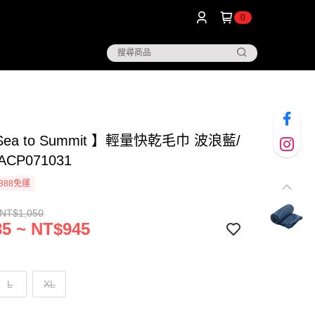
0
ea to Summit 】輕量快乾毛巾 波浪藍/
ACP071031
888免運
 NT$1,050
5 ~ NT$945
L
XL