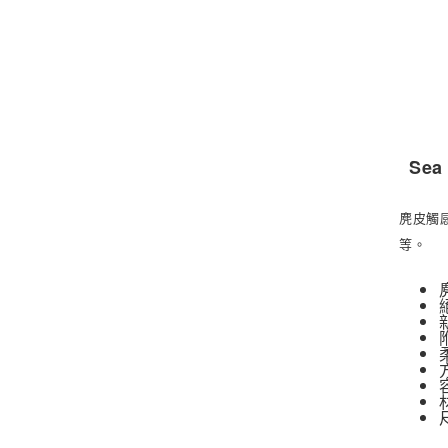
Sea
麂皮觸
等。