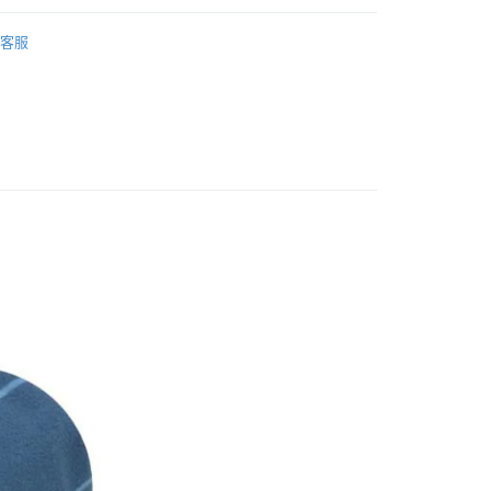
業儲蓄銀行
台北富邦商業銀行
台灣）商業銀行
華泰商業銀行
業銀行
彰化商業銀行
小企業銀行
台中商業銀行
具
快乾毛巾
華商業銀行
兆豐國際商業銀行
業銀行
遠東國際商業銀行
業儲蓄銀行
台北富邦商業銀行
台灣）商業銀行
華泰商業銀行
客服
小企業銀行
台中商業銀行
業銀行
永豐商業銀行
際商業銀行
臺灣中小企業銀行
業銀行
遠東國際商業銀行
台灣）商業銀行
華泰商業銀行
享後付
業銀行
星展（台灣）商業銀行
業銀行
匯豐（台灣）商業銀行
業銀行
永豐商業銀行
業銀行
遠東國際商業銀行
際商業銀行
中國信託商業銀行
業銀行
聯邦商業銀行
業銀行
星展（台灣）商業銀行
業銀行
永豐商業銀行
FTEE先享後付」】
天信用卡公司
際商業銀行
元大商業銀行
際商業銀行
中國信託商業銀行
業銀行
星展（台灣）商業銀行
先享後付是「在收到商品之後才付款」的支付方式。 讓您購物簡單
業銀行
玉山商業銀行
天信用卡公司
心！
際商業銀行
中國信託商業銀行
台灣）商業銀行
台新國際商業銀行
：不需註冊會員、不需綁卡、不需儲值。
天信用卡公司
託商業銀行
台灣樂天信用卡公司
：只要手機號碼，簡訊認證，即可結帳。
：先確認商品／服務後，再付款。
20，滿NT$888(含以上)免運費
EE先享後付」結帳流程】
方式選擇「AFTEE先享後付」後，將跳轉至「AFTEE先享後
頁面，進行簡訊認證並確認金額後，即可完成結帳。
成立數日內，您將收到繳費通知簡訊。
費通知簡訊後14天內，點擊此簡訊中的連結，可透過四大超商
網路銀行／等多元方式進行付款，方視為交易完成。
：結帳手續完成當下不需立刻繳費，但若您需要取消訂單，請聯
的店家。未經商家同意取消之訂單仍視為有效，需透過AFTEE
繳納相關費用。
否成功請以「AFTEE先享後付 」之結帳頁面顯示為準，若有關於
功／繳費後需取消欲退款等相關疑問，請聯繫「AFTEE先享後
援中心」
https://netprotections.freshdesk.com/support/home