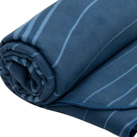
【注意事
１．透過由
交易，需
求債權轉
２．關於
https://aft
３．未成
「AFTE
任。
４．使用「
即時審查
結果請求
５．嚴禁
形，恩沛
動。