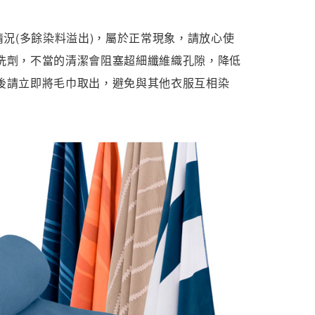
情況(多餘染料溢出)，屬於正常現象，請放心使
洗劑，不當的清潔會阻塞超細纖維織孔隙，降低
後請立即將毛巾取出，避免與其他衣服互相染