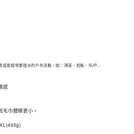
是經常要碰水的戶外活動，如：溯溪、划船、SUP...
觸感
乾毛巾體積更小。
L(495g)