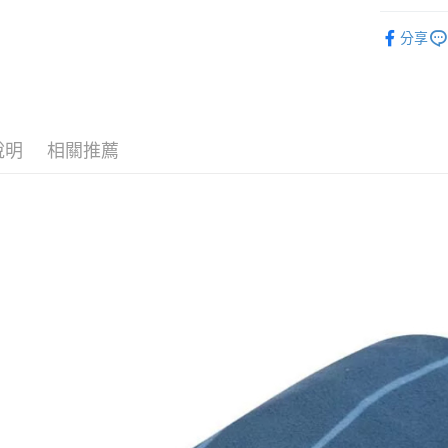
上海商
匯豐（
華南商
臺灣中
►實用工
國泰世
聯邦商
悠遊付
上海商
分享
匯豐（
臺灣中
元大商
兆豐國
聯邦商
匯豐（
AFTEE先
玉山商
台中商
元大商
聯邦商
台新國
相關說明
華泰商
玉山商
元大商
【關於「A
台灣樂
遠東國
台新國
玉山商
AFTEE
永豐商
台灣樂
說明
相關推薦
便利好安
台新國
運送方式
星展（
１．簡單
台灣樂
中國信
２．便利
宅配
３．安心
每筆NT$1
【「AFT
１．於結帳
付」結帳
２．訂單
３．收到繳
／ATM／
※ 請注意
絡購買商品
先享後付
※ 交易是
是否繳費成
付客戶支