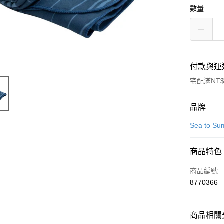
數量
付款與運
宅配滿NT$
付款方式
品牌
信用卡一
Sea to Su
信用卡分
商品特色
3 期 
商品編號
6 期 
合作金
8770366
華南商
12 期
合作金
上海商
華南商
24 期
合作金
國泰世
上海商
商品相關分
華南商
臺灣中
合作金
Apple Pay
國泰世