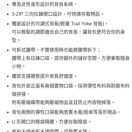
專為女性身形設計的背負系統。
3-ZIP 三向拉鍊開口設計，可快速存取物品。
獨家設計的可調式背板(輕量 Trail Yoke 背板)，
可以輕鬆的調節適合自己的背長，讓背包更符合你的身
型。
可拆式腰帶，不需使用時也能將腰帶拆下；
腰帶上有拉鍊口袋，提供額外的儲存空間，方便拿取隨身
小物。
腰部支撐襯墊提升背負舒適度。
背包外部正面有兩個置物口袋，採用彈性布料與耐磨布料
做拼接，
附有壓縮織帶能夠壓縮物品並且防止內容物掉落。
背包兩側的彈性口袋能夠放置水瓶/雨傘等長形物品。
U 形開口的睡袋隔層，方便存取睡袋。
背包主袋內有水袋空間，可放置水袋。