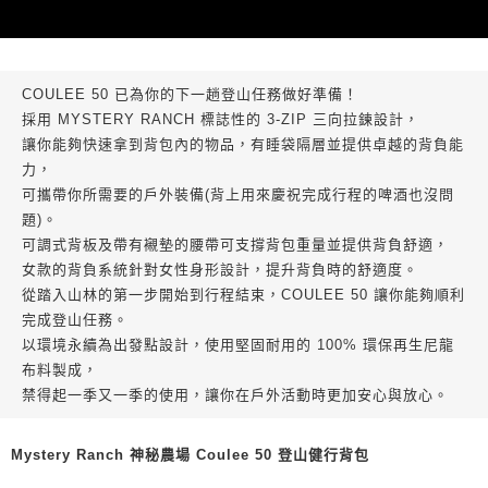
ATM／網路銀行／等多元方式進行付款，方視為交易完成。
※ 請注意：結帳手續完成當下不需立刻繳費，但若您需要取消訂單，請聯絡
購買商品的店家。未經商家同意取消之訂單仍視為有效，需透過AFTEE先享
後付繳納相關費用。
※ 交易是否成功請以「AFTEE先享後付 」之結帳頁面顯示為準，若有關於
COULEE 50 已為你的下一趟登山任務做好準備！
是否繳費成功／繳費後需取消欲退款等相關疑問，請聯繫「AFTEE先享後付
採用 MYSTERY RANCH 標誌性的 3-ZIP 三向拉鍊設計，
客戶支援中心」
https://netprotections.freshdesk.com/support/home
讓你能夠快速拿到背包內的物品，有睡袋隔層並提供卓越的背負能
【注意事項】
力，
１．透過由恩沛科技股份有限公司提供之「AFTEE先享後付」服務完成之交
可攜帶你所需要的戶外裝備(背上用來慶祝完成行程的啤酒也沒問
易，需依本服務之必要範圍內提供個人資料，並將交易相關給付款項請求債
題)。
權轉讓予恩沛科技股份有限公司。
可調式背板及帶有襯墊的腰帶可支撐背包重量並提供背負舒適，
２．關於個人資料處理事宜，請瀏覽以下網址：
https://aftee.tw/terms/#terms3
女款的背負系統針對女性身形設計，提升背負時的舒適度。
３．未成年的使用者請事先徵得法定代理人或監護人之同意方可使用
從踏入山林的第一步開始到行程結束，COULEE 50 讓你能夠順利
「AFTEE先享後付」，若未經同意申辦者引起之損失，本公司不負相關責
完成登山任務。
任。
４．使用「AFTEE先享後付」時，將依據個別帳號之用戶狀況，依本公司即
以環境永續為出發點設計，使用堅固耐用的 100% 環保再生尼龍
時審查核予不同之上限額度；若仍有額度不足之情形，本公司將視審查結果
布料製成，
請求用戶進行身份認證。
禁得起一季又一季的使用，讓你在戶外活動時更加安心與放心。
５．嚴禁一人註冊多個帳號或使用他人資訊註冊。若發現惡意使用之情形，
恩沛科技股份有限公司將有權停止該用戶之使用額度並採取法律行動。
Mystery Ranch 神秘農場 Coulee 50 登山健行背包