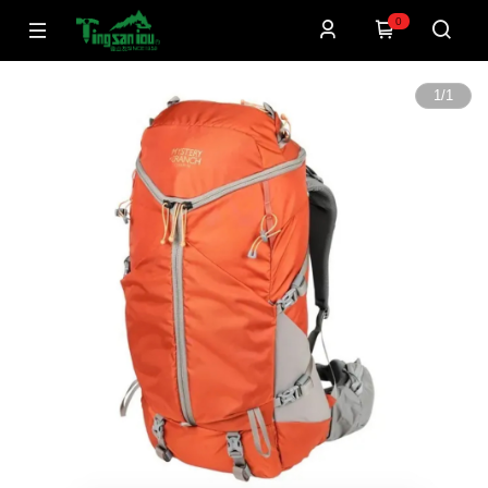
0
1
/
1