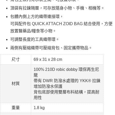
頂袋有拉鍊隔層，可存放隨身小物、手機、相機等。
包體內側上方的織帶連接環，
可與配件包 QUICK ATTACH ZOID BAG 結合使用，方便
放置醫藥品/糧食等小物。
可調整長度的工具織帶環。
兩側有壓縮織帶可壓縮背包、固定攜帶物品。
尺寸
69 x 31 x 28 cm
100% 210D robic dobby 環保再生尼
龍
帶有 DWR 防潑水處理的 YKK® 拉鍊
材質
增加防潑水保護
背包底部使用雙層布料結構，提高耐
用性
重量
1.8 kg