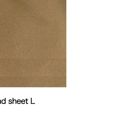
個人資料處理事宜，請瀏覽以下網址：
ee.tw/terms/#terms3
年的使用者請事先徵得法定代理人或監護人之同意方可使用
E先享後付」，若未經同意申辦者引起之損失，本公司不負相關責
AFTEE先享後付」時，將依據個別帳號之用戶狀況，依本公司
核予不同之上限額度；若仍有額度不足之情形，本公司將視審查
用戶進行身份認證。
一人註冊多個帳號或使用他人資訊註冊。若發現惡意使用之情
科技股份有限公司將有權停止該用戶之使用額度並採取法律行