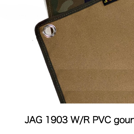
２．關於
https://aft
３．未成
「AFTE
任。
４．使用「
即時審查
結果請求
５．嚴禁
形，恩沛
動。