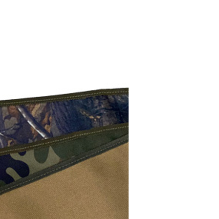
際商業銀行
中國信託商業銀行
業銀行
聯邦商業銀行
業銀行
星展（台灣）商業銀行
業銀行
永豐商業銀行
FTEE先享後付」】
天信用卡公司
際商業銀行
元大商業銀行
際商業銀行
中國信託商業銀行
業銀行
星展（台灣）商業銀行
先享後付是「在收到商品之後才付款」的支付方式。 讓您購物簡單
業銀行
玉山商業銀行
天信用卡公司
心！
際商業銀行
中國信託商業銀行
台灣）商業銀行
台新國際商業銀行
：不需註冊會員、不需綁卡、不需儲值。
天信用卡公司
託商業銀行
台灣樂天信用卡公司
：只要手機號碼，簡訊認證，即可結帳。
：先確認商品／服務後，再付款。
20，滿NT$888(含以上)免運費
EE先享後付」結帳流程】
方式選擇「AFTEE先享後付」後，將跳轉至「AFTEE先享後
頁面，進行簡訊認證並確認金額後，即可完成結帳。
成立數日內，您將收到繳費通知簡訊。
費通知簡訊後14天內，點擊此簡訊中的連結，可透過四大超商
網路銀行／等多元方式進行付款，方視為交易完成。
：結帳手續完成當下不需立刻繳費，但若您需要取消訂單，請聯
的店家。未經商家同意取消之訂單仍視為有效，需透過AFTEE
繳納相關費用。
否成功請以「AFTEE先享後付 」之結帳頁面顯示為準，若有關於
功／繳費後需取消欲退款等相關疑問，請聯繫「AFTEE先享後
援中心」
https://netprotections.freshdesk.com/support/home
項】
恩沛科技股份有限公司提供之「AFTEE先享後付」服務完成之
依本服務之必要範圍內提供個人資料，並將交易相關給付款項請
讓予恩沛科技股份有限公司。