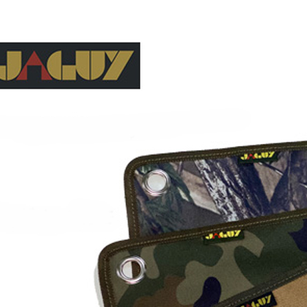
台新國
相關說明
華泰商
玉山商
元大商
【關於「A
台灣樂
遠東國
台新國
玉山商
AFTEE
永豐商
台灣樂
便利好安
台新國
運送方式
星展（
１．簡單
台灣樂
中國信
２．便利
宅配
３．安心
每筆NT$1
【「AFT
１．於結帳
付」結帳
２．訂單
３．收到繳
／ATM／
※ 請注意
絡購買商品
先享後付
※ 交易是
是否繳費成
付客戶支
【注意事
１．透過由
交易，需
求債權轉