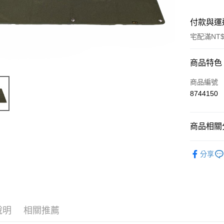
付款與運
宅配滿NT$
付款方式
商品特色
信用卡一
商品編號
8744150
信用卡分
3 期 
商品相關分
6 期 
合作金
華南商
12 期
►【日本】
合作金
上海商
分享
華南商
24 期
合作金
國泰世
上海商
華南商
臺灣中
合作金
Apple Pay
國泰世
上海商
匯豐（
華南商
臺灣中
國泰世
聯邦商
悠遊付
上海商
匯豐（
臺灣中
元大商
兆豐國
聯邦商
說明
相關推薦
匯豐（
AFTEE先
玉山商
台中商
元大商
聯邦商