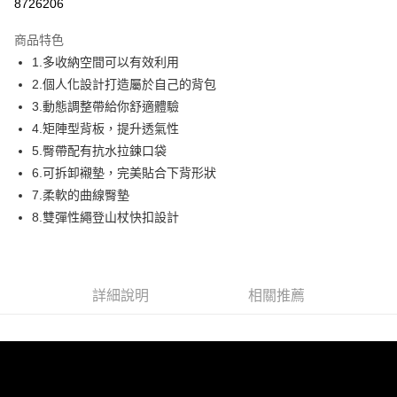
8726206
上海商業儲蓄銀行
台北富邦商業銀行
華南商業銀行
彰化商業銀行
24 期 0 利率 每期
NT$421
20家銀行
合作金庫商業銀行
第一商業銀行
國泰世華商業銀行
兆豐國際商業銀行
上海商業儲蓄銀行
台北富邦商業銀行
商品特色
華南商業銀行
彰化商業銀行
臺灣中小企業銀行
台中商業銀行
合作金庫商業銀行
第一商業銀行
Apple Pay
國泰世華商業銀行
兆豐國際商業銀行
1.多收納空間可以有效利用
上海商業儲蓄銀行
台北富邦商業銀行
匯豐（台灣）商業銀行
華泰商業銀行
華南商業銀行
彰化商業銀行
臺灣中小企業銀行
台中商業銀行
國泰世華商業銀行
兆豐國際商業銀行
2.個人化設計打造屬於自己的背包
聯邦商業銀行
遠東國際商業銀行
悠遊付
上海商業儲蓄銀行
台北富邦商業銀行
匯豐（台灣）商業銀行
華泰商業銀行
臺灣中小企業銀行
台中商業銀行
元大商業銀行
永豐商業銀行
3.動態調整帶給你舒適體驗
兆豐國際商業銀行
臺灣中小企業銀行
聯邦商業銀行
遠東國際商業銀行
匯豐（台灣）商業銀行
華泰商業銀行
AFTEE先享後付
玉山商業銀行
星展（台灣）商業銀行
台中商業銀行
匯豐（台灣）商業銀行
4.矩陣型背板，提升透氣性
元大商業銀行
永豐商業銀行
聯邦商業銀行
遠東國際商業銀行
台新國際商業銀行
中國信託商業銀行
相關說明
華泰商業銀行
聯邦商業銀行
玉山商業銀行
星展（台灣）商業銀行
5.臀帶配有抗水拉鍊口袋
元大商業銀行
永豐商業銀行
台灣樂天信用卡公司
遠東國際商業銀行
元大商業銀行
【關於「AFTEE先享後付」】
台新國際商業銀行
中國信託商業銀行
6.可拆卸襯墊，完美貼合下背形狀
玉山商業銀行
星展（台灣）商業銀行
AFTEE先享後付是「在收到商品之後才付款」的支付方式。 讓您購物簡單
永豐商業銀行
玉山商業銀行
台灣樂天信用卡公司
運送方式
台新國際商業銀行
中國信託商業銀行
7.柔軟的曲線臀墊
便利好安心！
星展（台灣）商業銀行
台新國際商業銀行
１．簡單：不需註冊會員、不需綁卡、不需儲值。
台灣樂天信用卡公司
宅配
8.雙彈性繩登山杖快扣設計
中國信託商業銀行
台灣樂天信用卡公司
２．便利：只要手機號碼，簡訊認證，即可結帳。
每筆NT$120，滿NT$888(含以上)免運費
３．安心：先確認商品／服務後，再付款。
【「AFTEE先享後付」結帳流程】
１．於結帳方式選擇「AFTEE先享後付」後，將跳轉至「AFTEE先享後付」
詳細說明
相關推薦
結帳頁面，進行簡訊認證並確認金額後，即可完成結帳。
２．訂單成立數日內，您將收到繳費通知簡訊。
３．收到繳費通知簡訊後14天內，點擊此簡訊中的連結，可透過四大超商／
ATM／網路銀行／等多元方式進行付款，方視為交易完成。
※ 請注意：結帳手續完成當下不需立刻繳費，但若您需要取消訂單，請聯絡
購買商品的店家。未經商家同意取消之訂單仍視為有效，需透過AFTEE先享