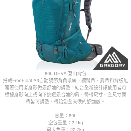
60L DEVA 登山背包
搭載FreeFloat A3自動調節背負系統，讓臀帶、肩帶和背板能
隨著使用者身形做最舒適的調整。結合全新設計讓使用者可
根據身形向上或向下挑選最合適的肩、臀帶尺寸。全尺寸臀
帶皆可調整，帶給您全天候的舒適感。
容量：60L
空包重量：2.1kg
最大負重：22.7kg