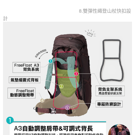
8.雙彈性繩登山杖快扣設
計