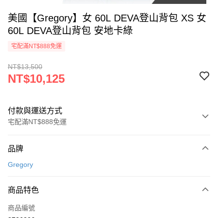
美國【Gregory】女 60L DEVA登山背包 XS 女
60L DEVA登山背包 安地卡綠
宅配滿NT$888免運
NT$13,500
NT$10,125
付款與運送方式
宅配滿NT$888免運
付款方式
品牌
信用卡一次付款
Gregory
信用卡分期付款
3 期 0 利率 每期
NT$3,375
21家銀行
商品特色
6 期 0 利率 每期
NT$1,687
21家銀行
合作金庫商業銀行
第一商業銀行
商品編號
華南商業銀行
彰化商業銀行
12 期 0 利率 每期
NT$843
21家銀行
合作金庫商業銀行
第一商業銀行