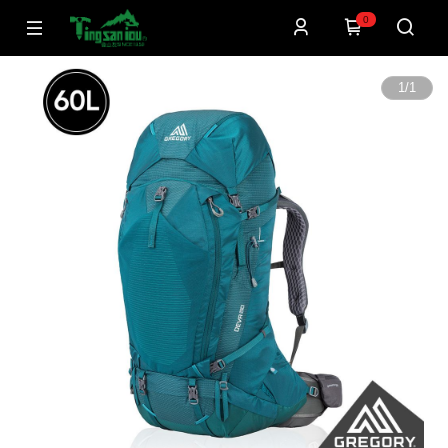
0
1
/
1