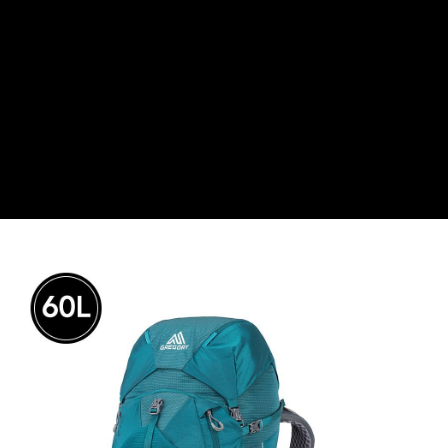
後付繳納相關費用。
※ 交易是否成功請以「AFTEE先享後付 」之結帳頁面顯示為準，若有關於
是否繳費成功／繳費後需取消欲退款等相關疑問，請聯繫「AFTEE先享後付
客戶支援中心」
https://netprotections.freshdesk.com/support/home
【注意事項】
１．透過由恩沛科技股份有限公司提供之「AFTEE先享後付」服務完成之交
易，需依本服務之必要範圍內提供個人資料，並將交易相關給付款項請求債
權轉讓予恩沛科技股份有限公司。
２．關於個人資料處理事宜，請瀏覽以下網址：
https://aftee.tw/terms/#terms3
３．未成年的使用者請事先徵得法定代理人或監護人之同意方可使用
「AFTEE先享後付」，若未經同意申辦者引起之損失，本公司不負相關責
任。
４．使用「AFTEE先享後付」時，將依據個別帳號之用戶狀況，依本公司即
時審查核予不同之上限額度；若仍有額度不足之情形，本公司將視審查結果
請求用戶進行身份認證。
５．嚴禁一人註冊多個帳號或使用他人資訊註冊。若發現惡意使用之情形，
恩沛科技股份有限公司將有權停止該用戶之使用額度並採取法律行動。