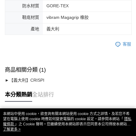
防水材質
GORE-TEX
鞋底材質
vibram Magagrip 橡胶
產地
義大利
客服
商品相關分類 (1)
►【義大利】CRISPI
本分類熱銷
全站排行
本網站中使用 cookie，欲查詢有關本網站使用 cookie 方式之詳情，及若您不希
熱門標籤
望在電腦上使用 cookie 時應如何變更電腦的 cookie 設定，請參閱本網站「
隱私
權條款
」之 Cookie 聲明。您繼續使用本網站即表示您同意本公司得按本網站使
用條款之 Cookie 聲明使用 cookie。
了解更多 >