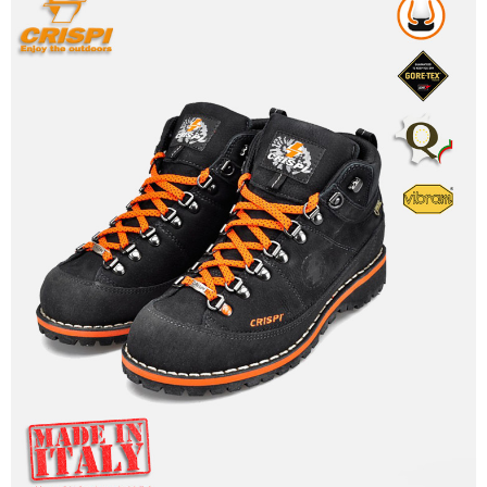
３．收到繳費通知簡訊後14天內，點擊此簡訊中的連結，可透過四大超商／
ATM／網路銀行／等多元方式進行付款，方視為交易完成。
※ 請注意：結帳手續完成當下不需立刻繳費，但若您需要取消訂單，請聯絡
購買商品的店家。未經商家同意取消之訂單仍視為有效，需透過AFTEE先享
後付繳納相關費用。
※ 交易是否成功請以「AFTEE先享後付 」之結帳頁面顯示為準，若有關於
是否繳費成功／繳費後需取消欲退款等相關疑問，請聯繫「AFTEE先享後付
客戶支援中心」
https://netprotections.freshdesk.com/support/home
【注意事項】
１．透過由恩沛科技股份有限公司提供之「AFTEE先享後付」服務完成之交
易，需依本服務之必要範圍內提供個人資料，並將交易相關給付款項請求債
權轉讓予恩沛科技股份有限公司。
２．關於個人資料處理事宜，請瀏覽以下網址：
https://aftee.tw/terms/#terms3
３．未成年的使用者請事先徵得法定代理人或監護人之同意方可使用
「AFTEE先享後付」，若未經同意申辦者引起之損失，本公司不負相關責
任。
４．使用「AFTEE先享後付」時，將依據個別帳號之用戶狀況，依本公司即
時審查核予不同之上限額度；若仍有額度不足之情形，本公司將視審查結果
請求用戶進行身份認證。
５．嚴禁一人註冊多個帳號或使用他人資訊註冊。若發現惡意使用之情形，
恩沛科技股份有限公司將有權停止該用戶之使用額度並採取法律行動。