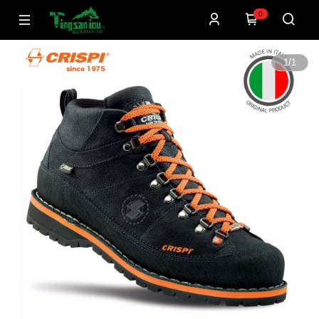
0
1
/
1