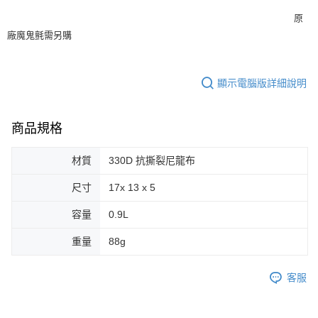
原
廠魔鬼氈需另購
顯示電腦版詳細說明
商品規格
材質
330D 抗撕裂尼龍布
尺寸
17x 13 x 5
容量
0.9L
重量
88g
客服