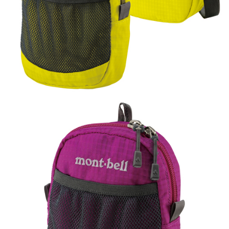
後付繳納相關費用。
※ 交易是否成功請以「AFTEE先享後付 」之結帳頁面顯示為準，若有關於
是否繳費成功／繳費後需取消欲退款等相關疑問，請聯繫「AFTEE先享後付
客戶支援中心」
https://netprotections.freshdesk.com/support/home
【注意事項】
１．透過由恩沛科技股份有限公司提供之「AFTEE先享後付」服務完成之交
易，需依本服務之必要範圍內提供個人資料，並將交易相關給付款項請求債
權轉讓予恩沛科技股份有限公司。
２．關於個人資料處理事宜，請瀏覽以下網址：
https://aftee.tw/terms/#terms3
３．未成年的使用者請事先徵得法定代理人或監護人之同意方可使用
「AFTEE先享後付」，若未經同意申辦者引起之損失，本公司不負相關責
任。
４．使用「AFTEE先享後付」時，將依據個別帳號之用戶狀況，依本公司即
時審查核予不同之上限額度；若仍有額度不足之情形，本公司將視審查結果
請求用戶進行身份認證。
５．嚴禁一人註冊多個帳號或使用他人資訊註冊。若發現惡意使用之情形，
恩沛科技股份有限公司將有權停止該用戶之使用額度並採取法律行動。