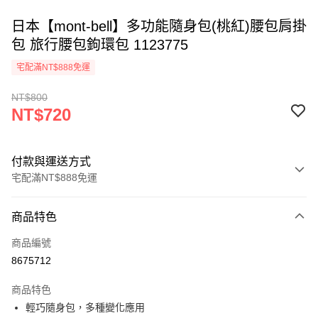
日本【mont-bell】多功能隨身包(桃紅)腰包肩掛
包 旅行腰包鉤環包 1123775
宅配滿NT$888免運
NT$800
NT$720
付款與運送方式
宅配滿NT$888免運
付款方式
商品特色
信用卡一次付款
商品編號
信用卡分期付款
8675712
3 期 0 利率 每期
NT$240
21家銀行
商品特色
6 期 0 利率 每期
NT$120
21家銀行
合作金庫商業銀行
第一商業銀行
輕巧隨身包，多種變化應用
華南商業銀行
彰化商業銀行
12 期 0 利率 每期
NT$60
21家銀行
合作金庫商業銀行
第一商業銀行