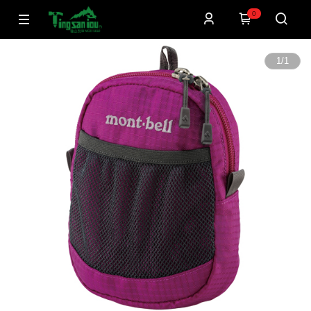
0
1
/
1