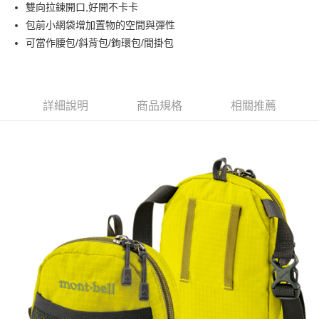
雙向拉鍊開口,好開不卡卡
上海商業儲蓄銀行
台北富邦商業銀行
華南商業銀行
彰化商業銀行
24 期 0 利率 每期
NT$30
20家銀行
合作金庫商業銀行
第一商業銀行
國泰世華商業銀行
兆豐國際商業銀行
包前小網袋增加置物的空間與彈性
上海商業儲蓄銀行
台北富邦商業銀行
華南商業銀行
彰化商業銀行
臺灣中小企業銀行
台中商業銀行
合作金庫商業銀行
第一商業銀行
可當作腰包/斜背包/鉤環包/間掛包
Apple Pay
國泰世華商業銀行
兆豐國際商業銀行
上海商業儲蓄銀行
台北富邦商業銀行
匯豐（台灣）商業銀行
華泰商業銀行
華南商業銀行
彰化商業銀行
臺灣中小企業銀行
台中商業銀行
國泰世華商業銀行
兆豐國際商業銀行
聯邦商業銀行
遠東國際商業銀行
悠遊付
上海商業儲蓄銀行
台北富邦商業銀行
匯豐（台灣）商業銀行
華泰商業銀行
臺灣中小企業銀行
台中商業銀行
元大商業銀行
永豐商業銀行
兆豐國際商業銀行
臺灣中小企業銀行
聯邦商業銀行
遠東國際商業銀行
匯豐（台灣）商業銀行
華泰商業銀行
AFTEE先享後付
玉山商業銀行
星展（台灣）商業銀行
台中商業銀行
匯豐（台灣）商業銀行
元大商業銀行
永豐商業銀行
詳細說明
商品規格
相關推薦
聯邦商業銀行
遠東國際商業銀行
台新國際商業銀行
中國信託商業銀行
相關說明
華泰商業銀行
聯邦商業銀行
玉山商業銀行
星展（台灣）商業銀行
元大商業銀行
永豐商業銀行
台灣樂天信用卡公司
遠東國際商業銀行
元大商業銀行
【關於「AFTEE先享後付」】
台新國際商業銀行
中國信託商業銀行
玉山商業銀行
星展（台灣）商業銀行
AFTEE先享後付是「在收到商品之後才付款」的支付方式。 讓您購物簡單
永豐商業銀行
玉山商業銀行
台灣樂天信用卡公司
運送方式
台新國際商業銀行
中國信託商業銀行
便利好安心！
星展（台灣）商業銀行
台新國際商業銀行
１．簡單：不需註冊會員、不需綁卡、不需儲值。
台灣樂天信用卡公司
宅配
中國信託商業銀行
台灣樂天信用卡公司
２．便利：只要手機號碼，簡訊認證，即可結帳。
每筆NT$120，滿NT$888(含以上)免運費
３．安心：先確認商品／服務後，再付款。
【「AFTEE先享後付」結帳流程】
１．於結帳方式選擇「AFTEE先享後付」後，將跳轉至「AFTEE先享後付」
結帳頁面，進行簡訊認證並確認金額後，即可完成結帳。
２．訂單成立數日內，您將收到繳費通知簡訊。
３．收到繳費通知簡訊後14天內，點擊此簡訊中的連結，可透過四大超商／
ATM／網路銀行／等多元方式進行付款，方視為交易完成。
※ 請注意：結帳手續完成當下不需立刻繳費，但若您需要取消訂單，請聯絡
購買商品的店家。未經商家同意取消之訂單仍視為有效，需透過AFTEE先享