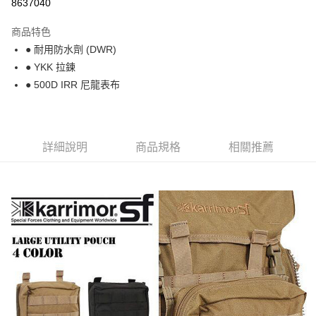
8637040
上海商業儲蓄銀行
台北富邦商業銀行
華南商業銀行
彰化商業銀行
24 期 0 利率 每期
NT$48
20家銀行
合作金庫商業銀行
第一商業銀行
國泰世華商業銀行
兆豐國際商業銀行
上海商業儲蓄銀行
台北富邦商業銀行
商品特色
華南商業銀行
彰化商業銀行
臺灣中小企業銀行
台中商業銀行
合作金庫商業銀行
第一商業銀行
Apple Pay
國泰世華商業銀行
兆豐國際商業銀行
● 耐用防水劑 (DWR)
上海商業儲蓄銀行
台北富邦商業銀行
匯豐（台灣）商業銀行
華泰商業銀行
華南商業銀行
彰化商業銀行
臺灣中小企業銀行
台中商業銀行
國泰世華商業銀行
兆豐國際商業銀行
● YKK 拉鍊
聯邦商業銀行
遠東國際商業銀行
悠遊付
上海商業儲蓄銀行
台北富邦商業銀行
匯豐（台灣）商業銀行
華泰商業銀行
臺灣中小企業銀行
台中商業銀行
元大商業銀行
永豐商業銀行
● 500D IRR 尼龍表布
兆豐國際商業銀行
臺灣中小企業銀行
聯邦商業銀行
遠東國際商業銀行
匯豐（台灣）商業銀行
華泰商業銀行
AFTEE先享後付
玉山商業銀行
星展（台灣）商業銀行
台中商業銀行
匯豐（台灣）商業銀行
元大商業銀行
永豐商業銀行
聯邦商業銀行
遠東國際商業銀行
台新國際商業銀行
中國信託商業銀行
相關說明
華泰商業銀行
聯邦商業銀行
玉山商業銀行
星展（台灣）商業銀行
元大商業銀行
永豐商業銀行
台灣樂天信用卡公司
遠東國際商業銀行
元大商業銀行
【關於「AFTEE先享後付」】
台新國際商業銀行
中國信託商業銀行
玉山商業銀行
星展（台灣）商業銀行
AFTEE先享後付是「在收到商品之後才付款」的支付方式。 讓您購物簡單
永豐商業銀行
玉山商業銀行
詳細說明
商品規格
相關推薦
台灣樂天信用卡公司
運送方式
台新國際商業銀行
中國信託商業銀行
便利好安心！
星展（台灣）商業銀行
台新國際商業銀行
１．簡單：不需註冊會員、不需綁卡、不需儲值。
台灣樂天信用卡公司
宅配
中國信託商業銀行
台灣樂天信用卡公司
２．便利：只要手機號碼，簡訊認證，即可結帳。
每筆NT$120，滿NT$888(含以上)免運費
３．安心：先確認商品／服務後，再付款。
【「AFTEE先享後付」結帳流程】
１．於結帳方式選擇「AFTEE先享後付」後，將跳轉至「AFTEE先享後付」
結帳頁面，進行簡訊認證並確認金額後，即可完成結帳。
２．訂單成立數日內，您將收到繳費通知簡訊。
３．收到繳費通知簡訊後14天內，點擊此簡訊中的連結，可透過四大超商／
ATM／網路銀行／等多元方式進行付款，方視為交易完成。
※ 請注意：結帳手續完成當下不需立刻繳費，但若您需要取消訂單，請聯絡
購買商品的店家。未經商家同意取消之訂單仍視為有效，需透過AFTEE先享