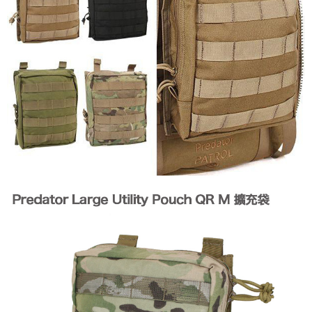
後付繳納相關費用。
※ 交易是否成功請以「AFTEE先享後付 」之結帳頁面顯示為準，若有關於
是否繳費成功／繳費後需取消欲退款等相關疑問，請聯繫「AFTEE先享後付
客戶支援中心」
https://netprotections.freshdesk.com/support/home
【注意事項】
１．透過由恩沛科技股份有限公司提供之「AFTEE先享後付」服務完成之交
易，需依本服務之必要範圍內提供個人資料，並將交易相關給付款項請求債
權轉讓予恩沛科技股份有限公司。
２．關於個人資料處理事宜，請瀏覽以下網址：
https://aftee.tw/terms/#terms3
３．未成年的使用者請事先徵得法定代理人或監護人之同意方可使用
「AFTEE先享後付」，若未經同意申辦者引起之損失，本公司不負相關責
任。
４．使用「AFTEE先享後付」時，將依據個別帳號之用戶狀況，依本公司即
時審查核予不同之上限額度；若仍有額度不足之情形，本公司將視審查結果
請求用戶進行身份認證。
５．嚴禁一人註冊多個帳號或使用他人資訊註冊。若發現惡意使用之情形，
恩沛科技股份有限公司將有權停止該用戶之使用額度並採取法律行動。