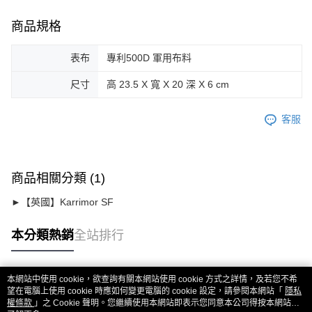
商品規格
表布
專利500D 軍用布料
尺寸
高 23.5 X 寬 X 20 深 X 6 cm
客服
商品相關分類 (1)
►【英國】Karrimor SF
本分類熱銷
全站排行
本網站中使用 cookie，欲查詢有關本網站使用 cookie 方式之詳情，及若您不希
熱門標籤
望在電腦上使用 cookie 時應如何變更電腦的 cookie 設定，請參閱本網站「
隱私
權條款
」之 Cookie 聲明。您繼續使用本網站即表示您同意本公司得按本網站使