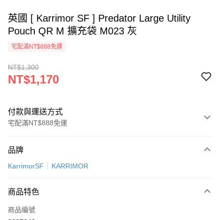
英國 [ Karrimor SF ] Predator Large Utility
Pouch QR M 擴充袋 M023 灰
宅配滿NT$888免運
NT$1,300
NT$1,170
付款與運送方式
宅配滿NT$888免運
付款方式
品牌
信用卡一次付款
KarrimorSF
KARRIMOR
信用卡分期付款
3 期 0 利率 每期
NT$390
21家銀行
商品特色
6 期 0 利率 每期
NT$195
21家銀行
合作金庫商業銀行
第一商業銀行
商品編號
華南商業銀行
彰化商業銀行
12 期 0 利率 每期
NT$97
21家銀行
合作金庫商業銀行
第一商業銀行