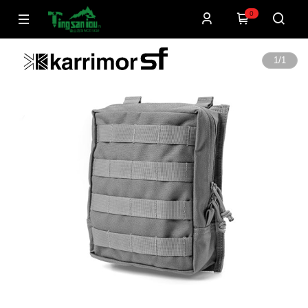
0
1
/
1