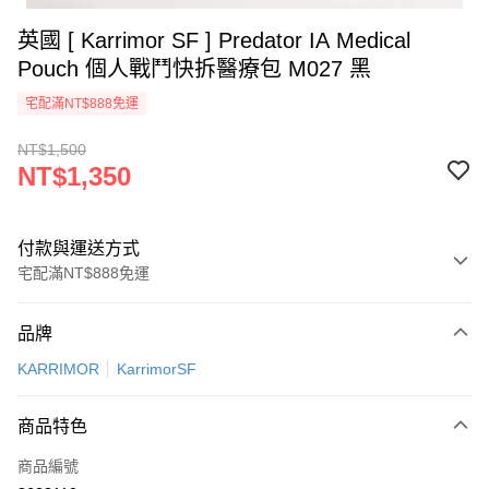
英國 [ Karrimor SF ] Predator IA Medical
Pouch 個人戰鬥快拆醫療包 M027 黑
宅配滿NT$888免運
NT$1,500
NT$1,350
付款與運送方式
宅配滿NT$888免運
付款方式
品牌
信用卡一次付款
KARRIMOR
KarrimorSF
信用卡分期付款
3 期 0 利率 每期
NT$450
21家銀行
商品特色
6 期 0 利率 每期
NT$225
21家銀行
合作金庫商業銀行
第一商業銀行
商品編號
華南商業銀行
彰化商業銀行
12 期 0 利率 每期
NT$112
21家銀行
合作金庫商業銀行
第一商業銀行