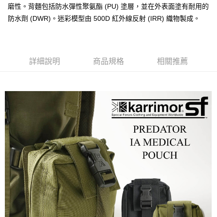
後付繳納相關費用。
磨性。背麵包括防水彈性聚氨酯 (PU) 塗層，並在外表面塗有耐用的
※ 交易是否成功請以「AFTEE先享後付 」之結帳頁面顯示為準，若有關於
防水劑 (DWR)。迷彩模型由 500D 紅外線反射 (IRR) 織物製成。
是否繳費成功／繳費後需取消欲退款等相關疑問，請聯繫「AFTEE先享後付
客戶支援中心」
https://netprotections.freshdesk.com/support/home
【注意事項】
１．透過由恩沛科技股份有限公司提供之「AFTEE先享後付」服務完成之交
詳細說明
商品規格
相關推薦
易，需依本服務之必要範圍內提供個人資料，並將交易相關給付款項請求債
權轉讓予恩沛科技股份有限公司。
２．關於個人資料處理事宜，請瀏覽以下網址：
https://aftee.tw/terms/#terms3
３．未成年的使用者請事先徵得法定代理人或監護人之同意方可使用
「AFTEE先享後付」，若未經同意申辦者引起之損失，本公司不負相關責
任。
４．使用「AFTEE先享後付」時，將依據個別帳號之用戶狀況，依本公司即
時審查核予不同之上限額度；若仍有額度不足之情形，本公司將視審查結果
請求用戶進行身份認證。
５．嚴禁一人註冊多個帳號或使用他人資訊註冊。若發現惡意使用之情形，
恩沛科技股份有限公司將有權停止該用戶之使用額度並採取法律行動。