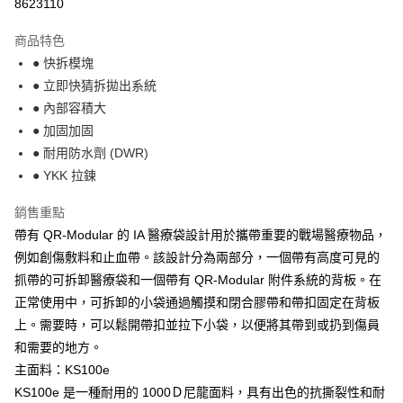
8623110
上海商業儲蓄銀行
台北富邦商業銀行
華南商業銀行
彰化商業銀行
24 期 0 利率 每期
NT$56
20家銀行
合作金庫商業銀行
第一商業銀行
國泰世華商業銀行
兆豐國際商業銀行
上海商業儲蓄銀行
台北富邦商業銀行
商品特色
華南商業銀行
彰化商業銀行
臺灣中小企業銀行
台中商業銀行
合作金庫商業銀行
第一商業銀行
Apple Pay
國泰世華商業銀行
兆豐國際商業銀行
● 快拆模塊
上海商業儲蓄銀行
台北富邦商業銀行
匯豐（台灣）商業銀行
華泰商業銀行
華南商業銀行
彰化商業銀行
臺灣中小企業銀行
台中商業銀行
國泰世華商業銀行
兆豐國際商業銀行
● 立即快猜拆拋出系統
聯邦商業銀行
遠東國際商業銀行
悠遊付
上海商業儲蓄銀行
台北富邦商業銀行
匯豐（台灣）商業銀行
華泰商業銀行
臺灣中小企業銀行
台中商業銀行
元大商業銀行
永豐商業銀行
● 內部容積大
兆豐國際商業銀行
臺灣中小企業銀行
聯邦商業銀行
遠東國際商業銀行
匯豐（台灣）商業銀行
華泰商業銀行
AFTEE先享後付
玉山商業銀行
星展（台灣）商業銀行
台中商業銀行
匯豐（台灣）商業銀行
● 加固加固
元大商業銀行
永豐商業銀行
聯邦商業銀行
遠東國際商業銀行
台新國際商業銀行
中國信託商業銀行
相關說明
華泰商業銀行
聯邦商業銀行
玉山商業銀行
星展（台灣）商業銀行
● 耐用防水劑 (DWR)
元大商業銀行
永豐商業銀行
台灣樂天信用卡公司
遠東國際商業銀行
元大商業銀行
【關於「AFTEE先享後付」】
台新國際商業銀行
中國信託商業銀行
● YKK 拉鍊
玉山商業銀行
星展（台灣）商業銀行
AFTEE先享後付是「在收到商品之後才付款」的支付方式。 讓您購物簡單
永豐商業銀行
玉山商業銀行
台灣樂天信用卡公司
運送方式
台新國際商業銀行
中國信託商業銀行
便利好安心！
星展（台灣）商業銀行
台新國際商業銀行
銷售重點
１．簡單：不需註冊會員、不需綁卡、不需儲值。
台灣樂天信用卡公司
宅配
中國信託商業銀行
台灣樂天信用卡公司
２．便利：只要手機號碼，簡訊認證，即可結帳。
帶有 QR-Modular 的 IA 醫療袋設計用於攜帶重要的戰場醫療物品，
每筆NT$120，滿NT$888(含以上)免運費
３．安心：先確認商品／服務後，再付款。
例如創傷敷料和止血帶。該設計分為兩部分，一個帶有高度可見的
抓帶的可拆卸醫療袋和一個帶有 QR-Modular 附件系統的背板。在
【「AFTEE先享後付」結帳流程】
１．於結帳方式選擇「AFTEE先享後付」後，將跳轉至「AFTEE先享後付」
正常使用中，可拆卸的小袋通過觸摸和閉合膠帶和帶扣固定在背板
結帳頁面，進行簡訊認證並確認金額後，即可完成結帳。
上。需要時，可以鬆開帶扣並拉下小袋，以便將其帶到或扔到傷員
２．訂單成立數日內，您將收到繳費通知簡訊。
３．收到繳費通知簡訊後14天內，點擊此簡訊中的連結，可透過四大超商／
和需要的地方。
ATM／網路銀行／等多元方式進行付款，方視為交易完成。
主面料：KS100e
※ 請注意：結帳手續完成當下不需立刻繳費，但若您需要取消訂單，請聯絡
KS100e 是一種耐用的 1000Ｄ尼龍面料，具有出色的抗撕裂性和耐
購買商品的店家。未經商家同意取消之訂單仍視為有效，需透過AFTEE先享