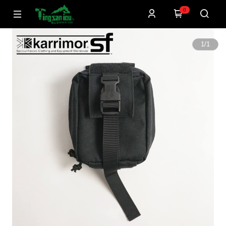
0
1
/
1