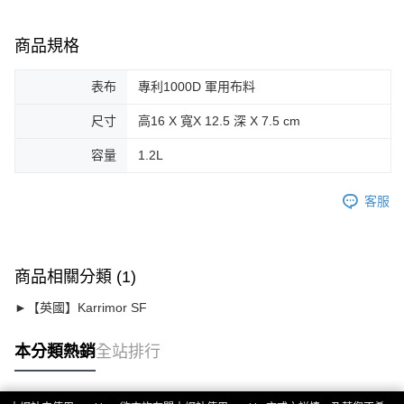
商品規格
表布
專利1000D 軍用布料
尺寸
高16 X 寬X 12.5 深 X 7.5 cm
容量
1.2L
客服
商品相關分類 (1)
►【英國】Karrimor SF
本分類熱銷
全站排行