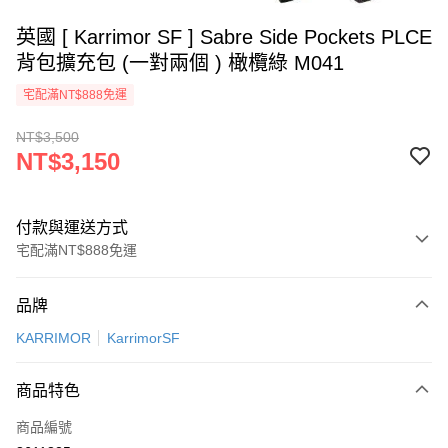
英國 [ Karrimor SF ] Sabre Side Pockets PLCE
背包擴充包 (一對兩個 ) 橄欖綠 M041
宅配滿NT$888免運
NT$3,500
NT$3,150
付款與運送方式
宅配滿NT$888免運
付款方式
品牌
信用卡一次付款
KARRIMOR
KarrimorSF
信用卡分期付款
3 期 0 利率 每期
NT$1,050
21家銀行
商品特色
6 期 0 利率 每期
NT$525
21家銀行
合作金庫商業銀行
第一商業銀行
商品編號
華南商業銀行
彰化商業銀行
12 期 0 利率 每期
NT$262
21家銀行
合作金庫商業銀行
第一商業銀行