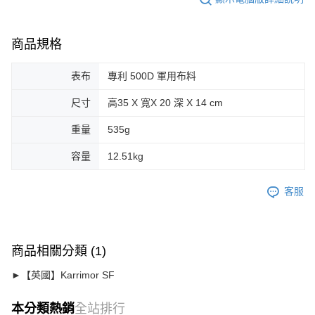
商品規格
表布
專利 500D 軍用布料
尺寸
高35 X 寬X 20 深 X 14 cm
重量
535g
容量
12.51kg
客服
商品相關分類 (1)
►【英國】Karrimor SF
本分類熱銷
全站排行