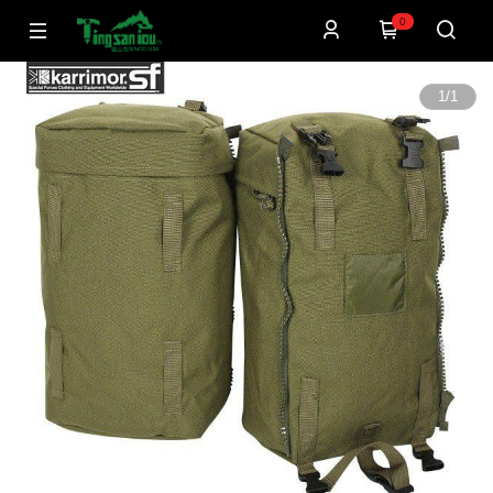
0
1
/
1