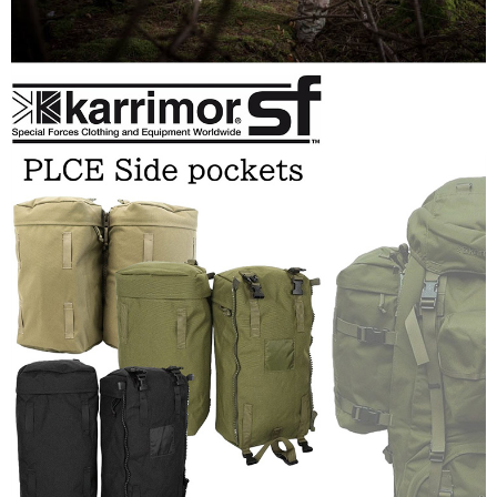
後付繳納相關費用。
※ 交易是否成功請以「AFTEE先享後付 」之結帳頁面顯示為準，若有關於
是否繳費成功／繳費後需取消欲退款等相關疑問，請聯繫「AFTEE先享後付
客戶支援中心」
https://netprotections.freshdesk.com/support/home
【注意事項】
１．透過由恩沛科技股份有限公司提供之「AFTEE先享後付」服務完成之交
易，需依本服務之必要範圍內提供個人資料，並將交易相關給付款項請求債
權轉讓予恩沛科技股份有限公司。
２．關於個人資料處理事宜，請瀏覽以下網址：
https://aftee.tw/terms/#terms3
３．未成年的使用者請事先徵得法定代理人或監護人之同意方可使用
「AFTEE先享後付」，若未經同意申辦者引起之損失，本公司不負相關責
任。
４．使用「AFTEE先享後付」時，將依據個別帳號之用戶狀況，依本公司即
時審查核予不同之上限額度；若仍有額度不足之情形，本公司將視審查結果
請求用戶進行身份認證。
５．嚴禁一人註冊多個帳號或使用他人資訊註冊。若發現惡意使用之情形，
恩沛科技股份有限公司將有權停止該用戶之使用額度並採取法律行動。