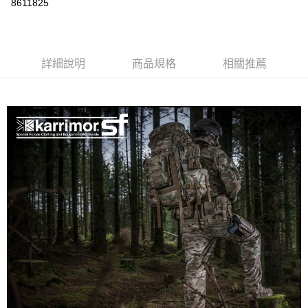
8611825
上海商業儲蓄銀行
台北富邦商業銀行
華南商業銀行
彰化商業銀行
24 期 0 利率 每期
NT$131
20家銀行
合作金庫商業銀行
第一商業銀行
國泰世華商業銀行
兆豐國際商業銀行
上海商業儲蓄銀行
台北富邦商業銀行
華南商業銀行
彰化商業銀行
臺灣中小企業銀行
台中商業銀行
合作金庫商業銀行
第一商業銀行
Apple Pay
國泰世華商業銀行
兆豐國際商業銀行
上海商業儲蓄銀行
台北富邦商業銀行
匯豐（台灣）商業銀行
華泰商業銀行
華南商業銀行
彰化商業銀行
臺灣中小企業銀行
台中商業銀行
國泰世華商業銀行
詳細說明
商品規格
兆豐國際商業銀行
相關推薦
聯邦商業銀行
遠東國際商業銀行
悠遊付
上海商業儲蓄銀行
台北富邦商業銀行
匯豐（台灣）商業銀行
華泰商業銀行
臺灣中小企業銀行
台中商業銀行
元大商業銀行
永豐商業銀行
兆豐國際商業銀行
臺灣中小企業銀行
聯邦商業銀行
遠東國際商業銀行
匯豐（台灣）商業銀行
華泰商業銀行
AFTEE先享後付
玉山商業銀行
星展（台灣）商業銀行
台中商業銀行
匯豐（台灣）商業銀行
元大商業銀行
永豐商業銀行
聯邦商業銀行
遠東國際商業銀行
台新國際商業銀行
中國信託商業銀行
相關說明
華泰商業銀行
聯邦商業銀行
玉山商業銀行
星展（台灣）商業銀行
元大商業銀行
永豐商業銀行
台灣樂天信用卡公司
遠東國際商業銀行
元大商業銀行
【關於「AFTEE先享後付」】
台新國際商業銀行
中國信託商業銀行
玉山商業銀行
星展（台灣）商業銀行
AFTEE先享後付是「在收到商品之後才付款」的支付方式。 讓您購物簡單
永豐商業銀行
玉山商業銀行
台灣樂天信用卡公司
運送方式
台新國際商業銀行
中國信託商業銀行
便利好安心！
星展（台灣）商業銀行
台新國際商業銀行
１．簡單：不需註冊會員、不需綁卡、不需儲值。
台灣樂天信用卡公司
宅配
中國信託商業銀行
台灣樂天信用卡公司
２．便利：只要手機號碼，簡訊認證，即可結帳。
每筆NT$120，滿NT$888(含以上)免運費
３．安心：先確認商品／服務後，再付款。
【「AFTEE先享後付」結帳流程】
１．於結帳方式選擇「AFTEE先享後付」後，將跳轉至「AFTEE先享後付」
結帳頁面，進行簡訊認證並確認金額後，即可完成結帳。
２．訂單成立數日內，您將收到繳費通知簡訊。
３．收到繳費通知簡訊後14天內，點擊此簡訊中的連結，可透過四大超商／
ATM／網路銀行／等多元方式進行付款，方視為交易完成。
※ 請注意：結帳手續完成當下不需立刻繳費，但若您需要取消訂單，請聯絡
購買商品的店家。未經商家同意取消之訂單仍視為有效，需透過AFTEE先享