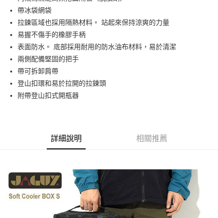
華南商業銀行
彰化商業銀行
24 期 0 利率 每期
NT$100
20家銀行
合作金庫商業銀行
第一商業銀行
國泰世華商業銀行
兆豐國際商業銀行
帶冰袋網袋
上海商業儲蓄銀行
台北富邦商業銀行
華南商業銀行
彰化商業銀行
臺灣中小企業銀行
台中商業銀行
合作金庫商業銀行
第一商業銀行
拉鍊區域也採用隔熱材料。 站起來保持涼爽的力量
Apple Pay
國泰世華商業銀行
兆豐國際商業銀行
上海商業儲蓄銀行
台北富邦商業銀行
匯豐（台灣）商業銀行
華泰商業銀行
華南商業銀行
彰化商業銀行
臺灣中小企業銀行
台中商業銀行
易握不傷手的橡膠手柄
國泰世華商業銀行
兆豐國際商業銀行
聯邦商業銀行
遠東國際商業銀行
悠遊付
上海商業儲蓄銀行
台北富邦商業銀行
匯豐（台灣）商業銀行
華泰商業銀行
表面防水。 底部採用耐用的防水油布材料，易於清潔
臺灣中小企業銀行
台中商業銀行
元大商業銀行
永豐商業銀行
兆豐國際商業銀行
臺灣中小企業銀行
聯邦商業銀行
遠東國際商業銀行
匯豐（台灣）商業銀行
華泰商業銀行
兩側配備堅固的把手
AFTEE先享後付
玉山商業銀行
星展（台灣）商業銀行
台中商業銀行
匯豐（台灣）商業銀行
元大商業銀行
永豐商業銀行
聯邦商業銀行
遠東國際商業銀行
帶可拆卸肩帶
台新國際商業銀行
中國信託商業銀行
相關說明
華泰商業銀行
聯邦商業銀行
玉山商業銀行
星展（台灣）商業銀行
元大商業銀行
永豐商業銀行
台灣樂天信用卡公司
遠東國際商業銀行
元大商業銀行
【關於「AFTEE先享後付」】
登山扣環和易於拉開的拉鍊頭
台新國際商業銀行
中國信託商業銀行
玉山商業銀行
星展（台灣）商業銀行
AFTEE先享後付是「在收到商品之後才付款」的支付方式。 讓您購物簡單
永豐商業銀行
玉山商業銀行
附帶登山扣式開瓶器
台灣樂天信用卡公司
運送方式
台新國際商業銀行
中國信託商業銀行
便利好安心！
星展（台灣）商業銀行
台新國際商業銀行
１．簡單：不需註冊會員、不需綁卡、不需儲值。
台灣樂天信用卡公司
宅配
中國信託商業銀行
台灣樂天信用卡公司
２．便利：只要手機號碼，簡訊認證，即可結帳。
每筆NT$120，滿NT$888(含以上)免運費
３．安心：先確認商品／服務後，再付款。
詳細說明
相關推薦
【「AFTEE先享後付」結帳流程】
１．於結帳方式選擇「AFTEE先享後付」後，將跳轉至「AFTEE先享後付」
結帳頁面，進行簡訊認證並確認金額後，即可完成結帳。
２．訂單成立數日內，您將收到繳費通知簡訊。
３．收到繳費通知簡訊後14天內，點擊此簡訊中的連結，可透過四大超商／
ATM／網路銀行／等多元方式進行付款，方視為交易完成。
※ 請注意：結帳手續完成當下不需立刻繳費，但若您需要取消訂單，請聯絡
購買商品的店家。未經商家同意取消之訂單仍視為有效，需透過AFTEE先享
後付繳納相關費用。