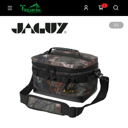
0
1
/
1