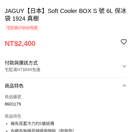
JAGUY【日本】Soft Cooler BOX S 號 6L 保冰
袋 1924 真樹
宅配滿NT$888免運
NT$2,400
付款與運送方式
宅配滿NT$888免運
付款方式
商品特色
信用卡一次付款
商品編號
信用卡分期付款
8601179
3 期 0 利率 每期
NT$800
21家銀行
商品特色
6 期 0 利率 每期
NT$400
21家銀行
合作金庫商業銀行
第一商業銀行
擁有高蓄冷力的5層結構
華南商業銀行
彰化商業銀行
12 期 0 利率 每期
NT$200
21家銀行
合作金庫商業銀行
第一商業銀行
內襯為無縫高頻捲曲隔板（脫脂劑）
上海商業儲蓄銀行
台北富邦商業銀行