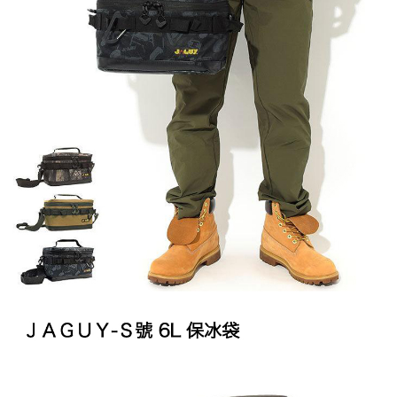
※ 交易是否成功請以「AFTEE先享後付 」之結帳頁面顯示為準，若有關於
是否繳費成功／繳費後需取消欲退款等相關疑問，請聯繫「AFTEE先享後付
客戶支援中心」
https://netprotections.freshdesk.com/support/home
【注意事項】
１．透過由恩沛科技股份有限公司提供之「AFTEE先享後付」服務完成之交
易，需依本服務之必要範圍內提供個人資料，並將交易相關給付款項請求債
權轉讓予恩沛科技股份有限公司。
２．關於個人資料處理事宜，請瀏覽以下網址：
https://aftee.tw/terms/#terms3
３．未成年的使用者請事先徵得法定代理人或監護人之同意方可使用
「AFTEE先享後付」，若未經同意申辦者引起之損失，本公司不負相關責
任。
４．使用「AFTEE先享後付」時，將依據個別帳號之用戶狀況，依本公司即
時審查核予不同之上限額度；若仍有額度不足之情形，本公司將視審查結果
請求用戶進行身份認證。
５．嚴禁一人註冊多個帳號或使用他人資訊註冊。若發現惡意使用之情形，
恩沛科技股份有限公司將有權停止該用戶之使用額度並採取法律行動。