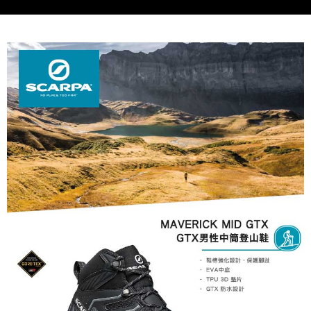
※ 請注意：結帳手續完成當下不需立刻繳費，但若您需要取消訂單，請聯絡
購買商品的店家。未經商家同意取消之訂單仍視為有效，需透過AFTEE先享
後付繳納相關費用。
※ 交易是否成功請以「AFTEE先享後付 」之結帳頁面顯示為準，若有關於
是否繳費成功／繳費後需取消欲退款等相關疑問，請聯繫「AFTEE先享後付
客戶支援中心」
https://netprotections.freshdesk.com/support/home
【注意事項】
１．透過由恩沛科技股份有限公司提供之「AFTEE先享後付」服務完成之交
易，需依本服務之必要範圍內提供個人資料，並將交易相關給付款項請求債
權轉讓予恩沛科技股份有限公司。
２．關於個人資料處理事宜，請瀏覽以下網址：
https://aftee.tw/terms/#terms3
３．未成年的使用者請事先徵得法定代理人或監護人之同意方可使用
「AFTEE先享後付」，若未經同意申辦者引起之損失，本公司不負相關責
任。
４．使用「AFTEE先享後付」時，將依據個別帳號之用戶狀況，依本公司即
時審查核予不同之上限額度；若仍有額度不足之情形，本公司將視審查結果
請求用戶進行身份認證。
５．嚴禁一人註冊多個帳號或使用他人資訊註冊。若發現惡意使用之情形，
恩沛科技股份有限公司將有權停止該用戶之使用額度並採取法律行動。