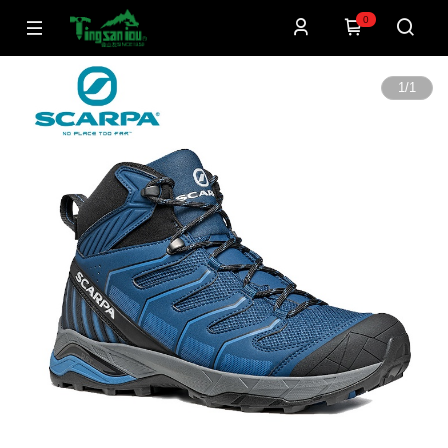
0
1
/
1