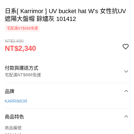
日系[ Karrimor ] UV bucket hat W's 女性抗UV
遮陽大盤帽 餘燼灰 101412
宅配滿NT$888免運
NT$2,600
NT$2,340
付款與運送方式
宅配滿NT$888免運
付款方式
品牌
信用卡一次付款
KARRIMOR
信用卡分期付款
3 期 0 利率 每期
NT$780
21家銀行
商品特色
6 期 0 利率 每期
NT$390
21家銀行
合作金庫商業銀行
第一商業銀行
商品編號
華南商業銀行
彰化商業銀行
12 期 0 利率 每期
NT$195
21家銀行
合作金庫商業銀行
第一商業銀行