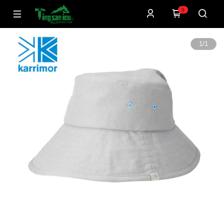
0
1
/
1