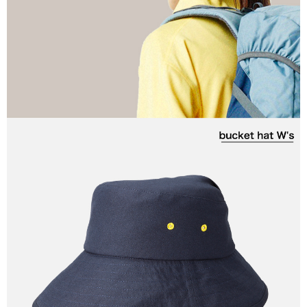
後付繳納相關費用。
※ 交易是否成功請以「AFTEE先享後付 」之結帳頁面顯示為準，若有關於
是否繳費成功／繳費後需取消欲退款等相關疑問，請聯繫「AFTEE先享後付
客戶支援中心」
https://netprotections.freshdesk.com/support/home
【注意事項】
１．透過由恩沛科技股份有限公司提供之「AFTEE先享後付」服務完成之交
易，需依本服務之必要範圍內提供個人資料，並將交易相關給付款項請求債
權轉讓予恩沛科技股份有限公司。
２．關於個人資料處理事宜，請瀏覽以下網址：
https://aftee.tw/terms/#terms3
３．未成年的使用者請事先徵得法定代理人或監護人之同意方可使用
「AFTEE先享後付」，若未經同意申辦者引起之損失，本公司不負相關責
任。
４．使用「AFTEE先享後付」時，將依據個別帳號之用戶狀況，依本公司即
時審查核予不同之上限額度；若仍有額度不足之情形，本公司將視審查結果
請求用戶進行身份認證。
５．嚴禁一人註冊多個帳號或使用他人資訊註冊。若發現惡意使用之情形，
恩沛科技股份有限公司將有權停止該用戶之使用額度並採取法律行動。