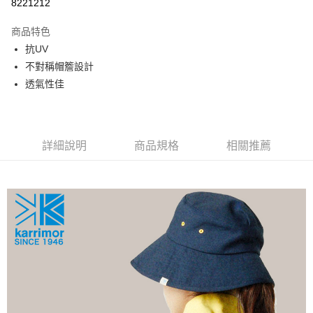
8221212
上海商業儲蓄銀行
台北富邦商業銀行
華南商業銀行
彰化商業銀行
24 期 0 利率 每期
NT$97
20家銀行
合作金庫商業銀行
第一商業銀行
國泰世華商業銀行
兆豐國際商業銀行
上海商業儲蓄銀行
台北富邦商業銀行
商品特色
華南商業銀行
彰化商業銀行
臺灣中小企業銀行
台中商業銀行
合作金庫商業銀行
第一商業銀行
Apple Pay
國泰世華商業銀行
兆豐國際商業銀行
抗UV
上海商業儲蓄銀行
台北富邦商業銀行
匯豐（台灣）商業銀行
華泰商業銀行
華南商業銀行
彰化商業銀行
臺灣中小企業銀行
台中商業銀行
國泰世華商業銀行
兆豐國際商業銀行
不對稱帽簷設計
聯邦商業銀行
遠東國際商業銀行
悠遊付
上海商業儲蓄銀行
台北富邦商業銀行
匯豐（台灣）商業銀行
華泰商業銀行
臺灣中小企業銀行
台中商業銀行
元大商業銀行
永豐商業銀行
透氣性佳
兆豐國際商業銀行
臺灣中小企業銀行
聯邦商業銀行
遠東國際商業銀行
匯豐（台灣）商業銀行
華泰商業銀行
AFTEE先享後付
玉山商業銀行
星展（台灣）商業銀行
台中商業銀行
匯豐（台灣）商業銀行
元大商業銀行
永豐商業銀行
聯邦商業銀行
遠東國際商業銀行
台新國際商業銀行
中國信託商業銀行
相關說明
華泰商業銀行
聯邦商業銀行
玉山商業銀行
星展（台灣）商業銀行
元大商業銀行
永豐商業銀行
台灣樂天信用卡公司
遠東國際商業銀行
元大商業銀行
【關於「AFTEE先享後付」】
台新國際商業銀行
中國信託商業銀行
玉山商業銀行
星展（台灣）商業銀行
AFTEE先享後付是「在收到商品之後才付款」的支付方式。 讓您購物簡單
永豐商業銀行
玉山商業銀行
詳細說明
商品規格
相關推薦
台灣樂天信用卡公司
運送方式
台新國際商業銀行
中國信託商業銀行
便利好安心！
星展（台灣）商業銀行
台新國際商業銀行
１．簡單：不需註冊會員、不需綁卡、不需儲值。
台灣樂天信用卡公司
宅配
中國信託商業銀行
台灣樂天信用卡公司
２．便利：只要手機號碼，簡訊認證，即可結帳。
每筆NT$120，滿NT$888(含以上)免運費
３．安心：先確認商品／服務後，再付款。
【「AFTEE先享後付」結帳流程】
１．於結帳方式選擇「AFTEE先享後付」後，將跳轉至「AFTEE先享後付」
結帳頁面，進行簡訊認證並確認金額後，即可完成結帳。
２．訂單成立數日內，您將收到繳費通知簡訊。
３．收到繳費通知簡訊後14天內，點擊此簡訊中的連結，可透過四大超商／
ATM／網路銀行／等多元方式進行付款，方視為交易完成。
※ 請注意：結帳手續完成當下不需立刻繳費，但若您需要取消訂單，請聯絡
購買商品的店家。未經商家同意取消之訂單仍視為有效，需透過AFTEE先享