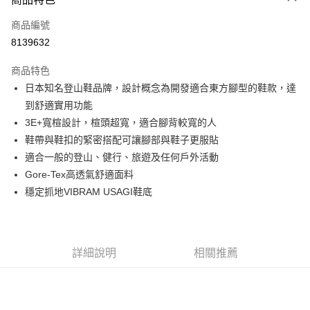
6 期 0 利率 每期
NT$631
21家銀行
合作金庫商業銀行
第一商業銀行
商品編號
華南商業銀行
彰化商業銀行
12 期 0 利率 每期
NT$315
21家銀行
合作金庫商業銀行
第一商業銀行
8139632
上海商業儲蓄銀行
台北富邦商業銀行
華南商業銀行
彰化商業銀行
24 期 0 利率 每期
NT$157
20家銀行
合作金庫商業銀行
第一商業銀行
國泰世華商業銀行
兆豐國際商業銀行
上海商業儲蓄銀行
台北富邦商業銀行
商品特色
華南商業銀行
彰化商業銀行
臺灣中小企業銀行
台中商業銀行
合作金庫商業銀行
第一商業銀行
Apple Pay
國泰世華商業銀行
兆豐國際商業銀行
日本知名登山鞋品牌，設計概念為開發適合東方腳型的鞋款，達
上海商業儲蓄銀行
台北富邦商業銀行
匯豐（台灣）商業銀行
華泰商業銀行
華南商業銀行
彰化商業銀行
臺灣中小企業銀行
台中商業銀行
國泰世華商業銀行
兆豐國際商業銀行
到舒適實用功能
聯邦商業銀行
遠東國際商業銀行
悠遊付
上海商業儲蓄銀行
台北富邦商業銀行
匯豐（台灣）商業銀行
華泰商業銀行
臺灣中小企業銀行
台中商業銀行
元大商業銀行
永豐商業銀行
3E+寬楦設計，楦頭超寬，適合腳背較寬的人
兆豐國際商業銀行
臺灣中小企業銀行
聯邦商業銀行
遠東國際商業銀行
匯豐（台灣）商業銀行
華泰商業銀行
AFTEE先享後付
玉山商業銀行
星展（台灣）商業銀行
台中商業銀行
匯豐（台灣）商業銀行
鞋帶與鞋扣的緊密搭配可讓腳部與鞋子更服貼
元大商業銀行
永豐商業銀行
聯邦商業銀行
遠東國際商業銀行
台新國際商業銀行
中國信託商業銀行
相關說明
華泰商業銀行
聯邦商業銀行
玉山商業銀行
星展（台灣）商業銀行
適合一般的登山、健行、旅遊及任何戶外活動
元大商業銀行
永豐商業銀行
台灣樂天信用卡公司
遠東國際商業銀行
元大商業銀行
【關於「AFTEE先享後付」】
台新國際商業銀行
中國信託商業銀行
Gore-Tex高透氣舒適面料
玉山商業銀行
星展（台灣）商業銀行
AFTEE先享後付是「在收到商品之後才付款」的支付方式。 讓您購物簡單
永豐商業銀行
玉山商業銀行
台灣樂天信用卡公司
運送方式
台新國際商業銀行
中國信託商業銀行
穩定抓地VIBRAM USAGI鞋底
便利好安心！
星展（台灣）商業銀行
台新國際商業銀行
１．簡單：不需註冊會員、不需綁卡、不需儲值。
台灣樂天信用卡公司
宅配
中國信託商業銀行
台灣樂天信用卡公司
２．便利：只要手機號碼，簡訊認證，即可結帳。
每筆NT$120，滿NT$888(含以上)免運費
３．安心：先確認商品／服務後，再付款。
詳細說明
相關推薦
【「AFTEE先享後付」結帳流程】
１．於結帳方式選擇「AFTEE先享後付」後，將跳轉至「AFTEE先享後付」
結帳頁面，進行簡訊認證並確認金額後，即可完成結帳。
２．訂單成立數日內，您將收到繳費通知簡訊。
３．收到繳費通知簡訊後14天內，點擊此簡訊中的連結，可透過四大超商／