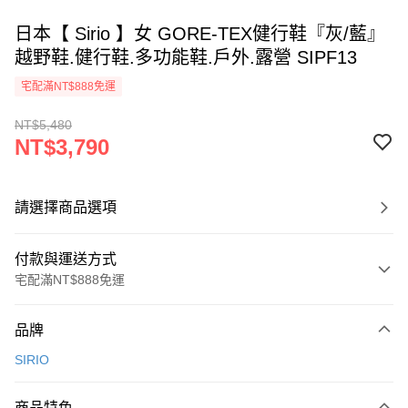
日本【 Sirio 】女 GORE-TEX健行鞋『灰/藍』
越野鞋.健行鞋.多功能鞋.戶外.露營 SIPF13
宅配滿NT$888免運
NT$5,480
NT$3,790
請選擇商品選項
付款與運送方式
宅配滿NT$888免運
付款方式
品牌
信用卡一次付款
SIRIO
信用卡分期付款
3 期 0 利率 每期
NT$1,263
21家銀行
商品特色