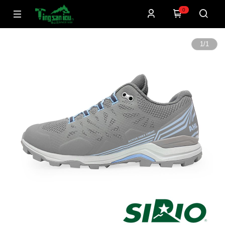
0
1
/
1