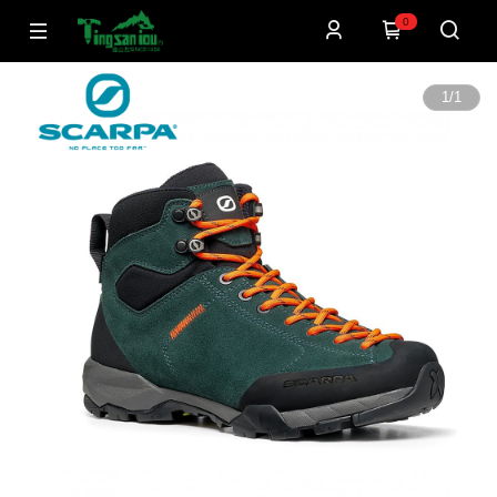
0
1
/
1