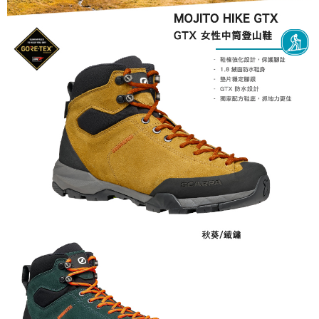
３．收到繳費通知簡訊後14天內，點擊此簡訊中的連結，可透過四大超商／
ATM／網路銀行／等多元方式進行付款，方視為交易完成。
※ 請注意：結帳手續完成當下不需立刻繳費，但若您需要取消訂單，請聯絡
購買商品的店家。未經商家同意取消之訂單仍視為有效，需透過AFTEE先享
後付繳納相關費用。
※ 交易是否成功請以「AFTEE先享後付 」之結帳頁面顯示為準，若有關於
是否繳費成功／繳費後需取消欲退款等相關疑問，請聯繫「AFTEE先享後付
客戶支援中心」
https://netprotections.freshdesk.com/support/home
【注意事項】
１．透過由恩沛科技股份有限公司提供之「AFTEE先享後付」服務完成之交
易，需依本服務之必要範圍內提供個人資料，並將交易相關給付款項請求債
權轉讓予恩沛科技股份有限公司。
２．關於個人資料處理事宜，請瀏覽以下網址：
https://aftee.tw/terms/#terms3
３．未成年的使用者請事先徵得法定代理人或監護人之同意方可使用
「AFTEE先享後付」，若未經同意申辦者引起之損失，本公司不負相關責
任。
４．使用「AFTEE先享後付」時，將依據個別帳號之用戶狀況，依本公司即
時審查核予不同之上限額度；若仍有額度不足之情形，本公司將視審查結果
請求用戶進行身份認證。
５．嚴禁一人註冊多個帳號或使用他人資訊註冊。若發現惡意使用之情形，
恩沛科技股份有限公司將有權停止該用戶之使用額度並採取法律行動。