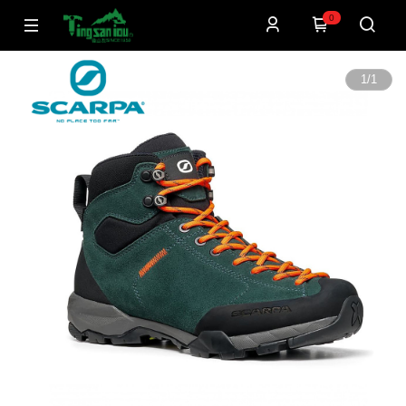
0
1
/
1