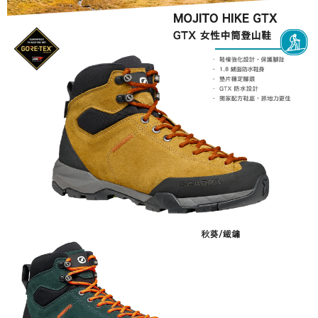
３．收到繳費通知簡訊後14天內，點擊此簡訊中的連結，可透過四大超商／
ATM／網路銀行／等多元方式進行付款，方視為交易完成。
※ 請注意：結帳手續完成當下不需立刻繳費，但若您需要取消訂單，請聯絡
購買商品的店家。未經商家同意取消之訂單仍視為有效，需透過AFTEE先享
後付繳納相關費用。
※ 交易是否成功請以「AFTEE先享後付 」之結帳頁面顯示為準，若有關於
是否繳費成功／繳費後需取消欲退款等相關疑問，請聯繫「AFTEE先享後付
客戶支援中心」
https://netprotections.freshdesk.com/support/home
【注意事項】
１．透過由恩沛科技股份有限公司提供之「AFTEE先享後付」服務完成之交
易，需依本服務之必要範圍內提供個人資料，並將交易相關給付款項請求債
權轉讓予恩沛科技股份有限公司。
２．關於個人資料處理事宜，請瀏覽以下網址：
https://aftee.tw/terms/#terms3
３．未成年的使用者請事先徵得法定代理人或監護人之同意方可使用
「AFTEE先享後付」，若未經同意申辦者引起之損失，本公司不負相關責
任。
４．使用「AFTEE先享後付」時，將依據個別帳號之用戶狀況，依本公司即
時審查核予不同之上限額度；若仍有額度不足之情形，本公司將視審查結果
請求用戶進行身份認證。
５．嚴禁一人註冊多個帳號或使用他人資訊註冊。若發現惡意使用之情形，
恩沛科技股份有限公司將有權停止該用戶之使用額度並採取法律行動。