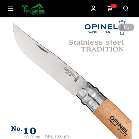
0
1
/
1