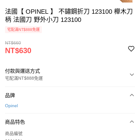
法國【 OPINEL 】 不鏽鋼折刀 123100 櫸木刀
柄 法國刀 野外小刀 123100
宅配滿NT$888免運
NT$660
NT$630
付款與運送方式
宅配滿NT$888免運
付款方式
品牌
信用卡一次付款
Opinel
信用卡分期付款
3 期 0 利率 每期
NT$210
21家銀行
商品特色
6 期 0 利率 每期
NT$105
21家銀行
合作金庫商業銀行
第一商業銀行
商品編號
華南商業銀行
彰化商業銀行
12 期 0 利率 每期
NT$52
21家銀行
合作金庫商業銀行
第一商業銀行