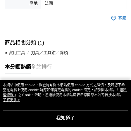
產地
法國
客服
商品相關分類 (1)
►實用工具
刀具／工具鉗／斧頭
本分類熱銷
全站排行
本網站中使用 cookie，欲查詢有關本網站使用 cookie 方式之詳情，及若您不希
熱門標籤
望在電腦上使用 cookie 時應如何變更電腦的 cookie 設定，請參閱本網站「
隱私
權條款
」之 Cookie 聲明。您繼續使用本網站即表示您同意本公司得按本網站使
用條款之 Cookie 聲明使用 cookie。
了解更多 >
我知道了