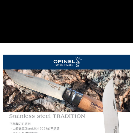
後付繳納相關費用。
※ 交易是否成功請以「AFTEE先享後付 」之結帳頁面顯示為準，若有關於
是否繳費成功／繳費後需取消欲退款等相關疑問，請聯繫「AFTEE先享後付
客戶支援中心」
https://netprotections.freshdesk.com/support/home
【注意事項】
１．透過由恩沛科技股份有限公司提供之「AFTEE先享後付」服務完成之交
易，需依本服務之必要範圍內提供個人資料，並將交易相關給付款項請求債
權轉讓予恩沛科技股份有限公司。
２．關於個人資料處理事宜，請瀏覽以下網址：
https://aftee.tw/terms/#terms3
３．未成年的使用者請事先徵得法定代理人或監護人之同意方可使用
「AFTEE先享後付」，若未經同意申辦者引起之損失，本公司不負相關責
任。
４．使用「AFTEE先享後付」時，將依據個別帳號之用戶狀況，依本公司即
時審查核予不同之上限額度；若仍有額度不足之情形，本公司將視審查結果
請求用戶進行身份認證。
５．嚴禁一人註冊多個帳號或使用他人資訊註冊。若發現惡意使用之情形，
恩沛科技股份有限公司將有權停止該用戶之使用額度並採取法律行動。