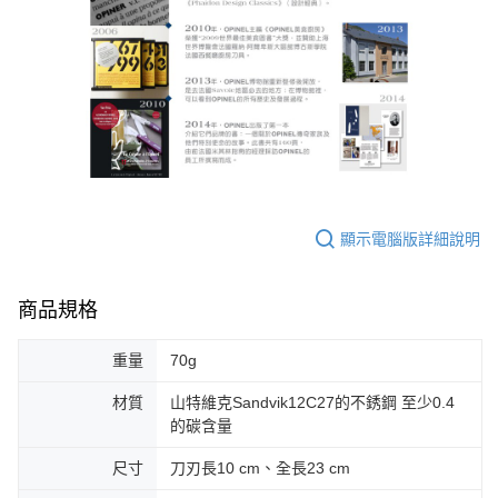
顯示電腦版詳細說明
商品規格
重量
70g
材質
山特維克Sandvik12C27的不銹鋼 至少0.4
的碳含量
尺寸
刀刃長10 cm、全長23 cm