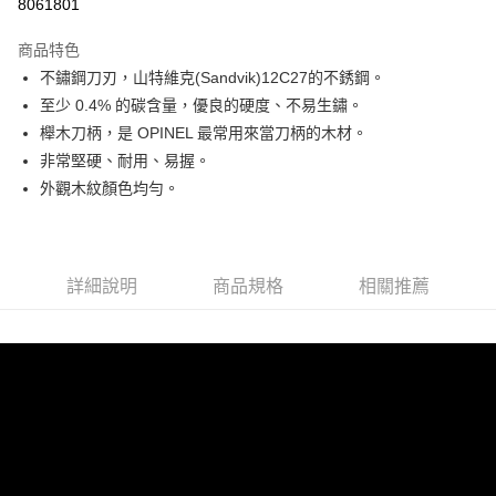
8061801
上海商業儲蓄銀行
台北富邦商業銀行
華南商業銀行
彰化商業銀行
24 期 0 利率 每期
NT$26
20家銀行
合作金庫商業銀行
第一商業銀行
國泰世華商業銀行
兆豐國際商業銀行
上海商業儲蓄銀行
台北富邦商業銀行
商品特色
華南商業銀行
彰化商業銀行
臺灣中小企業銀行
台中商業銀行
合作金庫商業銀行
第一商業銀行
Apple Pay
國泰世華商業銀行
兆豐國際商業銀行
不鏽鋼刀刃，山特維克(Sandvik)12C27的不銹鋼。
上海商業儲蓄銀行
台北富邦商業銀行
匯豐（台灣）商業銀行
華泰商業銀行
華南商業銀行
彰化商業銀行
臺灣中小企業銀行
台中商業銀行
國泰世華商業銀行
兆豐國際商業銀行
至少 0.4% 的碳含量，優良的硬度、不易生鏽。
聯邦商業銀行
遠東國際商業銀行
悠遊付
上海商業儲蓄銀行
台北富邦商業銀行
匯豐（台灣）商業銀行
華泰商業銀行
臺灣中小企業銀行
台中商業銀行
元大商業銀行
永豐商業銀行
櫸木刀柄，是 OPINEL 最常用來當刀柄的木材。
兆豐國際商業銀行
臺灣中小企業銀行
聯邦商業銀行
遠東國際商業銀行
匯豐（台灣）商業銀行
華泰商業銀行
AFTEE先享後付
玉山商業銀行
星展（台灣）商業銀行
台中商業銀行
匯豐（台灣）商業銀行
非常堅硬、耐用、易握。
元大商業銀行
永豐商業銀行
聯邦商業銀行
遠東國際商業銀行
台新國際商業銀行
中國信託商業銀行
相關說明
華泰商業銀行
聯邦商業銀行
玉山商業銀行
星展（台灣）商業銀行
外觀木紋顏色均勻。
元大商業銀行
永豐商業銀行
台灣樂天信用卡公司
遠東國際商業銀行
元大商業銀行
【關於「AFTEE先享後付」】
台新國際商業銀行
中國信託商業銀行
玉山商業銀行
星展（台灣）商業銀行
AFTEE先享後付是「在收到商品之後才付款」的支付方式。 讓您購物簡單
永豐商業銀行
玉山商業銀行
台灣樂天信用卡公司
運送方式
台新國際商業銀行
中國信託商業銀行
便利好安心！
星展（台灣）商業銀行
台新國際商業銀行
１．簡單：不需註冊會員、不需綁卡、不需儲值。
台灣樂天信用卡公司
宅配
中國信託商業銀行
台灣樂天信用卡公司
２．便利：只要手機號碼，簡訊認證，即可結帳。
詳細說明
商品規格
相關推薦
每筆NT$120，滿NT$888(含以上)免運費
３．安心：先確認商品／服務後，再付款。
【「AFTEE先享後付」結帳流程】
１．於結帳方式選擇「AFTEE先享後付」後，將跳轉至「AFTEE先享後付」
結帳頁面，進行簡訊認證並確認金額後，即可完成結帳。
２．訂單成立數日內，您將收到繳費通知簡訊。
３．收到繳費通知簡訊後14天內，點擊此簡訊中的連結，可透過四大超商／
ATM／網路銀行／等多元方式進行付款，方視為交易完成。
※ 請注意：結帳手續完成當下不需立刻繳費，但若您需要取消訂單，請聯絡
購買商品的店家。未經商家同意取消之訂單仍視為有效，需透過AFTEE先享