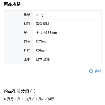
商品規格
重量
290g
材質
鍛造鋼材
尺寸
全長約185mm
刃長
約70mm
身厚
約6mm
產地
日本 越後
客服
商品相關分類 (1)
►實用工具
刀具／工具鉗／斧頭