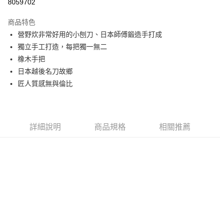
8059702
上海商業儲蓄銀行
台北富邦商業銀行
華南商業銀行
彰化商業銀行
24 期 0 利率 每期
NT$142
20家銀行
合作金庫商業銀行
第一商業銀行
國泰世華商業銀行
兆豐國際商業銀行
上海商業儲蓄銀行
台北富邦商業銀行
商品特色
華南商業銀行
彰化商業銀行
臺灣中小企業銀行
台中商業銀行
合作金庫商業銀行
第一商業銀行
Apple Pay
國泰世華商業銀行
兆豐國際商業銀行
營野炊非常好用的小刨刀、日本師傅鍛造手打成
上海商業儲蓄銀行
台北富邦商業銀行
匯豐（台灣）商業銀行
華泰商業銀行
華南商業銀行
彰化商業銀行
臺灣中小企業銀行
台中商業銀行
國泰世華商業銀行
兆豐國際商業銀行
獨立手工打造，每把獨一無二
聯邦商業銀行
遠東國際商業銀行
悠遊付
上海商業儲蓄銀行
台北富邦商業銀行
匯豐（台灣）商業銀行
華泰商業銀行
臺灣中小企業銀行
台中商業銀行
元大商業銀行
永豐商業銀行
橡木手把
兆豐國際商業銀行
臺灣中小企業銀行
聯邦商業銀行
遠東國際商業銀行
匯豐（台灣）商業銀行
華泰商業銀行
AFTEE先享後付
玉山商業銀行
星展（台灣）商業銀行
台中商業銀行
匯豐（台灣）商業銀行
日本越後名刀故鄉
元大商業銀行
永豐商業銀行
聯邦商業銀行
遠東國際商業銀行
台新國際商業銀行
中國信託商業銀行
相關說明
華泰商業銀行
聯邦商業銀行
玉山商業銀行
星展（台灣）商業銀行
匠人質感無與倫比
元大商業銀行
永豐商業銀行
台灣樂天信用卡公司
遠東國際商業銀行
元大商業銀行
【關於「AFTEE先享後付」】
台新國際商業銀行
中國信託商業銀行
玉山商業銀行
星展（台灣）商業銀行
AFTEE先享後付是「在收到商品之後才付款」的支付方式。 讓您購物簡單
永豐商業銀行
玉山商業銀行
台灣樂天信用卡公司
運送方式
台新國際商業銀行
中國信託商業銀行
便利好安心！
星展（台灣）商業銀行
台新國際商業銀行
１．簡單：不需註冊會員、不需綁卡、不需儲值。
台灣樂天信用卡公司
宅配
中國信託商業銀行
台灣樂天信用卡公司
２．便利：只要手機號碼，簡訊認證，即可結帳。
詳細說明
商品規格
相關推薦
每筆NT$120，滿NT$888(含以上)免運費
３．安心：先確認商品／服務後，再付款。
【「AFTEE先享後付」結帳流程】
１．於結帳方式選擇「AFTEE先享後付」後，將跳轉至「AFTEE先享後付」
結帳頁面，進行簡訊認證並確認金額後，即可完成結帳。
２．訂單成立數日內，您將收到繳費通知簡訊。
３．收到繳費通知簡訊後14天內，點擊此簡訊中的連結，可透過四大超商／
ATM／網路銀行／等多元方式進行付款，方視為交易完成。
※ 請注意：結帳手續完成當下不需立刻繳費，但若您需要取消訂單，請聯絡
購買商品的店家。未經商家同意取消之訂單仍視為有效，需透過AFTEE先享