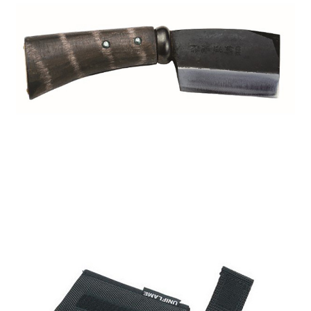
後付繳納相關費用。
※ 交易是否成功請以「AFTEE先享後付 」之結帳頁面顯示為準，若有關於
是否繳費成功／繳費後需取消欲退款等相關疑問，請聯繫「AFTEE先享後付
客戶支援中心」
https://netprotections.freshdesk.com/support/home
【注意事項】
１．透過由恩沛科技股份有限公司提供之「AFTEE先享後付」服務完成之交
易，需依本服務之必要範圍內提供個人資料，並將交易相關給付款項請求債
權轉讓予恩沛科技股份有限公司。
２．關於個人資料處理事宜，請瀏覽以下網址：
https://aftee.tw/terms/#terms3
３．未成年的使用者請事先徵得法定代理人或監護人之同意方可使用
「AFTEE先享後付」，若未經同意申辦者引起之損失，本公司不負相關責
任。
４．使用「AFTEE先享後付」時，將依據個別帳號之用戶狀況，依本公司即
時審查核予不同之上限額度；若仍有額度不足之情形，本公司將視審查結果
請求用戶進行身份認證。
５．嚴禁一人註冊多個帳號或使用他人資訊註冊。若發現惡意使用之情形，
恩沛科技股份有限公司將有權停止該用戶之使用額度並採取法律行動。