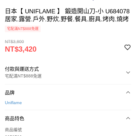
日本【 UNIFLAME 】 鍛造開山刀-小 U684078
居家.露營.戶外.野炊.野餐.餐具.廚具.烤肉.燒烤
宅配滿NT$888免運
NT$3,800
NT$3,420
付款與運送方式
宅配滿NT$888免運
付款方式
品牌
信用卡一次付款
Uniflame
信用卡分期付款
3 期 0 利率 每期
NT$1,140
21家銀行
商品特色
6 期 0 利率 每期
NT$570
21家銀行
合作金庫商業銀行
第一商業銀行
商品編號
華南商業銀行
彰化商業銀行
12 期 0 利率 每期
NT$285
21家銀行
合作金庫商業銀行
第一商業銀行