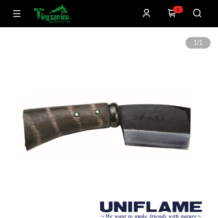
0
1
/
1