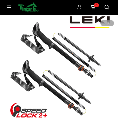
0
1
/
1