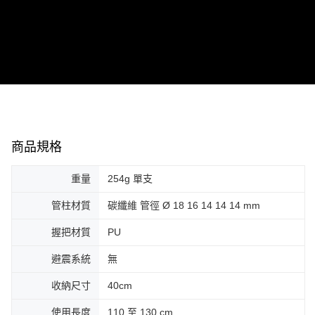
易，需依本服務之必要範圍內提供個人資料，並將交易相關給付款項請求債
權轉讓予恩沛科技股份有限公司。
２．關於個人資料處理事宜，請瀏覽以下網址：
https://aftee.tw/terms/#terms3
３．未成年的使用者請事先徵得法定代理人或監護人之同意方可使用
「AFTEE先享後付」，若未經同意申辦者引起之損失，本公司不負相關責
任。
４．使用「AFTEE先享後付」時，將依據個別帳號之用戶狀況，依本公司即
時審查核予不同之上限額度；若仍有額度不足之情形，本公司將視審查結果
請求用戶進行身份認證。
５．嚴禁一人註冊多個帳號或使用他人資訊註冊。若發現惡意使用之情形，
恩沛科技股份有限公司將有權停止該用戶之使用額度並採取法律行動。
商品規格
重量
254g 單支
管柱材質
碳纖維 管徑 Ø 18 16 14 14 14 mm
握把材質
PU
避震系統
無
收納尺寸
40cm
使用長度
110 至 130 cm