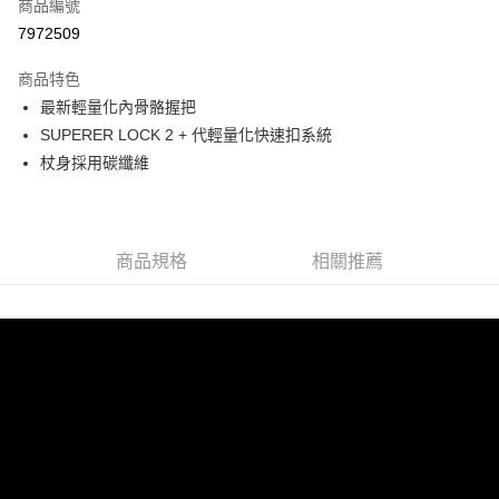
商品編號
AFTEE先享後付
7972509
相關說明
【關於「AFTEE先享後付」】
商品特色
AFTEE先享後付是「在收到商品之後才付款」的支付方式。 讓您購物簡單
運送方式
便利好安心！
最新輕量化內骨骼握把
１．簡單：不需註冊會員、不需綁卡、不需儲值。
宅配
SUPERER LOCK 2 + 代輕量化快速扣系統
２．便利：只要手機號碼，簡訊認證，即可結帳。
每筆NT$120，滿NT$888(含以上)免運費
３．安心：先確認商品／服務後，再付款。
杖身採用碳纖維
【「AFTEE先享後付」結帳流程】
１．於結帳方式選擇「AFTEE先享後付」後，將跳轉至「AFTEE先享後付」
結帳頁面，進行簡訊認證並確認金額後，即可完成結帳。
２．訂單成立數日內，您將收到繳費通知簡訊。
商品規格
相關推薦
３．收到繳費通知簡訊後14天內，點擊此簡訊中的連結，可透過四大超商／
ATM／網路銀行／等多元方式進行付款，方視為交易完成。
※ 請注意：結帳手續完成當下不需立刻繳費，但若您需要取消訂單，請聯絡
購買商品的店家。未經商家同意取消之訂單仍視為有效，需透過AFTEE先享
後付繳納相關費用。
※ 交易是否成功請以「AFTEE先享後付 」之結帳頁面顯示為準，若有關於
是否繳費成功／繳費後需取消欲退款等相關疑問，請聯繫「AFTEE先享後付
客戶支援中心」
https://netprotections.freshdesk.com/support/home
【注意事項】
１．透過由恩沛科技股份有限公司提供之「AFTEE先享後付」服務完成之交