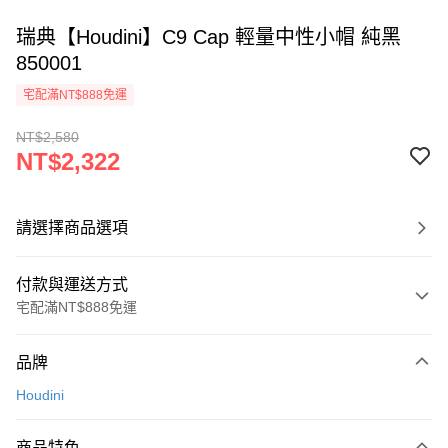
瑞典【Houdini】C9 Cap 輕量中性小帽 純黑
850001
宅配滿NT$888免運
NT$2,580
NT$2,322
請選擇商品選項
付款與運送方式
宅配滿NT$888免運
付款方式
品牌
信用卡一次付款
Houdini
信用卡分期付款
3 期 0 利率 每期
NT$774
21家銀行
商品特色