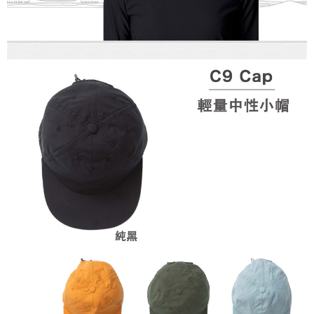
ATM／網路銀行／等多元方式進行付款，方視為交易完成。
※ 請注意：結帳手續完成當下不需立刻繳費，但若您需要取消訂單，請聯絡
購買商品的店家。未經商家同意取消之訂單仍視為有效，需透過AFTEE先享
後付繳納相關費用。
※ 交易是否成功請以「AFTEE先享後付 」之結帳頁面顯示為準，若有關於
是否繳費成功／繳費後需取消欲退款等相關疑問，請聯繫「AFTEE先享後付
客戶支援中心」
https://netprotections.freshdesk.com/support/home
【注意事項】
１．透過由恩沛科技股份有限公司提供之「AFTEE先享後付」服務完成之交
易，需依本服務之必要範圍內提供個人資料，並將交易相關給付款項請求債
權轉讓予恩沛科技股份有限公司。
２．關於個人資料處理事宜，請瀏覽以下網址：
https://aftee.tw/terms/#terms3
３．未成年的使用者請事先徵得法定代理人或監護人之同意方可使用
「AFTEE先享後付」，若未經同意申辦者引起之損失，本公司不負相關責
任。
４．使用「AFTEE先享後付」時，將依據個別帳號之用戶狀況，依本公司即
時審查核予不同之上限額度；若仍有額度不足之情形，本公司將視審查結果
請求用戶進行身份認證。
５．嚴禁一人註冊多個帳號或使用他人資訊註冊。若發現惡意使用之情形，
恩沛科技股份有限公司將有權停止該用戶之使用額度並採取法律行動。