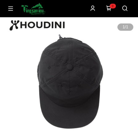
0
1
/
1