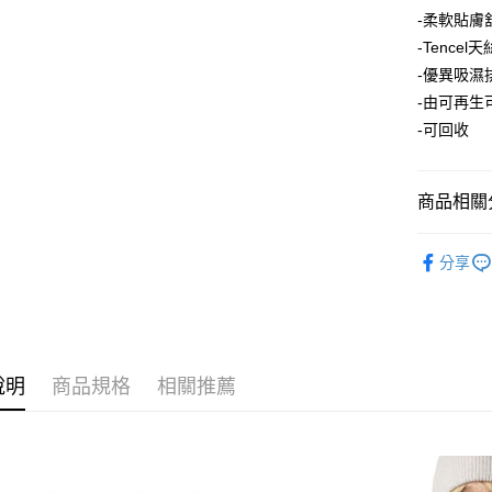
聯邦商
悠遊付
上海商
匯豐（
-柔軟貼膚
臺灣中
元大商
兆豐國
聯邦商
匯豐（
AFTEE先
-Tence
玉山商
台中商
元大商
聯邦商
台新國
相關說明
-優異吸濕
華泰商
玉山商
元大商
【關於「A
台灣樂
遠東國
-由可再生
台新國
玉山商
AFTEE
永豐商
台灣樂
-可回收
便利好安
台新國
運送方式
星展（
１．簡單
台灣樂
中國信
２．便利
宅配
３．安心
商品相關分
每筆NT$1
【「AFT
►【瑞典】H
１．於結帳
分享
付」結帳
２．訂單
３．收到繳
／ATM／
※ 請注意
絡購買商品
說明
商品規格
相關推薦
先享後付
※ 交易是
是否繳費成
付客戶支
【注意事