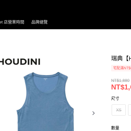
let 店營業時間
品牌總覽
瑞典【Ho
宅配滿NT$
NT$1,880
NT$1,
尺寸
XS
數量