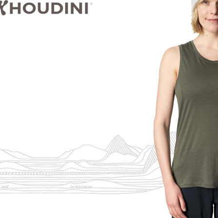
１．透過由
交易，需
求債權轉
２．關於
https://aft
３．未成
「AFTE
任。
４．使用「
即時審查
結果請求
５．嚴禁
形，恩沛
動。