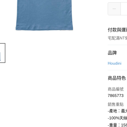
付款與運
宅配滿NT$
付款方式
品牌
信用卡一
Houdini
信用卡分
商品特色
3 期 
商品編號
6 期 
合作金
7865773
華南商
12 期
合作金
上海商
銷售重點
華南商
24 期
合作金
國泰世
-產地：義
上海商
華南商
臺灣中
合作金
Apple Pay
-100%天
國泰世
上海商
匯豐（
華南商
臺灣中
-重量：158
國泰世