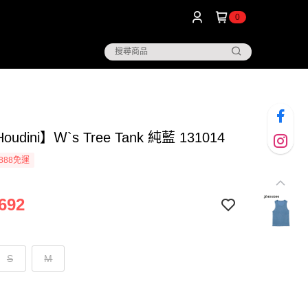
0
udini】Ｗ`s Tree Tank 純藍 131014
888免運
692
S
M