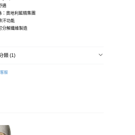
業銀行
遠東國際商業銀行
業儲蓄銀行
台北富邦商業銀行
台灣）商業銀行
華泰商業銀行
舒適
小企業銀行
台中商業銀行
業銀行
永豐商業銀行
際商業銀行
臺灣中小企業銀行
業銀行
遠東國際商業銀行
台灣）商業銀行
華泰商業銀行
享後付
l天絲：奧地利藍精集團
業銀行
星展（台灣）商業銀行
業銀行
匯豐（台灣）商業銀行
業銀行
永豐商業銀行
業銀行
遠東國際商業銀行
際商業銀行
中國信託商業銀行
排汗功能
業銀行
聯邦商業銀行
業銀行
星展（台灣）商業銀行
業銀行
永豐商業銀行
FTEE先享後付」】
天信用卡公司
際商業銀行
元大商業銀行
可分解纖維製造
際商業銀行
中國信託商業銀行
業銀行
星展（台灣）商業銀行
先享後付是「在收到商品之後才付款」的支付方式。 讓您購物簡單
業銀行
玉山商業銀行
天信用卡公司
心！
際商業銀行
中國信託商業銀行
台灣）商業銀行
台新國際商業銀行
：不需註冊會員、不需綁卡、不需儲值。
天信用卡公司
託商業銀行
台灣樂天信用卡公司
：只要手機號碼，簡訊認證，即可結帳。
：先確認商品／服務後，再付款。
類 (1)
20，滿NT$888(含以上)免運費
EE先享後付」結帳流程】
oudini
女｜服飾
方式選擇「AFTEE先享後付」後，將跳轉至「AFTEE先享後
客服
頁面，進行簡訊認證並確認金額後，即可完成結帳。
成立數日內，您將收到繳費通知簡訊。
費通知簡訊後14天內，點擊此簡訊中的連結，可透過四大超商
網路銀行／等多元方式進行付款，方視為交易完成。
：結帳手續完成當下不需立刻繳費，但若您需要取消訂單，請聯
的店家。未經商家同意取消之訂單仍視為有效，需透過AFTEE
繳納相關費用。
否成功請以「AFTEE先享後付 」之結帳頁面顯示為準，若有關於
功／繳費後需取消欲退款等相關疑問，請聯繫「AFTEE先享後
援中心」
https://netprotections.freshdesk.com/support/home
項】