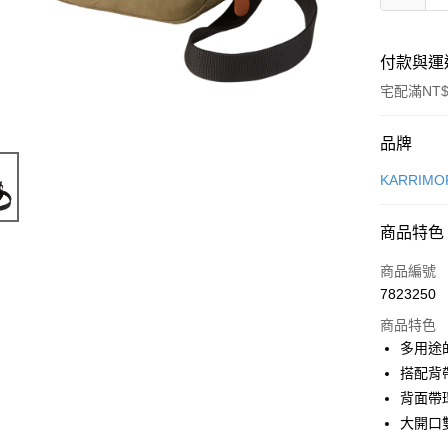
付款與運
宅配滿NT$
付款方式
品牌
信用卡一
KARRIMO
信用卡分
商品特色
3 期 
商品編號
6 期 
合作金
7823250
華南商
12 期
合作金
上海商
商品特色
華南商
24 期
合作金
國泰世
多用途
上海商
華南商
臺灣中
合作金
Apple Pay
搭配背
國泰世
上海商
匯豐（
華南商
臺灣中
背面帶
國泰世
聯邦商
悠遊付
上海商
匯豐（
大開口
臺灣中
元大商
兆豐國
聯邦商
匯豐（
AFTEE先