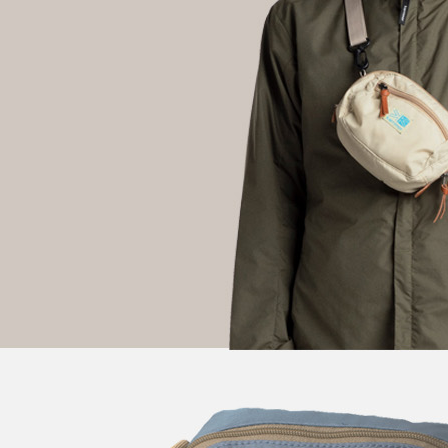
求債權轉
２．關於
https://aft
３．未成
「AFTE
任。
４．使用「
即時審查
結果請求
５．嚴禁
形，恩沛
動。