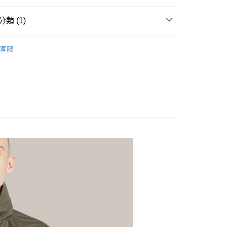
業銀行
星展（台灣）商業銀行
業銀行
匯豐（台灣）商業銀行
業銀行
永豐商業銀行
業銀行
遠東國際商業銀行
際商業銀行
中國信託商業銀行
業銀行
聯邦商業銀行
業銀行
星展（台灣）商業銀行
業銀行
永豐商業銀行
類 (1)
FTEE先享後付」】
天信用卡公司
際商業銀行
元大商業銀行
際商業銀行
中國信託商業銀行
業銀行
星展（台灣）商業銀行
先享後付是「在收到商品之後才付款」的支付方式。 讓您購物簡單
業銀行
玉山商業銀行
天信用卡公司
rrimor
心！
隨身小包｜配件
際商業銀行
中國信託商業銀行
台灣）商業銀行
台新國際商業銀行
客服
：不需註冊會員、不需綁卡、不需儲值。
天信用卡公司
託商業銀行
台灣樂天信用卡公司
：只要手機號碼，簡訊認證，即可結帳。
：先確認商品／服務後，再付款。
20，滿NT$888(含以上)免運費
EE先享後付」結帳流程】
方式選擇「AFTEE先享後付」後，將跳轉至「AFTEE先享後
頁面，進行簡訊認證並確認金額後，即可完成結帳。
成立數日內，您將收到繳費通知簡訊。
費通知簡訊後14天內，點擊此簡訊中的連結，可透過四大超商
網路銀行／等多元方式進行付款，方視為交易完成。
：結帳手續完成當下不需立刻繳費，但若您需要取消訂單，請聯
的店家。未經商家同意取消之訂單仍視為有效，需透過AFTEE
繳納相關費用。
否成功請以「AFTEE先享後付 」之結帳頁面顯示為準，若有關於
功／繳費後需取消欲退款等相關疑問，請聯繫「AFTEE先享後
援中心」
https://netprotections.freshdesk.com/support/home
項】
恩沛科技股份有限公司提供之「AFTEE先享後付」服務完成之
依本服務之必要範圍內提供個人資料，並將交易相關給付款項請