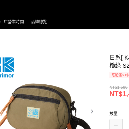
let 店營業時間
品牌總覽
日系[ K
欖綠 S2
宅配滿NT$
NT$1,580
NT$1,
數量