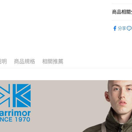
玉山商
台中商
元大商
聯邦商
台新國
相關說明
華泰商
玉山商
元大商
商品相關分
【關於「A
台灣樂
遠東國
台新國
玉山商
AFTEE
永豐商
台灣樂
►【英國】ka
便利好安
台新國
運送方式
星展（
分享
１．簡單
台灣樂
中國信
２．便利
宅配
３．安心
每筆NT$1
【「AFT
１．於結帳
付」結帳
說明
商品規格
相關推薦
２．訂單
３．收到繳
／ATM／
※ 請注意
絡購買商品
先享後付
※ 交易是
是否繳費成
付客戶支
【注意事
１．透過由
交易，需