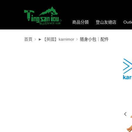
商品分類
登山友總店
Out
首頁
►【英國】karrimor
隨身小包｜配件