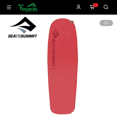
0
1
/
1