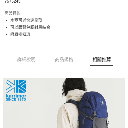
7575243
上海商業儲蓄銀行
台北富邦商業銀行
華南商業銀行
彰化商業銀行
24 期 0 利率 每期
NT$41
20家銀行
合作金庫商業銀行
第一商業銀行
國泰世華商業銀行
兆豐國際商業銀行
上海商業儲蓄銀行
台北富邦商業銀行
商品特色
華南商業銀行
彰化商業銀行
臺灣中小企業銀行
台中商業銀行
合作金庫商業銀行
第一商業銀行
Apple Pay
國泰世華商業銀行
兆豐國際商業銀行
水壺可以快速拿取
上海商業儲蓄銀行
台北富邦商業銀行
匯豐（台灣）商業銀行
華泰商業銀行
華南商業銀行
彰化商業銀行
臺灣中小企業銀行
台中商業銀行
國泰世華商業銀行
兆豐國際商業銀行
可以跟背包腰封最結合
聯邦商業銀行
遠東國際商業銀行
悠遊付
上海商業儲蓄銀行
台北富邦商業銀行
匯豐（台灣）商業銀行
華泰商業銀行
臺灣中小企業銀行
台中商業銀行
元大商業銀行
永豐商業銀行
附肩掛扣環
兆豐國際商業銀行
臺灣中小企業銀行
聯邦商業銀行
遠東國際商業銀行
匯豐（台灣）商業銀行
華泰商業銀行
AFTEE先享後付
玉山商業銀行
星展（台灣）商業銀行
台中商業銀行
匯豐（台灣）商業銀行
元大商業銀行
永豐商業銀行
聯邦商業銀行
遠東國際商業銀行
台新國際商業銀行
中國信託商業銀行
相關說明
華泰商業銀行
聯邦商業銀行
玉山商業銀行
星展（台灣）商業銀行
元大商業銀行
永豐商業銀行
台灣樂天信用卡公司
遠東國際商業銀行
元大商業銀行
【關於「AFTEE先享後付」】
台新國際商業銀行
中國信託商業銀行
玉山商業銀行
星展（台灣）商業銀行
AFTEE先享後付是「在收到商品之後才付款」的支付方式。 讓您購物簡單
永豐商業銀行
玉山商業銀行
詳細說明
商品規格
相關推薦
台灣樂天信用卡公司
運送方式
台新國際商業銀行
中國信託商業銀行
便利好安心！
星展（台灣）商業銀行
台新國際商業銀行
１．簡單：不需註冊會員、不需綁卡、不需儲值。
台灣樂天信用卡公司
宅配
中國信託商業銀行
台灣樂天信用卡公司
２．便利：只要手機號碼，簡訊認證，即可結帳。
每筆NT$120，滿NT$888(含以上)免運費
３．安心：先確認商品／服務後，再付款。
【「AFTEE先享後付」結帳流程】
１．於結帳方式選擇「AFTEE先享後付」後，將跳轉至「AFTEE先享後付」
結帳頁面，進行簡訊認證並確認金額後，即可完成結帳。
２．訂單成立數日內，您將收到繳費通知簡訊。
３．收到繳費通知簡訊後14天內，點擊此簡訊中的連結，可透過四大超商／
ATM／網路銀行／等多元方式進行付款，方視為交易完成。
※ 請注意：結帳手續完成當下不需立刻繳費，但若您需要取消訂單，請聯絡
購買商品的店家。未經商家同意取消之訂單仍視為有效，需透過AFTEE先享