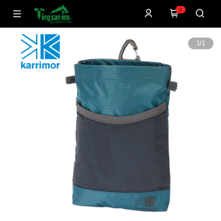
0
1
/
1