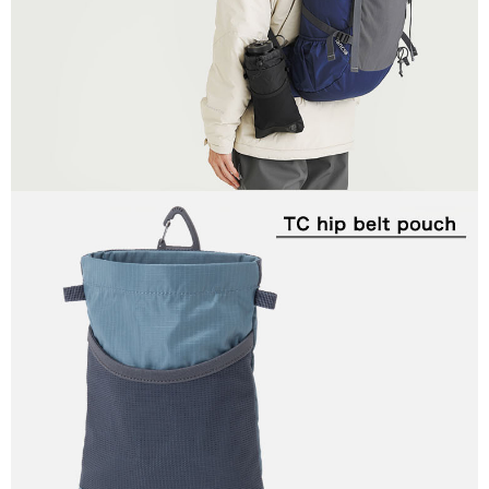
後付繳納相關費用。
※ 交易是否成功請以「AFTEE先享後付 」之結帳頁面顯示為準，若有關於
是否繳費成功／繳費後需取消欲退款等相關疑問，請聯繫「AFTEE先享後付
客戶支援中心」
https://netprotections.freshdesk.com/support/home
【注意事項】
１．透過由恩沛科技股份有限公司提供之「AFTEE先享後付」服務完成之交
易，需依本服務之必要範圍內提供個人資料，並將交易相關給付款項請求債
權轉讓予恩沛科技股份有限公司。
２．關於個人資料處理事宜，請瀏覽以下網址：
https://aftee.tw/terms/#terms3
３．未成年的使用者請事先徵得法定代理人或監護人之同意方可使用
「AFTEE先享後付」，若未經同意申辦者引起之損失，本公司不負相關責
任。
４．使用「AFTEE先享後付」時，將依據個別帳號之用戶狀況，依本公司即
時審查核予不同之上限額度；若仍有額度不足之情形，本公司將視審查結果
請求用戶進行身份認證。
５．嚴禁一人註冊多個帳號或使用他人資訊註冊。若發現惡意使用之情形，
恩沛科技股份有限公司將有權停止該用戶之使用額度並採取法律行動。