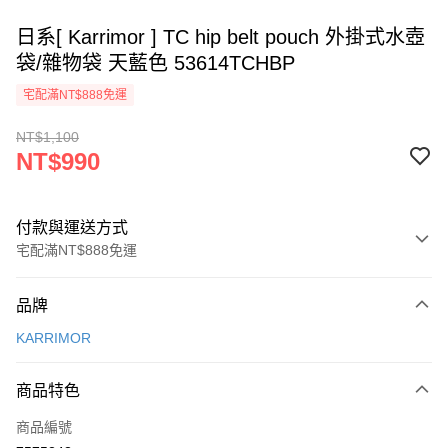
日系[ Karrimor ] TC hip belt pouch 外掛式水壺
袋/雜物袋 天藍色 53614TCHBP
宅配滿NT$888免運
NT$1,100
NT$990
付款與運送方式
宅配滿NT$888免運
付款方式
品牌
信用卡一次付款
KARRIMOR
信用卡分期付款
3 期 0 利率 每期
NT$330
21家銀行
商品特色
6 期 0 利率 每期
NT$165
21家銀行
合作金庫商業銀行
第一商業銀行
商品編號
華南商業銀行
彰化商業銀行
12 期 0 利率 每期
NT$82
21家銀行
合作金庫商業銀行
第一商業銀行