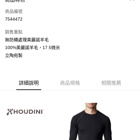
悠遊付
商品編號
AFTEE先享後付
7544472
相關說明
【關於「AFTEE先享後付」】
銷售重點
AFTEE先享後付是「在收到商品之後才付款」的支付方式。 讓您購物簡單
運送方式
便利好安心！
無防蠅處理美麗諾羊毛
１．簡單：不需註冊會員、不需綁卡、不需儲值。
宅配
100%美麗諾羊毛，17.5微米
２．便利：只要手機號碼，簡訊認證，即可結帳。
每筆NT$120，滿NT$888(含以上)免運費
３．安心：先確認商品／服務後，再付款。
立陶宛製
【「AFTEE先享後付」結帳流程】
１．於結帳方式選擇「AFTEE先享後付」後，將跳轉至「AFTEE先享後付」
結帳頁面，進行簡訊認證並確認金額後，即可完成結帳。
２．訂單成立數日內，您將收到繳費通知簡訊。
詳細說明
商品規格
相關推薦
３．收到繳費通知簡訊後14天內，點擊此簡訊中的連結，可透過四大超商／
ATM／網路銀行／等多元方式進行付款，方視為交易完成。
※ 請注意：結帳手續完成當下不需立刻繳費，但若您需要取消訂單，請聯絡
購買商品的店家。未經商家同意取消之訂單仍視為有效，需透過AFTEE先享
後付繳納相關費用。
※ 交易是否成功請以「AFTEE先享後付 」之結帳頁面顯示為準，若有關於
是否繳費成功／繳費後需取消欲退款等相關疑問，請聯繫「AFTEE先享後付
客戶支援中心」
https://netprotections.freshdesk.com/support/home
【注意事項】