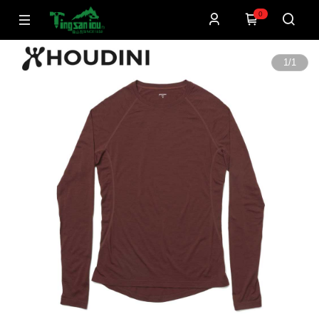
0
1
/
1