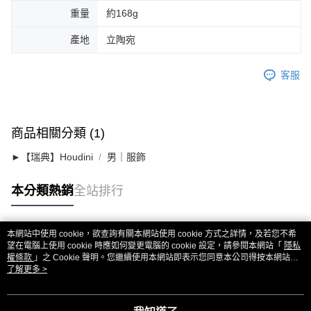
重量
約168g
產地
立陶宛
客服
商品相關分類 (1)
►【瑞典】Houdini
男｜服飾
本分類熱銷
全站排行
本網站中使用 cookie，欲查詢有關本網站使用 cookie 方式之詳情，及若您不希
熱門標籤
望在電腦上使用 cookie 時應如何變更電腦的 cookie 設定，請參閱本網站「
隱私
權條款
」之 Cookie 聲明。您繼續使用本網站即表示您同意本公司得按本網站使
用條款之 Cookie 聲明使用 cookie。
了解更多 >