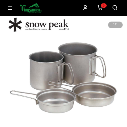
0
1
/
1