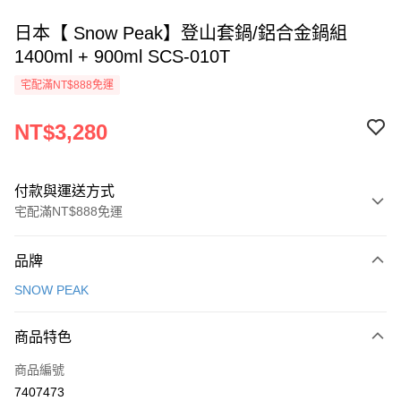
日本【 Snow Peak】登山套鍋/鋁合金鍋組
1400ml + 900ml SCS-010T
宅配滿NT$888免運
NT$3,280
付款與運送方式
宅配滿NT$888免運
付款方式
品牌
信用卡一次付款
SNOW PEAK
信用卡分期付款
3 期 0 利率 每期
NT$1,093
21家銀行
商品特色
6 期 0 利率 每期
NT$546
21家銀行
合作金庫商業銀行
第一商業銀行
商品編號
華南商業銀行
彰化商業銀行
12 期 0 利率 每期
NT$273
21家銀行
合作金庫商業銀行
第一商業銀行
7407473
上海商業儲蓄銀行
台北富邦商業銀行