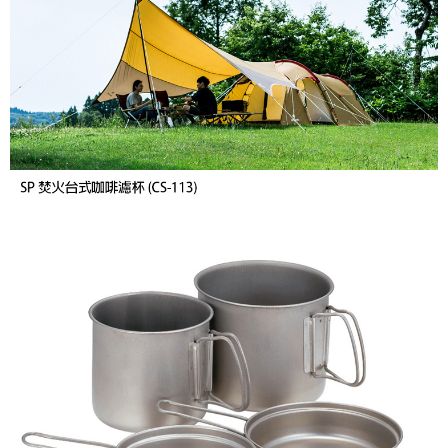
※ 交易是否成功請以「AFTEE先享後付 」之結帳頁面顯示為準，若有關於
是否繳費成功／繳費後需取消欲退款等相關疑問，請聯繫「AFTEE先享後付
客戶支援中心」
https://netprotections.freshdesk.com/support/home
【注意事項】
１．透過由恩沛科技股份有限公司提供之「AFTEE先享後付」服務完成之交
易，需依本服務之必要範圍內提供個人資料，並將交易相關給付款項請求債
權轉讓予恩沛科技股份有限公司。
２．關於個人資料處理事宜，請瀏覽以下網址：
https://aftee.tw/terms/#terms3
３．未成年的使用者請事先徵得法定代理人或監護人之同意方可使用
「AFTEE先享後付」，若未經同意申辦者引起之損失，本公司不負相關責
任。
４．使用「AFTEE先享後付」時，將依據個別帳號之用戶狀況，依本公司即
時審查核予不同之上限額度；若仍有額度不足之情形，本公司將視審查結果
請求用戶進行身份認證。
５．嚴禁一人註冊多個帳號或使用他人資訊註冊。若發現惡意使用之情形，
恩沛科技股份有限公司將有權停止該用戶之使用額度並採取法律行動。