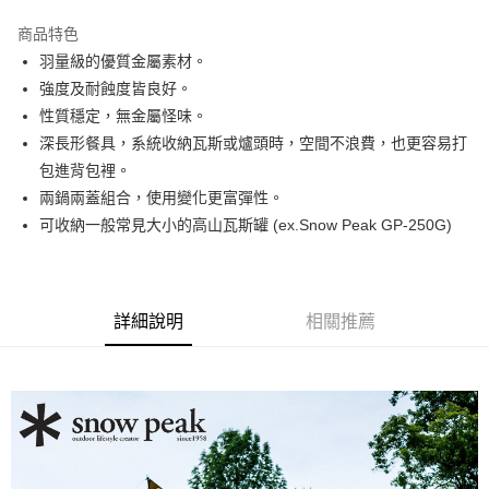
華南商業銀行
彰化商業銀行
24 期 0 利率 每期
NT$136
20家銀行
合作金庫商業銀行
第一商業銀行
國泰世華商業銀行
兆豐國際商業銀行
上海商業儲蓄銀行
台北富邦商業銀行
商品特色
華南商業銀行
彰化商業銀行
臺灣中小企業銀行
台中商業銀行
合作金庫商業銀行
第一商業銀行
Apple Pay
國泰世華商業銀行
兆豐國際商業銀行
羽量級的優質金屬素材。
上海商業儲蓄銀行
台北富邦商業銀行
匯豐（台灣）商業銀行
華泰商業銀行
華南商業銀行
彰化商業銀行
臺灣中小企業銀行
台中商業銀行
國泰世華商業銀行
兆豐國際商業銀行
強度及耐蝕度皆良好。
聯邦商業銀行
遠東國際商業銀行
悠遊付
上海商業儲蓄銀行
台北富邦商業銀行
匯豐（台灣）商業銀行
華泰商業銀行
臺灣中小企業銀行
台中商業銀行
元大商業銀行
永豐商業銀行
性質穩定，無金屬怪味。
兆豐國際商業銀行
臺灣中小企業銀行
聯邦商業銀行
遠東國際商業銀行
匯豐（台灣）商業銀行
華泰商業銀行
AFTEE先享後付
玉山商業銀行
星展（台灣）商業銀行
台中商業銀行
匯豐（台灣）商業銀行
深長形餐具，系統收納瓦斯或爐頭時，空間不浪費，也更容易打
元大商業銀行
永豐商業銀行
聯邦商業銀行
遠東國際商業銀行
台新國際商業銀行
中國信託商業銀行
相關說明
華泰商業銀行
聯邦商業銀行
玉山商業銀行
星展（台灣）商業銀行
包進背包裡。
元大商業銀行
永豐商業銀行
台灣樂天信用卡公司
遠東國際商業銀行
元大商業銀行
【關於「AFTEE先享後付」】
台新國際商業銀行
中國信託商業銀行
兩鍋兩蓋組合，使用變化更富彈性。
玉山商業銀行
星展（台灣）商業銀行
AFTEE先享後付是「在收到商品之後才付款」的支付方式。 讓您購物簡單
永豐商業銀行
玉山商業銀行
台灣樂天信用卡公司
運送方式
台新國際商業銀行
中國信託商業銀行
可收納一般常見大小的高山瓦斯罐 (ex.Snow Peak GP-250G)
便利好安心！
星展（台灣）商業銀行
台新國際商業銀行
１．簡單：不需註冊會員、不需綁卡、不需儲值。
台灣樂天信用卡公司
宅配
中國信託商業銀行
台灣樂天信用卡公司
２．便利：只要手機號碼，簡訊認證，即可結帳。
每筆NT$120，滿NT$888(含以上)免運費
３．安心：先確認商品／服務後，再付款。
詳細說明
相關推薦
【「AFTEE先享後付」結帳流程】
１．於結帳方式選擇「AFTEE先享後付」後，將跳轉至「AFTEE先享後付」
結帳頁面，進行簡訊認證並確認金額後，即可完成結帳。
２．訂單成立數日內，您將收到繳費通知簡訊。
３．收到繳費通知簡訊後14天內，點擊此簡訊中的連結，可透過四大超商／
ATM／網路銀行／等多元方式進行付款，方視為交易完成。
※ 請注意：結帳手續完成當下不需立刻繳費，但若您需要取消訂單，請聯絡
購買商品的店家。未經商家同意取消之訂單仍視為有效，需透過AFTEE先享
後付繳納相關費用。