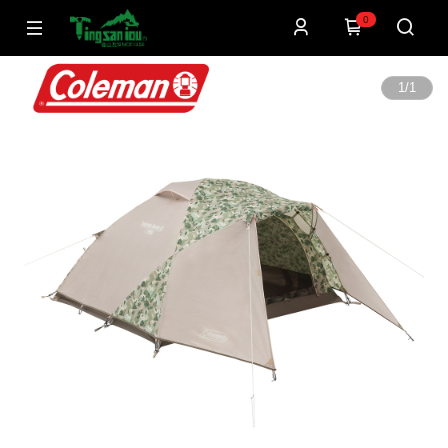
0
1
/
1