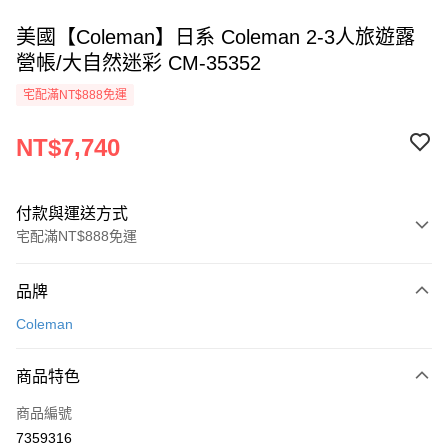
美國【Coleman】日系 Coleman 2-3人旅遊露
營帳/大自然迷彩 CM-35352
宅配滿NT$888免運
NT$7,740
付款與運送方式
宅配滿NT$888免運
付款方式
品牌
信用卡一次付款
Coleman
信用卡分期付款
3 期 0 利率 每期
NT$2,580
21家銀行
商品特色
6 期 0 利率 每期
NT$1,290
21家銀行
合作金庫商業銀行
第一商業銀行
商品編號
華南商業銀行
彰化商業銀行
12 期 0 利率 每期
NT$645
21家銀行
合作金庫商業銀行
第一商業銀行
7359316
上海商業儲蓄銀行
台北富邦商業銀行