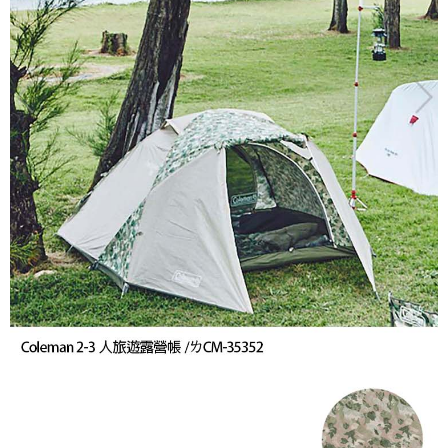
※ 交易是否成功請以「AFTEE先享後付 」之結帳頁面顯示為準，若有關於
是否繳費成功／繳費後需取消欲退款等相關疑問，請聯繫「AFTEE先享後付
客戶支援中心」
https://netprotections.freshdesk.com/support/home
【注意事項】
１．透過由恩沛科技股份有限公司提供之「AFTEE先享後付」服務完成之交
易，需依本服務之必要範圍內提供個人資料，並將交易相關給付款項請求債
權轉讓予恩沛科技股份有限公司。
２．關於個人資料處理事宜，請瀏覽以下網址：
https://aftee.tw/terms/#terms3
３．未成年的使用者請事先徵得法定代理人或監護人之同意方可使用
「AFTEE先享後付」，若未經同意申辦者引起之損失，本公司不負相關責
任。
４．使用「AFTEE先享後付」時，將依據個別帳號之用戶狀況，依本公司即
時審查核予不同之上限額度；若仍有額度不足之情形，本公司將視審查結果
請求用戶進行身份認證。
５．嚴禁一人註冊多個帳號或使用他人資訊註冊。若發現惡意使用之情形，
恩沛科技股份有限公司將有權停止該用戶之使用額度並採取法律行動。