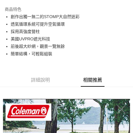
華南商業銀行
彰化商業銀行
24 期 0 利率 每期
NT$322
20家銀行
合作金庫商業銀行
第一商業銀行
國泰世華商業銀行
兆豐國際商業銀行
上海商業儲蓄銀行
台北富邦商業銀行
商品特色
華南商業銀行
彰化商業銀行
臺灣中小企業銀行
台中商業銀行
合作金庫商業銀行
第一商業銀行
Apple Pay
國泰世華商業銀行
兆豐國際商業銀行
創作出獨一無二的STOMP大自然迷彩
上海商業儲蓄銀行
台北富邦商業銀行
匯豐（台灣）商業銀行
華泰商業銀行
華南商業銀行
彰化商業銀行
臺灣中小企業銀行
台中商業銀行
國泰世華商業銀行
兆豐國際商業銀行
透氣循環系統可提升空氣循環
聯邦商業銀行
遠東國際商業銀行
悠遊付
上海商業儲蓄銀行
台北富邦商業銀行
匯豐（台灣）商業銀行
華泰商業銀行
臺灣中小企業銀行
台中商業銀行
元大商業銀行
永豐商業銀行
採用高強度營柱
兆豐國際商業銀行
臺灣中小企業銀行
聯邦商業銀行
遠東國際商業銀行
匯豐（台灣）商業銀行
華泰商業銀行
AFTEE先享後付
玉山商業銀行
星展（台灣）商業銀行
台中商業銀行
匯豐（台灣）商業銀行
美國UVPRO遮光科技
元大商業銀行
永豐商業銀行
聯邦商業銀行
遠東國際商業銀行
台新國際商業銀行
中國信託商業銀行
相關說明
華泰商業銀行
聯邦商業銀行
玉山商業銀行
星展（台灣）商業銀行
前後超大紗網，觀景一覽無餘
元大商業銀行
永豐商業銀行
台灣樂天信用卡公司
遠東國際商業銀行
元大商業銀行
【關於「AFTEE先享後付」】
台新國際商業銀行
中國信託商業銀行
簡單結構，可輕鬆組裝
玉山商業銀行
星展（台灣）商業銀行
AFTEE先享後付是「在收到商品之後才付款」的支付方式。 讓您購物簡單
永豐商業銀行
玉山商業銀行
台灣樂天信用卡公司
運送方式
台新國際商業銀行
中國信託商業銀行
便利好安心！
星展（台灣）商業銀行
台新國際商業銀行
１．簡單：不需註冊會員、不需綁卡、不需儲值。
台灣樂天信用卡公司
宅配
中國信託商業銀行
台灣樂天信用卡公司
２．便利：只要手機號碼，簡訊認證，即可結帳。
每筆NT$120，滿NT$888(含以上)免運費
３．安心：先確認商品／服務後，再付款。
詳細說明
相關推薦
【「AFTEE先享後付」結帳流程】
１．於結帳方式選擇「AFTEE先享後付」後，將跳轉至「AFTEE先享後付」
結帳頁面，進行簡訊認證並確認金額後，即可完成結帳。
２．訂單成立數日內，您將收到繳費通知簡訊。
３．收到繳費通知簡訊後14天內，點擊此簡訊中的連結，可透過四大超商／
ATM／網路銀行／等多元方式進行付款，方視為交易完成。
※ 請注意：結帳手續完成當下不需立刻繳費，但若您需要取消訂單，請聯絡
購買商品的店家。未經商家同意取消之訂單仍視為有效，需透過AFTEE先享
後付繳納相關費用。