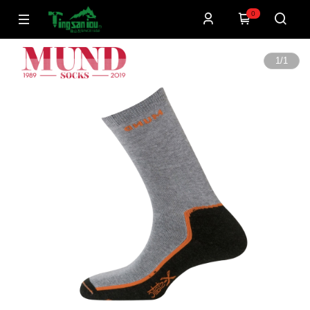
0
1
/
1