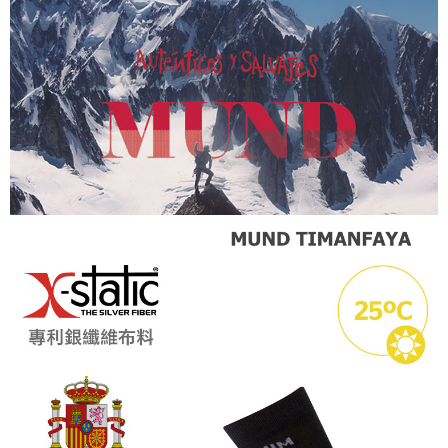
ATM／網路銀行／等多元方式進行付款，方視為交易完成。
※ 請注意：結帳手續完成當下不需立刻繳費，但若您需要取消訂單，請聯絡
購買商品的店家。未經商家同意取消之訂單仍視為有效，需透過AFTEE先享
後付繳納相關費用。
※ 交易是否成功請以「AFTEE先享後付 」之結帳頁面顯示為準，若有關於
是否繳費成功／繳費後需取消欲退款等相關疑問，請聯繫「AFTEE先享後付
客戶支援中心」
https://netprotections.freshdesk.com/support/home
【注意事項】
１．透過由恩沛科技股份有限公司提供之「AFTEE先享後付」服務完成之交
易，需依本服務之必要範圍內提供個人資料，並將交易相關給付款項請求債
權轉讓予恩沛科技股份有限公司。
２．關於個人資料處理事宜，請瀏覽以下網址：
https://aftee.tw/terms/#terms3
３．未成年的使用者請事先徵得法定代理人或監護人之同意方可使用
「AFTEE先享後付」，若未經同意申辦者引起之損失，本公司不負相關責
任。
４．使用「AFTEE先享後付」時，將依據個別帳號之用戶狀況，依本公司即
時審查核予不同之上限額度；若仍有額度不足之情形，本公司將視審查結果
請求用戶進行身份認證。
５．嚴禁一人註冊多個帳號或使用他人資訊註冊。若發現惡意使用之情形，
恩沛科技股份有限公司將有權停止該用戶之使用額度並採取法律行動。