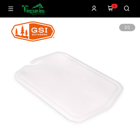
0
1
/
1