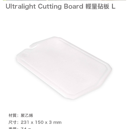
後付繳納相關費用。
※ 交易是否成功請以「AFTEE先享後付 」之結帳頁面顯示為準，若有關於
是否繳費成功／繳費後需取消欲退款等相關疑問，請聯繫「AFTEE先享後付
客戶支援中心」
https://netprotections.freshdesk.com/support/home
【注意事項】
１．透過由恩沛科技股份有限公司提供之「AFTEE先享後付」服務完成之交
易，需依本服務之必要範圍內提供個人資料，並將交易相關給付款項請求債
權轉讓予恩沛科技股份有限公司。
２．關於個人資料處理事宜，請瀏覽以下網址：
https://aftee.tw/terms/#terms3
３．未成年的使用者請事先徵得法定代理人或監護人之同意方可使用
「AFTEE先享後付」，若未經同意申辦者引起之損失，本公司不負相關責
任。
４．使用「AFTEE先享後付」時，將依據個別帳號之用戶狀況，依本公司即
時審查核予不同之上限額度；若仍有額度不足之情形，本公司將視審查結果
請求用戶進行身份認證。
５．嚴禁一人註冊多個帳號或使用他人資訊註冊。若發現惡意使用之情形，
恩沛科技股份有限公司將有權停止該用戶之使用額度並採取法律行動。