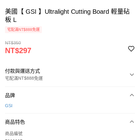
美國【 GSI 】Ultralight Cutting Board 輕量砧
板 L
宅配滿NT$888免運
NT$350
NT$297
付款與運送方式
宅配滿NT$888免運
付款方式
品牌
信用卡一次付款
GSI
信用卡分期付款
3 期 0 利率 每期
NT$99
21家銀行
商品特色
6 期 0 利率 每期
NT$49
21家銀行
合作金庫商業銀行
第一商業銀行
商品編號
華南商業銀行
彰化商業銀行
12 期 0 利率 每期
NT$24
21家銀行
合作金庫商業銀行
第一商業銀行