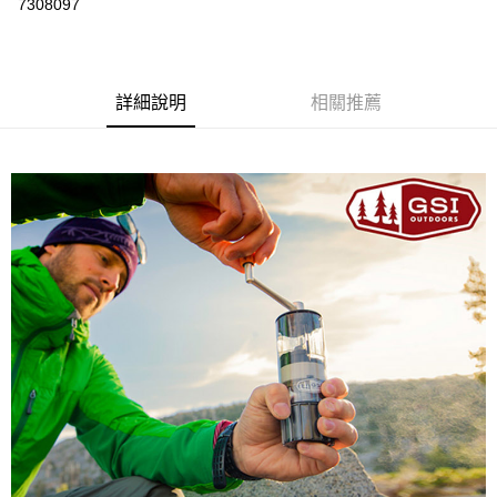
7308097
上海商業儲蓄銀行
台北富邦商業銀行
華南商業銀行
彰化商業銀行
24 期 0 利率 每期
NT$12
20家銀行
合作金庫商業銀行
第一商業銀行
國泰世華商業銀行
兆豐國際商業銀行
上海商業儲蓄銀行
台北富邦商業銀行
華南商業銀行
彰化商業銀行
臺灣中小企業銀行
台中商業銀行
合作金庫商業銀行
第一商業銀行
Apple Pay
國泰世華商業銀行
兆豐國際商業銀行
上海商業儲蓄銀行
台北富邦商業銀行
匯豐（台灣）商業銀行
華泰商業銀行
華南商業銀行
彰化商業銀行
臺灣中小企業銀行
台中商業銀行
國泰世華商業銀行
詳細說明
兆豐國際商業銀行
相關推薦
聯邦商業銀行
遠東國際商業銀行
悠遊付
上海商業儲蓄銀行
台北富邦商業銀行
匯豐（台灣）商業銀行
華泰商業銀行
臺灣中小企業銀行
台中商業銀行
元大商業銀行
永豐商業銀行
兆豐國際商業銀行
臺灣中小企業銀行
聯邦商業銀行
遠東國際商業銀行
匯豐（台灣）商業銀行
華泰商業銀行
AFTEE先享後付
玉山商業銀行
星展（台灣）商業銀行
台中商業銀行
匯豐（台灣）商業銀行
元大商業銀行
永豐商業銀行
聯邦商業銀行
遠東國際商業銀行
台新國際商業銀行
中國信託商業銀行
相關說明
華泰商業銀行
聯邦商業銀行
玉山商業銀行
星展（台灣）商業銀行
元大商業銀行
永豐商業銀行
台灣樂天信用卡公司
遠東國際商業銀行
元大商業銀行
【關於「AFTEE先享後付」】
台新國際商業銀行
中國信託商業銀行
玉山商業銀行
星展（台灣）商業銀行
AFTEE先享後付是「在收到商品之後才付款」的支付方式。 讓您購物簡單
永豐商業銀行
玉山商業銀行
台灣樂天信用卡公司
運送方式
台新國際商業銀行
中國信託商業銀行
便利好安心！
星展（台灣）商業銀行
台新國際商業銀行
１．簡單：不需註冊會員、不需綁卡、不需儲值。
台灣樂天信用卡公司
宅配
中國信託商業銀行
台灣樂天信用卡公司
２．便利：只要手機號碼，簡訊認證，即可結帳。
每筆NT$120，滿NT$888(含以上)免運費
３．安心：先確認商品／服務後，再付款。
【「AFTEE先享後付」結帳流程】
１．於結帳方式選擇「AFTEE先享後付」後，將跳轉至「AFTEE先享後付」
結帳頁面，進行簡訊認證並確認金額後，即可完成結帳。
２．訂單成立數日內，您將收到繳費通知簡訊。
３．收到繳費通知簡訊後14天內，點擊此簡訊中的連結，可透過四大超商／
ATM／網路銀行／等多元方式進行付款，方視為交易完成。
※ 請注意：結帳手續完成當下不需立刻繳費，但若您需要取消訂單，請聯絡
購買商品的店家。未經商家同意取消之訂單仍視為有效，需透過AFTEE先享