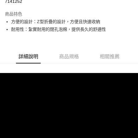
7141252
上海商業儲蓄銀行
台北富邦商業銀行
華南商業銀行
彰化商業銀行
24 期 0 利率 每期
NT$70
20家銀行
合作金庫商業銀行
第一商業銀行
國泰世華商業銀行
兆豐國際商業銀行
上海商業儲蓄銀行
台北富邦商業銀行
商品特色
華南商業銀行
彰化商業銀行
臺灣中小企業銀行
台中商業銀行
合作金庫商業銀行
第一商業銀行
Apple Pay
國泰世華商業銀行
兆豐國際商業銀行
方便的設計：Z型折疊的設計，方便且快速收納
上海商業儲蓄銀行
台北富邦商業銀行
匯豐（台灣）商業銀行
華泰商業銀行
華南商業銀行
彰化商業銀行
臺灣中小企業銀行
台中商業銀行
國泰世華商業銀行
兆豐國際商業銀行
耐用性：紮實耐用的閉孔泡棉，提供長久的舒適性
聯邦商業銀行
遠東國際商業銀行
悠遊付
上海商業儲蓄銀行
台北富邦商業銀行
匯豐（台灣）商業銀行
華泰商業銀行
臺灣中小企業銀行
台中商業銀行
元大商業銀行
永豐商業銀行
兆豐國際商業銀行
臺灣中小企業銀行
聯邦商業銀行
遠東國際商業銀行
匯豐（台灣）商業銀行
華泰商業銀行
AFTEE先享後付
玉山商業銀行
星展（台灣）商業銀行
台中商業銀行
匯豐（台灣）商業銀行
元大商業銀行
永豐商業銀行
聯邦商業銀行
遠東國際商業銀行
台新國際商業銀行
中國信託商業銀行
相關說明
華泰商業銀行
聯邦商業銀行
玉山商業銀行
星展（台灣）商業銀行
元大商業銀行
永豐商業銀行
台灣樂天信用卡公司
詳細說明
商品規格
相關推薦
遠東國際商業銀行
元大商業銀行
【關於「AFTEE先享後付」】
台新國際商業銀行
中國信託商業銀行
玉山商業銀行
星展（台灣）商業銀行
AFTEE先享後付是「在收到商品之後才付款」的支付方式。 讓您購物簡單
永豐商業銀行
玉山商業銀行
台灣樂天信用卡公司
運送方式
台新國際商業銀行
中國信託商業銀行
便利好安心！
星展（台灣）商業銀行
台新國際商業銀行
１．簡單：不需註冊會員、不需綁卡、不需儲值。
台灣樂天信用卡公司
宅配
中國信託商業銀行
台灣樂天信用卡公司
２．便利：只要手機號碼，簡訊認證，即可結帳。
每筆NT$120，滿NT$888(含以上)免運費
３．安心：先確認商品／服務後，再付款。
【「AFTEE先享後付」結帳流程】
１．於結帳方式選擇「AFTEE先享後付」後，將跳轉至「AFTEE先享後付」
結帳頁面，進行簡訊認證並確認金額後，即可完成結帳。
２．訂單成立數日內，您將收到繳費通知簡訊。
３．收到繳費通知簡訊後14天內，點擊此簡訊中的連結，可透過四大超商／
ATM／網路銀行／等多元方式進行付款，方視為交易完成。
※ 請注意：結帳手續完成當下不需立刻繳費，但若您需要取消訂單，請聯絡
購買商品的店家。未經商家同意取消之訂單仍視為有效，需透過AFTEE先享