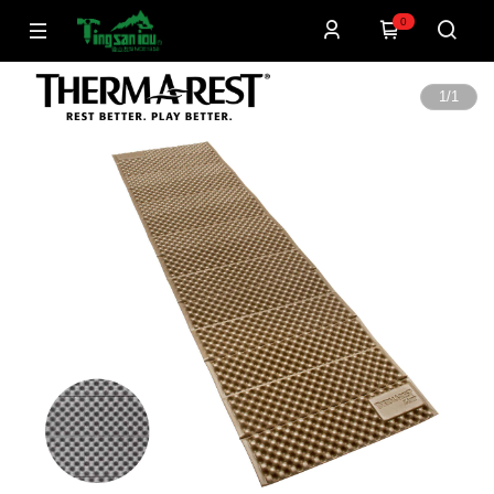
0
1
/
1