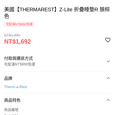
美國【THERMAREST】Z-Lite 折疊睡墊R 狼棕
色
宅配滿NT$888免運
NT$1,880
NT$1,692
付款與運送方式
宅配滿NT$888免運
付款方式
品牌
信用卡一次付款
Therm-a-Rest
信用卡分期付款
3 期 0 利率 每期
NT$564
21家銀行
商品特色
6 期 0 利率 每期
NT$282
21家銀行
合作金庫商業銀行
第一商業銀行
商品編號
華南商業銀行
彰化商業銀行
12 期 0 利率 每期
NT$141
21家銀行
合作金庫商業銀行
第一商業銀行