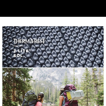
後付繳納相關費用。
※ 交易是否成功請以「AFTEE先享後付 」之結帳頁面顯示為準，若有關於
是否繳費成功／繳費後需取消欲退款等相關疑問，請聯繫「AFTEE先享後付
客戶支援中心」
https://netprotections.freshdesk.com/support/home
【注意事項】
１．透過由恩沛科技股份有限公司提供之「AFTEE先享後付」服務完成之交
易，需依本服務之必要範圍內提供個人資料，並將交易相關給付款項請求債
權轉讓予恩沛科技股份有限公司。
２．關於個人資料處理事宜，請瀏覽以下網址：
https://aftee.tw/terms/#terms3
３．未成年的使用者請事先徵得法定代理人或監護人之同意方可使用
「AFTEE先享後付」，若未經同意申辦者引起之損失，本公司不負相關責
任。
４．使用「AFTEE先享後付」時，將依據個別帳號之用戶狀況，依本公司即
時審查核予不同之上限額度；若仍有額度不足之情形，本公司將視審查結果
請求用戶進行身份認證。
５．嚴禁一人註冊多個帳號或使用他人資訊註冊。若發現惡意使用之情形，
恩沛科技股份有限公司將有權停止該用戶之使用額度並採取法律行動。