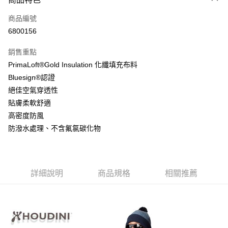
6 期 0 利率 每期
NT$1,425
21家銀行
合作金庫商業銀行
第一商業銀行
商品編號
華南商業銀行
彰化商業銀行
12 期 0 利率 每期
NT$712
21家銀行
合作金庫商業銀行
第一商業銀行
6800156
上海商業儲蓄銀行
台北富邦商業銀行
華南商業銀行
彰化商業銀行
24 期 0 利率 每期
NT$356
20家銀行
合作金庫商業銀行
第一商業銀行
國泰世華商業銀行
兆豐國際商業銀行
上海商業儲蓄銀行
台北富邦商業銀行
銷售重點
華南商業銀行
彰化商業銀行
臺灣中小企業銀行
台中商業銀行
合作金庫商業銀行
第一商業銀行
Apple Pay
國泰世華商業銀行
兆豐國際商業銀行
PrimaLoft®Gold Insulation 化纖填充布料
上海商業儲蓄銀行
台北富邦商業銀行
匯豐（台灣）商業銀行
華泰商業銀行
華南商業銀行
彰化商業銀行
臺灣中小企業銀行
台中商業銀行
國泰世華商業銀行
兆豐國際商業銀行
Bluesign®認證
聯邦商業銀行
遠東國際商業銀行
悠遊付
上海商業儲蓄銀行
台北富邦商業銀行
匯豐（台灣）商業銀行
華泰商業銀行
臺灣中小企業銀行
台中商業銀行
元大商業銀行
永豐商業銀行
絕佳空氣穿透性
兆豐國際商業銀行
臺灣中小企業銀行
聯邦商業銀行
遠東國際商業銀行
匯豐（台灣）商業銀行
華泰商業銀行
AFTEE先享後付
玉山商業銀行
星展（台灣）商業銀行
台中商業銀行
匯豐（台灣）商業銀行
貼膚柔軟舒適
元大商業銀行
永豐商業銀行
聯邦商業銀行
遠東國際商業銀行
台新國際商業銀行
中國信託商業銀行
相關說明
華泰商業銀行
聯邦商業銀行
玉山商業銀行
星展（台灣）商業銀行
高密度防風
元大商業銀行
永豐商業銀行
台灣樂天信用卡公司
遠東國際商業銀行
元大商業銀行
【關於「AFTEE先享後付」】
台新國際商業銀行
中國信託商業銀行
防潑水處理、不含氟氯碳化物
玉山商業銀行
星展（台灣）商業銀行
AFTEE先享後付是「在收到商品之後才付款」的支付方式。 讓您購物簡單
永豐商業銀行
玉山商業銀行
台灣樂天信用卡公司
運送方式
台新國際商業銀行
中國信託商業銀行
便利好安心！
星展（台灣）商業銀行
台新國際商業銀行
１．簡單：不需註冊會員、不需綁卡、不需儲值。
台灣樂天信用卡公司
宅配
中國信託商業銀行
台灣樂天信用卡公司
２．便利：只要手機號碼，簡訊認證，即可結帳。
每筆NT$120，滿NT$888(含以上)免運費
３．安心：先確認商品／服務後，再付款。
詳細說明
商品規格
相關推薦
【「AFTEE先享後付」結帳流程】
１．於結帳方式選擇「AFTEE先享後付」後，將跳轉至「AFTEE先享後付」
結帳頁面，進行簡訊認證並確認金額後，即可完成結帳。
２．訂單成立數日內，您將收到繳費通知簡訊。
３．收到繳費通知簡訊後14天內，點擊此簡訊中的連結，可透過四大超商／