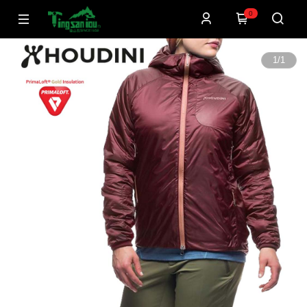
0
1
/
1